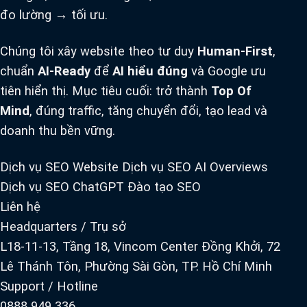
đo lường → tối ưu.
Chúng tôi xây website theo tư duy
Human-First
,
chuẩn
AI-Ready
để
AI hiểu đúng
và Google ưu
tiên hiển thị. Mục tiêu cuối: trở thành
Top Of
Mind
, đúng traffic, tăng chuyển đổi, tạo lead và
doanh thu bền vững.
Dịch vụ SEO Website
Dịch vụ SEO AI Overviews
Dịch vụ SEO ChatGPT
Đào tạo SEO
Liên hệ
Headquarters / Trụ sở
L18-11-13, Tầng 18, Vincom Center Đồng Khởi, 72
Lê Thánh Tôn, Phường Sài Gòn, TP. Hồ Chí Minh
Support / Hotline
0888 949 336