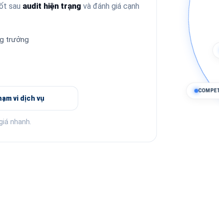
hốt sau
audit hiện trạng
và đánh giá cạnh
ng trưởng
ạm vi dịch vụ
CO
giá nhanh.