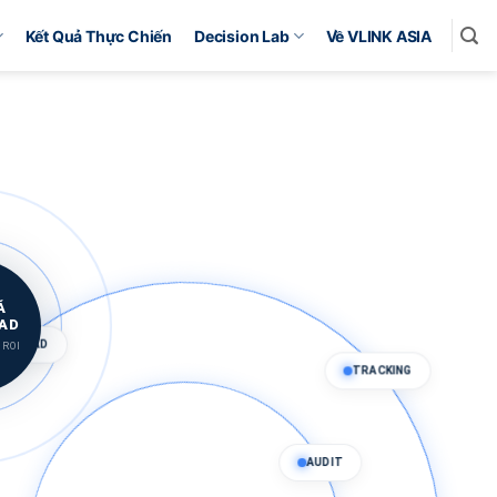
Kết Quả Thực Chiến
Decision Lab
Về VLINK ASIA
Á
AD
TRACKING
 ROI
LEAD
AUDIT