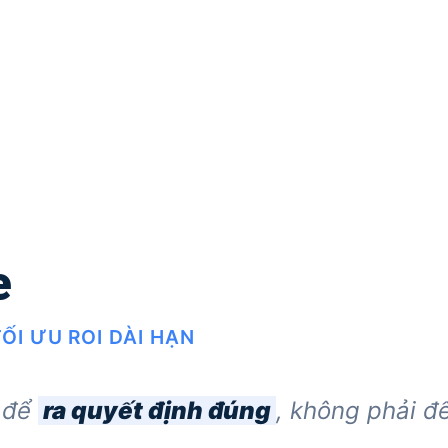
e
ỐI ƯU ROI DÀI HẠN
à để
ra quyết định đúng
, không phải để