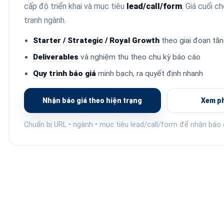
cấp độ triển khai và mục tiêu
lead/call/form
. Giá cuối c
tranh ngành.
Starter / Strategic / Royal Growth
theo giai đoạn tă
Deliverables
và nghiệm thu theo chu kỳ báo cáo
Quy trình báo giá
minh bạch, ra quyết định nhanh
Nhận báo giá theo hiện trạng
Xem ph
Chuẩn bị URL • ngành • mục tiêu lead/call/form để nhận báo 