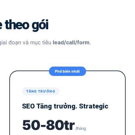
 theo gói
giai đoạn và mục tiêu
lead/call/form
.
Phổ biến nhất
TĂNG TRƯỞNG
SEO Tăng trưởng. Strategic
50-80tr
/tháng