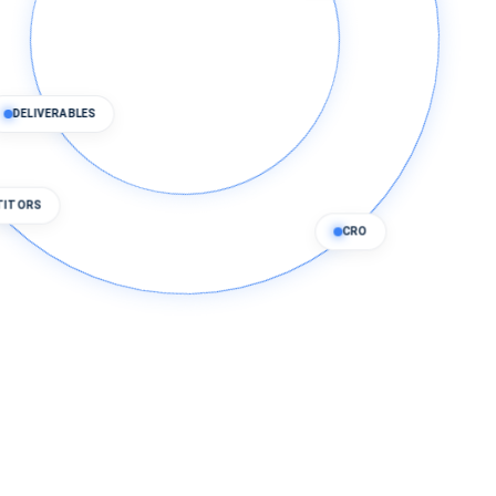
DELIVERABLES
CRO
MPETITORS