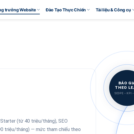
ăng trưởng Website
Đào Tạo Thực Chiến
Tài liệu & Công cụ
BÁO GI
THEO LE
SCOPE • KPI •
KPI 
tarter (từ 40 triệu/tháng), SEO
90 triệu/tháng) — mức tham chiếu theo