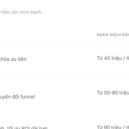
ỳ báo cáo minh bạch.
NGÂN SÁCH ĐẦ
Từ 40 triệu / 
khóa ưu tiên
Từ 50–80 triệu
uyển đổi funnel
Từ 90 triệu / 
h, tối ưu ROI dài hạn