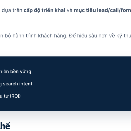
u dựa trên
cấp độ triển khai
và
mục tiêu lead/call/for
àn bộ hành trình khách hàng. Để hiểu sâu hơn về kỹ th
nhiên bền vững
 search intent
u tư (ROI)
thể