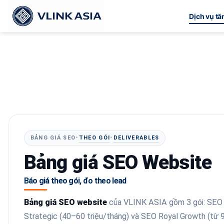
Bỏ
Dịch vụ t
qua
nội
dung
THEO GÓI
DELIVERABLES
BẢNG GIÁ SEO
•
•
Bảng giá SEO Website
Báo giá theo gói, đo theo lead
Bảng giá SEO website
của VLINK ASIA gồm 3 gói: SEO S
Strategic (40–60 triệu/tháng) và SEO Royal Growth (từ 