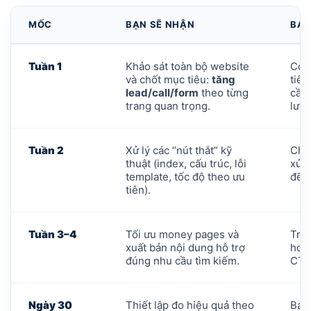
MỐC
BẠN SẼ NHẬN
BẠN
Tuần 1
Khảo sát toàn bộ website
Có 
và chốt mục tiêu:
tăng
tiên
lead/call/form
theo từng
cần 
trang quan trọng.
lườn
Tuần 2
Xử lý các “nút thắt” kỹ
Che
thuật (index, cấu trúc, lỗi
xử l
template, tốc độ theo ưu
để k
tiên).
Tuần 3–4
Tối ưu money pages và
Tran
xuất bản nội dung hỗ trợ
hơn,
đúng nhu cầu tìm kiếm.
CTA
Ngày 30
Thiết lập đo hiệu quả theo
Báo 