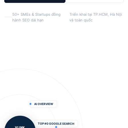
50+ SMEs & Startups đồng
Triển khai tại TP.HCM, Hà Nội
hành SEO dài hạn
và toàn quốc
AI OVERVIEW
VLINK