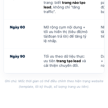
trang: biết
trang nào tạo
pag
lead
, không chỉ “tăng
động
traffic”.
base
Ngày 60
Mở rộng cụm nội dung +
Nhó
tối ưu hiển thị (tiêu đề/mô
tăng
tả/đoạn trả lời) để tăng tỷ
tiên
lệ nhấp.
Ngày 90
Tối ưu theo dữ liệu thực:
Danh
ưu tiên
trang tạo lead
và
+ ba
cải thiện chuyển đổi.
road
Ghi chú: Mốc thời gian có thể điều chỉnh theo hiện trạng website
(template, lỗi kỹ thuật, số lượng trang ưu tiên).