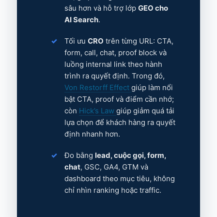
sâu hơn và hỗ trợ lớp
GEO cho
AI Search
.
Tối ưu
CRO
trên từng URL: CTA,
form, call, chat, proof block và
luồng internal link theo hành
trình ra quyết định. Trong đó,
Von Restorff Effect
giúp làm nổi
bật CTA, proof và điểm cần nhớ;
còn
Hick’s Law
giúp giảm quá tải
lựa chọn để khách hàng ra quyết
định nhanh hơn.
Đo bằng
lead, cuộc gọi, form,
chat
, GSC, GA4, GTM và
dashboard theo mục tiêu, không
chỉ nhìn ranking hoặc traffic.