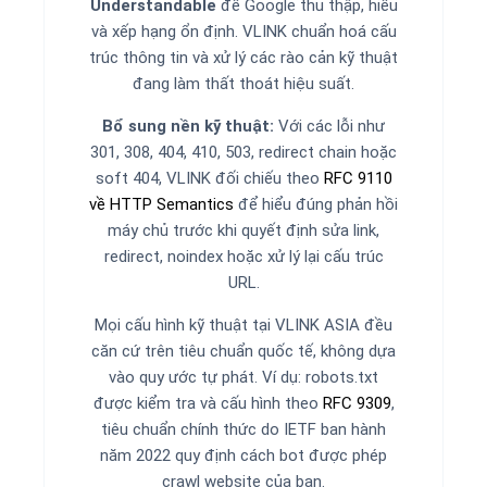
Understandable
để Google thu thập, hiểu
và xếp hạng ổn định. VLINK chuẩn hoá cấu
trúc thông tin và xử lý các rào cản kỹ thuật
đang làm thất thoát hiệu suất.
Bổ sung nền kỹ thuật:
Với các lỗi như
301, 308, 404, 410, 503, redirect chain hoặc
soft 404, VLINK đối chiếu theo
RFC 9110
về HTTP Semantics
để hiểu đúng phản hồi
máy chủ trước khi quyết định sửa link,
redirect, noindex hoặc xử lý lại cấu trúc
URL.
Mọi cấu hình kỹ thuật tại VLINK ASIA đều
căn cứ trên tiêu chuẩn quốc tế, không dựa
vào quy ước tự phát. Ví dụ: robots.txt
được kiểm tra và cấu hình theo
RFC 9309
,
tiêu chuẩn chính thức do IETF ban hành
năm 2022 quy định cách bot được phép
crawl website của bạn.