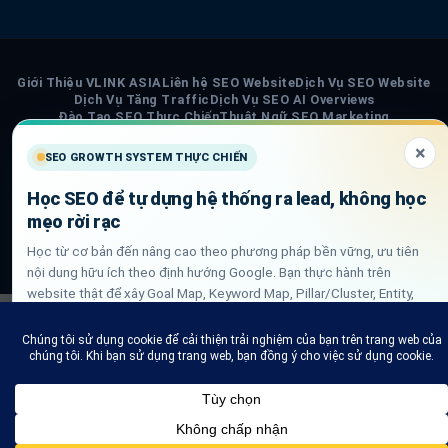
Giới Thiệu VLINK ASIA
Liên hệ SEO Website
Dịch Vụ SEO Website
Dịch Vụ Tăng Traffic
Dịch Vụ SEO AI Overviews
Đào Tạo SEO Thực Chiến
Thuật Ngữ SEO Marketing
Subscription & Refund Policy
Terms of Service
Cookie Policy
×
Privacy Policy
Chính Sách Nội Dung AI
Sơ đồ trang VLINK ASIA
SEO GROWTH SYSTEM THỰC CHIẾN
Tin tức
Học SEO để tự dựng hệ thống ra lead, không học
COPYRIGHT 2026 ©
VLINK ASIA
mẹo rời rạc
Visa
PayPal
Stripe
MasterCard
Cash
Học từ cơ bản đến nâng cao theo phương pháp bền vững, ưu tiên
On
nội dung hữu ích theo định hướng Google. Bạn thực hành trên
Delivery
website thật để xây Goal Map, Keyword Map, Pillar/Cluster, Entity,
Schema, DLN internal link và QA GSC/GA4.
Xem lộ trình học SEO thực chiến