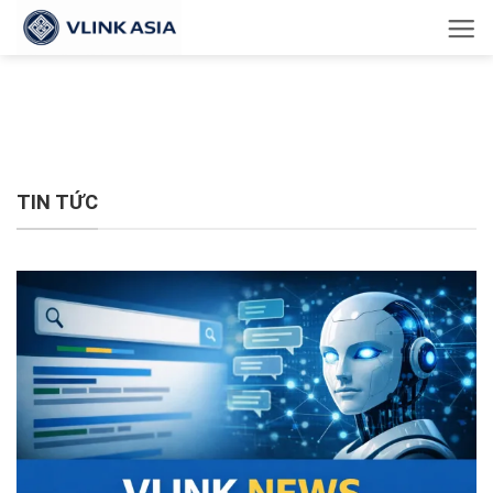
Bỏ
qua
nội
dung
TIN TỨC