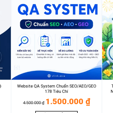
ệ
Website QA System Chuẩn SEO/AEO/GEO
178 Tiêu Chí
N
á
Giá
Giá
1.500.000
₫
4.500.000
₫
ện
gốc
hiện
là:
tại