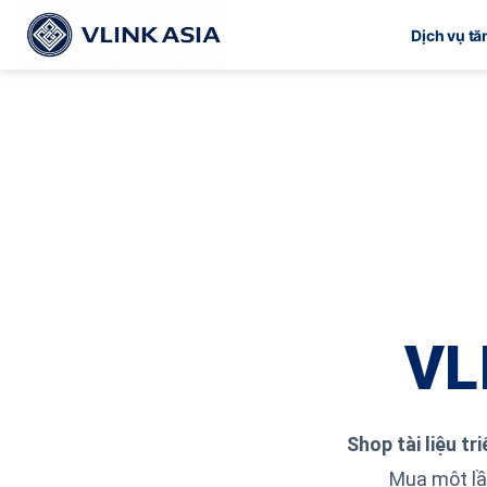
Bỏ
Dịch vụ t
qua
nội
dung
VL
Shop tài liệu tr
Mua một lầ