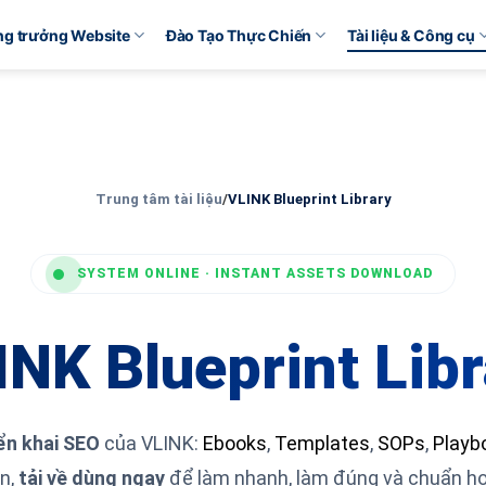
ăng trưởng Website
Đào Tạo Thực Chiến
Tài liệu & Công cụ
Trung tâm tài liệu
/
VLINK Blueprint Library
SYSTEM ONLINE · INSTANT ASSETS DOWNLOAD
INK Blueprint Libr
iển khai SEO
của VLINK:
Ebooks
,
Templates
,
SOPs
,
Playb
n,
tải về dùng ngay
để làm nhanh, làm đúng và chuẩn hoá