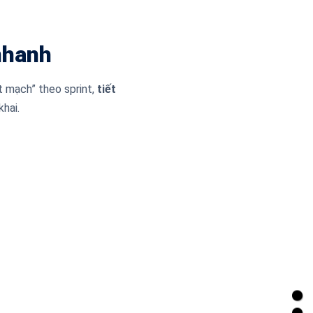
nhanh
 mạch” theo sprint,
tiết
hai.