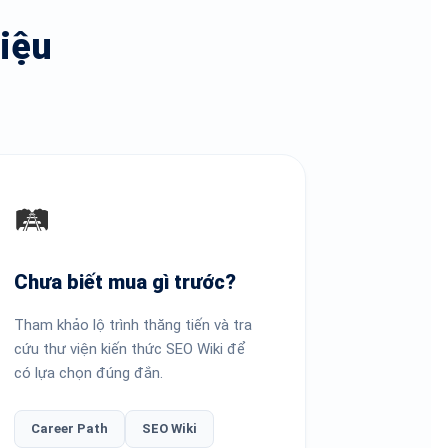
iệu
🛤️
Chưa biết mua gì trước?
Tham khảo lộ trình thăng tiến và tra
cứu thư viện kiến thức SEO Wiki để
có lựa chọn đúng đắn.
Career Path
SEO Wiki