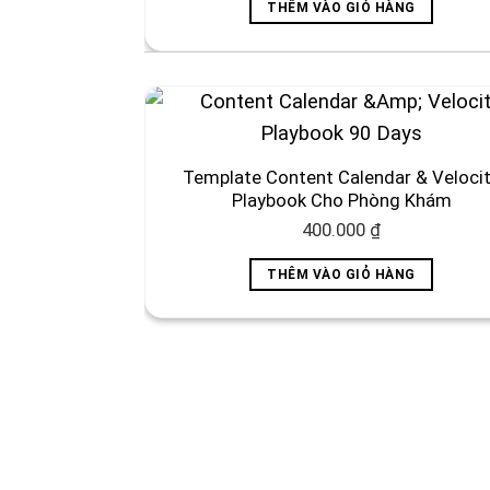
THÊM VÀO GIỎ HÀNG
500.000 ₫.
là:
300
Template Content Calendar & Veloci
Playbook Cho Phòng Khám
400.000
₫
THÊM VÀO GIỎ HÀNG