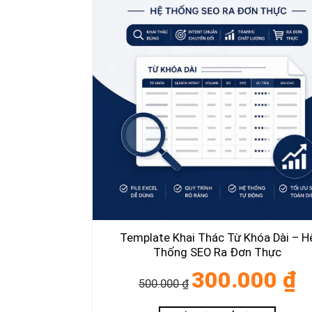
Template Khai Thác Từ Khóa Dài – H
Thống SEO Ra Đơn Thực
Giá
Gi
300.000
₫
500.000
₫
gốc
hi
là:
tại