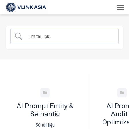
Bỏ
qua
nội
dung
AI Prompt Entity &
AI Pro
Semantic
Audit
Optimiza
50 tài liệu