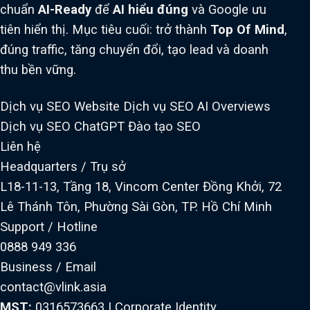
chuẩn
AI-Ready
để
AI hiểu đúng
và Google ưu
tiên hiển thị. Mục tiêu cuối: trở thành
Top Of Mind
,
đúng traffic, tăng chuyển đổi, tạo lead và doanh
thu bền vững.
Dịch vụ SEO Website
Dịch vụ SEO AI Overviews
Dịch vụ SEO ChatGPT
Đào tạo SEO
Liên hệ
Headquarters / Trụ sở
L18-11-13, Tầng 18, Vincom Center Đồng Khởi, 72
Lê Thánh Tôn, Phường Sài Gòn, TP. Hồ Chí Minh
Support / Hotline
0888 949 336
Business / Email
contact@vlink.asia
MST:
0316573663
|
Corporate Identity