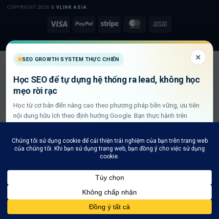
COPYRIGHT 2026 ©
VLINK ASIA
Visa
PayPal
Stripe
MasterCard
Cash
On
Delivery
×
SEO GROWTH SYSTEM THỰC CHIẾN
Học SEO để tự dựng hệ thống ra lead, không học
mẹo rời rạc
Học từ cơ bản đến nâng cao theo phương pháp bền vững, ưu tiên
nội dung hữu ích theo định hướng Google. Bạn thực hành trên
website thật để xây Goal Map, Keyword Map, Pillar/Cluster, Entity,
Schema, DLN internal link và QA GSC/GA4.
Xem lộ trình học SEO thực chiến