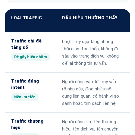
LOẠI TRAFFIC
DẤU HIỆU THƯỜNG THẤY
G
N
Traffic chỉ để
Lượt truy cập tăng nhưng
L
tăng số
thời gian đọc thấp, không đi
t
sâu vào trang dịch vụ, không
c
Dễ gây hiểu nhầm
để lại thông tin tư vấn.
d
Traffic đúng
Người dùng vào từ truy vấn
T
intent
rõ nhu cầu, đọc nhiều nội
n
dung liên quan, có hành vi so
t
Nên ưu tiên
sánh hoặc tìm cách liên hệ.
Traffic thương
Người dùng tìm tên thương
C
hiệu
hiệu, tên dịch vụ, tên chuyên
đ