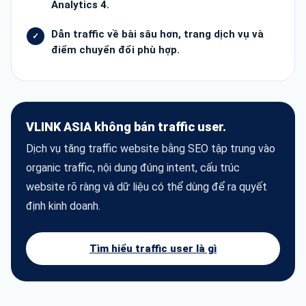
Analytics 4.
Dẫn traffic về bài sâu hơn, trang dịch vụ và
điểm chuyển đổi phù hợp.
VLINK ASIA không bán traffic user.
Dịch vụ tăng traffic website bằng SEO tập trung vào
organic traffic, nội dung đúng intent, cấu trúc
website rõ ràng và dữ liệu có thể dùng để ra quyết
định kinh doanh.
Tìm hiểu traffic user là gì