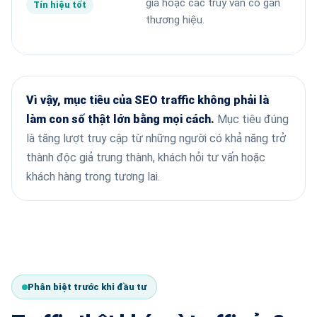
gia hoặc các truy vấn có gắn
v
Tín hiệu tốt
thương hiệu.
t
Vì vậy, mục tiêu của SEO traffic không phải là
làm con số thật lớn bằng mọi cách.
Mục tiêu đúng
là tăng lượt truy cập từ những người có khả năng trở
thành độc giả trung thành, khách hỏi tư vấn hoặc
khách hàng trong tương lai.
Phân biệt trước khi đầu tư