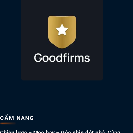
CẨM NANG
Chiến lược – Mẹo hay – Góc nhìn đột phá.
Cùng