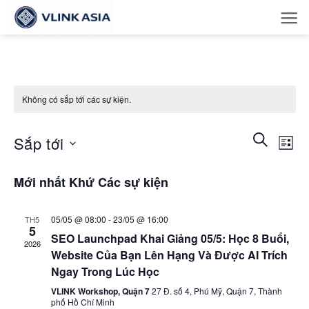
Bỏ
qua
nội
dung
Không có sắp tới các sự kiện.
Các
Sự
TÌM
Sắp tới
DANH
sự
kiện
SÁCH
Chọn
kiện
Xe
Mới nhất Khứ Các sự kiện
ngày.
Tìm
Hướ
kiếm
05/05 @ 08:00
-
23/05 @ 16:00
TH5
5
và
SEO Launchpad Khai Giảng 05/5: Học 8 Buổi,
2026
Xem
Website Của Bạn Lên Hạng Và Được AI Trích
Ngay Trong Lúc Học
Hướng
VLINK Workshop, Quận 7
27 Đ. số 4, Phú Mỹ, Quận 7, Thành
phố Hồ Chí Minh