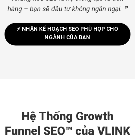
hàng – bạn sẽ đầu tư không ngần ngại. ❞
⚡ NHẬN KẾ HOẠCH SEO PHÙ HỢP CHO
NGÀNH CỦA BẠN
Hệ Thống Growth
Funnel SEO™ của VLINK