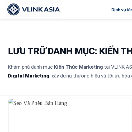
Bỏ
Dịch vụ t
qua
nội
dung
LƯU TRỮ DANH MỤC:
KIẾN T
Khám phá danh mục
Kiến Thức Marketing
tại VLINK ASI
Digital Marketing
, xây dựng thương hiệu và tối ưu hóa 