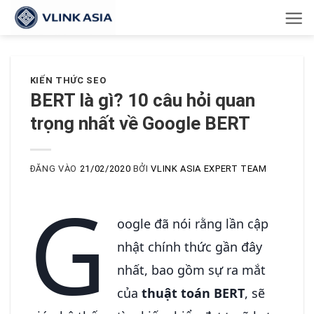
Bỏ
qua
nội
dung
KIẾN THỨC SEO
BERT là gì? 10 câu hỏi quan
trọng nhất về Google BERT
ĐĂNG VÀO
21/02/2020
BỞI
VLINK ASIA EXPERT TEAM
G
oogle đã nói rằng lần cập
nhật chính thức gần đây
nhất, bao gồm sự ra mắt
của
thuật toán BERT
, sẽ