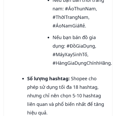
nam: #ÁoThunNam,
#ThờiTrangNam,
#ÁoNamGiáRẻ.
Nếu bạn bán đồ gia
dụng: #ĐồGiaDụng,
#MáyXaySinhTố,
#HàngGiaDụngChínhHãng.
Số lượng hashtag:
Shopee cho
phép sử dụng tối đa 18 hashtag,
nhưng chỉ nên chọn 5-10 hashtag
liên quan và phổ biến nhất để tăng
hiệu quả.