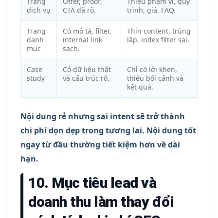
Trang
Offer, proof,
Thiếu phạm vi, quy
dịch vụ
CTA đã rõ.
trình, giá, FAQ.
Trang
Có mô tả, filter,
Thin content, trùng
danh
internal link
lặp, index filter sai.
mục
sạch.
Case
Có dữ liệu thật
Chỉ có lời khen,
study
và cấu trúc rõ.
thiếu bối cảnh và
kết quả.
Nội dung rẻ nhưng sai intent sẽ trở thành
chi phí dọn dẹp trong tương lai. Nội dung tốt
ngay từ đầu thường tiết kiệm hơn về dài
hạn.
10. Mục tiêu lead và
doanh thu làm thay đổi