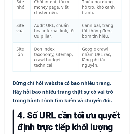
Site
Chốt intent, tối ưu
Thiếu nội dung
nhỏ
money page, viết
hỗ trợ, khó cạnh
cluster nền.
tranh.
Site
Audit URL, chuẩn
Cannibal, trang
vừa
hóa internal link, tối
tốt không được
ưu pillar.
bơm tín hiệu.
Site
Dọn index,
Google crawl
lớn
taxonomy, sitemap,
nhầm URL rác,
crawl budget,
lãng phí tài
technical.
nguyên.
Đừng chỉ hỏi website có bao nhiêu trang.
Hãy hỏi bao nhiêu trang thật sự có vai trò
trong hành trình tìm kiếm và chuyển đổi.
4. Số URL cần tối ưu quyết
định trực tiếp khối lượng