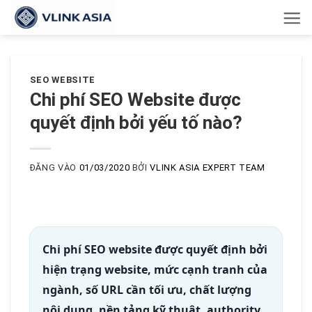
Bỏ
qua
nội
dung
SEO WEBSITE
Chi phí SEO Website được
quyết định bởi yếu tố nào?
ĐĂNG VÀO
01/03/2020
BỞI
VLINK ASIA EXPERT TEAM
Chi phí SEO website được quyết định bởi
hiện trạng website, mức cạnh tranh của
ngành, số URL cần tối ưu, chất lượng
nội dung, nền tảng kỹ thuật, authority,