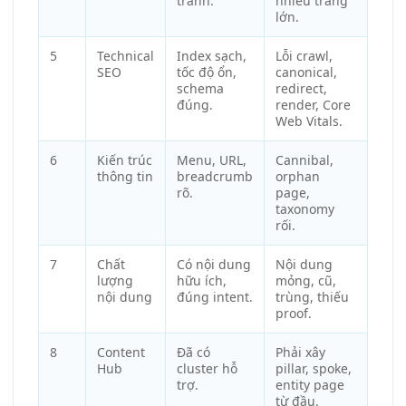
tranh.
nhiều trang
lớn.
5
Technical
Index sạch,
Lỗi crawl,
SEO
tốc độ ổn,
canonical,
schema
redirect,
đúng.
render, Core
Web Vitals.
6
Kiến trúc
Menu, URL,
Cannibal,
thông tin
breadcrumb
orphan
rõ.
page,
taxonomy
rối.
7
Chất
Có nội dung
Nội dung
lượng
hữu ích,
mỏng, cũ,
nội dung
đúng intent.
trùng, thiếu
proof.
8
Content
Đã có
Phải xây
Hub
cluster hỗ
pillar, spoke,
trợ.
entity page
từ đầu.