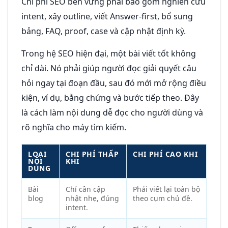
Chi phí SEO bền vững phải bao gồm nghiên cứu
intent, xây outline, viết Answer-first, bổ sung
bảng, FAQ, proof, case và cập nhật định kỳ.
Trong hệ SEO hiện đại, một bài viết tốt không
chỉ dài. Nó phải giúp người đọc giải quyết câu
hỏi ngay tại đoạn đầu, sau đó mới mở rộng điều
kiện, ví dụ, bằng chứng và bước tiếp theo. Đây
là cách làm nội dung dễ đọc cho người dùng và
rõ nghĩa cho máy tìm kiếm.
LOẠI
CHI PHÍ THẤP
CHI PHÍ CAO KHI
NỘI
KHI
DUNG
Bài
Chỉ cần cập
Phải viết lại toàn bộ
blog
nhật nhẹ, đúng
theo cụm chủ đề.
intent.