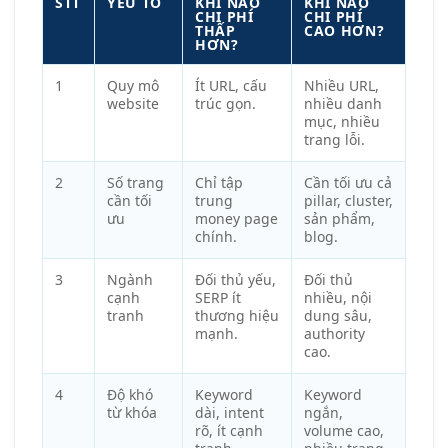
STT
YẾU TỐ
KHI NÀO
KHI NÀO
CHI PHÍ
CHI PHÍ
THẤP
CAO HƠN?
HƠN?
1
Quy mô
Ít URL, cấu
Nhiều URL,
website
trúc gọn.
nhiều danh
mục, nhiều
trang lỗi.
2
Số trang
Chỉ tập
Cần tối ưu cả
cần tối
trung
pillar, cluster,
ưu
money page
sản phẩm,
chính.
blog.
3
Ngành
Đối thủ yếu,
Đối thủ
cạnh
SERP ít
nhiều, nội
tranh
thương hiệu
dung sâu,
mạnh.
authority
cao.
4
Độ khó
Keyword
Keyword
từ khóa
dài, intent
ngắn,
rõ, ít cạnh
volume cao,