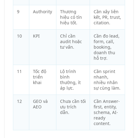
9
Authority
Thương
Cần xây liên
hiệu có tín
kết, PR, trust,
hiệu tốt.
citation.
10
KPI
Chỉ cần
Cần đo lead,
audit hoặc
form, call,
tư vấn.
booking,
doanh thu
hỗ trợ.
11
Tốc độ
Lộ trình
Cần sprint
triển
bình
nhanh,
khai
thường, ít
nhiều nhân
áp lực.
sự cùng làm.
12
GEO và
Chưa cần tối
Cần Answer-
AEO
ưu trích
first, entity,
dẫn.
schema, AI-
ready
content.