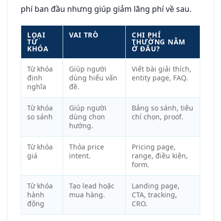
phí ban đầu nhưng giúp giảm lãng phí về sau.
LOẠI
VAI TRÒ
CHI PHÍ
TỪ
THƯỜNG NẰM
KHÓA
Ở ĐÂU?
Từ khóa
Giúp người
Viết bài giải thích,
định
dùng hiểu vấn
entity page, FAQ.
nghĩa
đề.
Từ khóa
Giúp người
Bảng so sánh, tiêu
so sánh
dùng chọn
chí chọn, proof.
hướng.
Từ khóa
Thỏa price
Pricing page,
giá
intent.
range, điều kiện,
form.
Từ khóa
Tạo lead hoặc
Landing page,
hành
mua hàng.
CTA, tracking,
động
CRO.