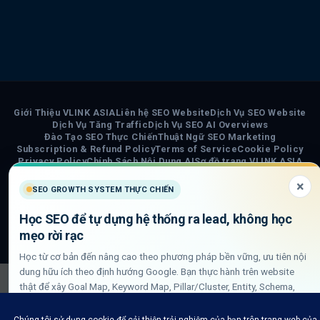
Giới Thiệu VLINK ASIA
Liên hệ SEO Website
Dịch Vụ SEO Website
Dịch Vụ Tăng Traffic
Dịch Vụ SEO AI Overviews
Đào Tạo SEO Thực Chiến
Thuật Ngữ SEO Marketing
Subscription & Refund Policy
Terms of Service
Cookie Policy
Privacy Policy
Chính Sách Nội Dung AI
Sơ đồ trang VLINK ASIA
Tin tức
×
SEO GROWTH SYSTEM THỰC CHIẾN
COPYRIGHT 2026 ©
VLINK ASIA
Học SEO để tự dựng hệ thống ra lead, không học
Visa
PayPal
Stripe
MasterCard
Cash
mẹo rời rạc
On
Học từ cơ bản đến nâng cao theo phương pháp bền vững, ưu tiên nội
Delivery
dung hữu ích theo định hướng Google. Bạn thực hành trên website
thật để xây Goal Map, Keyword Map, Pillar/Cluster, Entity, Schema,
DLN internal link và QA GSC/GA4.