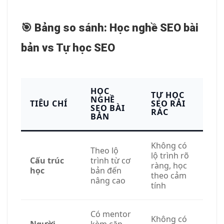
🎯 Bảng so sánh: Học nghề SEO bài
bản vs Tự học SEO
HỌC
TỰ HỌC
NGHỀ
TIÊU CHÍ
SEO RẢI
SEO BÀI
RÁC
BẢN
Không có
Theo lộ
lộ trình rõ
Cấu trúc
trình từ cơ
ràng, học
học
bản đến
theo cảm
nâng cao
tính
Có mentor
Không có