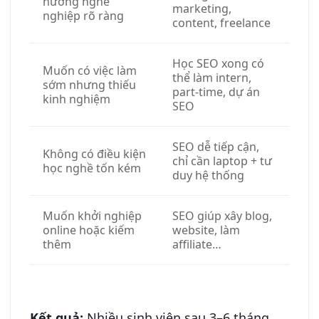
hướng nghề
marketing,
nghiệp rõ ràng
content, freelance
Học SEO xong có
Muốn có việc làm
thể làm intern,
sớm nhưng thiếu
part-time, dự án
kinh nghiệm
SEO
SEO dễ tiếp cận,
Không có điều kiện
chỉ cần laptop + tư
học nghề tốn kém
duy hệ thống
Muốn khởi nghiệp
SEO giúp xây blog,
online hoặc kiếm
website, làm
thêm
affiliate…
Kết quả:
Nhiều sinh viên sau 3–6 tháng