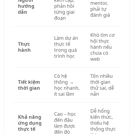
Người
kèm cặp,
mentor,
hướng
phản hồi
phải tự
dẫn
từng giai
đánh giá
đoạn
Khó tìm cơ
Làm dự án
hội thực
Thực
thực tế
hành nếu
hành
trong quá
chưa có
trình học
web
Có hệ
Tốn nhiều
Tiết kiệm
thống →
thời gian
thời gian
học nhanh,
thử sai, dễ
ít sai lầm
nản
Dễ hổng
Cao – học
Khả năng
kiến thức,
đến đâu
ứng dụng
thiếu hệ
làm được
thực tế
thống thực
đến đó