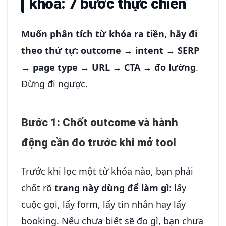
khóa: 7 bước thực chiến
Muốn phân tích từ khóa ra tiền, hãy đi
theo thứ tự: outcome → intent → SERP
→ page type → URL → CTA → đo lường
.
Đừng đi ngược.
Bước 1: Chốt outcome và hành
động cần đo trước khi mở tool
Trước khi lọc một từ khóa nào, bạn phải
chốt rõ
trang này dùng để làm gì
: lấy
cuộc gọi, lấy form, lấy tin nhắn hay lấy
booking. Nếu chưa biết sẽ đo gì, bạn chưa