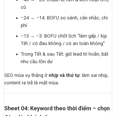
cũ
−24 → −14: BOFU so sánh, cân nhắc, chi
phí
−13 → −3: BOFU chốt lịch “làm gấp / kịp
Tết / có đau không / có an toàn không”
Trong Tết & sau Tết: giữ lead trì hoãn, bắt
nhu cầu tồn dư
SEO mùa vụ thắng ở
nhịp và thứ tự
: làm sai nhịp,
content ra trễ là mất mùa.
Sheet 04: Keyword theo thời điểm – chọn