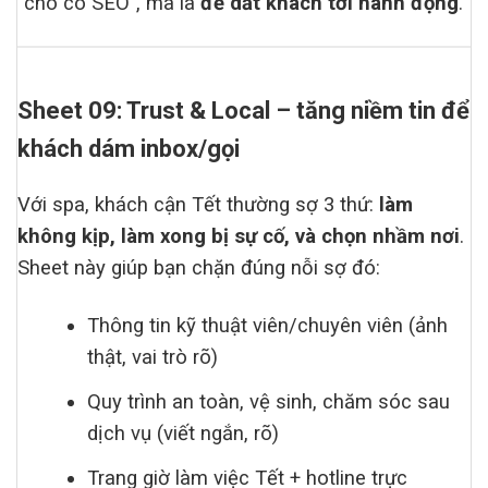
“cho có SEO”, mà là
để dắt khách tới hành động
.
Sheet 09: Trust & Local – tăng niềm tin để
khách dám inbox/gọi
Với spa, khách cận Tết thường sợ 3 thứ:
làm
không kịp, làm xong bị sự cố, và chọn nhầm nơi
.
Sheet này giúp bạn chặn đúng nỗi sợ đó:
Thông tin kỹ thuật viên/chuyên viên (ảnh
thật, vai trò rõ)
Quy trình an toàn, vệ sinh, chăm sóc sau
dịch vụ (viết ngắn, rõ)
Trang giờ làm việc Tết + hotline trực