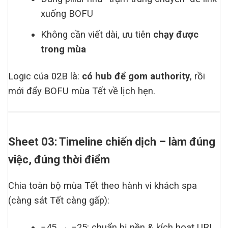
xuống BOFU
Không cần viết dài, ưu tiên
chạy được
trong mùa
Logic của 02B là:
có hub để gom authority
, rồi
mới đẩy BOFU mùa Tết về lịch hẹn.
Sheet 03: Timeline chiến dịch – làm đúng
việc, đúng thời điểm
Chia toàn bộ mùa Tết theo hành vi khách spa
(càng sát Tết càng gấp):
−45 → −25: chuẩn bị nền & kích hoạt URL