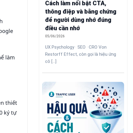
Cách làm nổi bật CTA,
thông điệp và bằng chứng
để người dùng nhớ đúng
nh
điều cần nhớ
oogle
05/06/2026
UX Psychology · SEO · CRO Von
Restorff Effect, còn gọi là hiệu ứng
hể làm
cô [...]
n thiết
0 ký tự