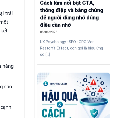
Cách làm nổi bật CTA,
thông điệp và bằng chứng
i trải
để người dùng nhớ đúng
 một
điều cần nhớ
 kết
05/06/2026
UX Psychology · SEO · CRO Von
Restorff Effect, còn gọi là hiệu ứng
cô [...]
h hàng
ng cao
 cạnh