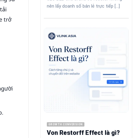
nên lấy doanh số bán lẻ trực tiếp [...]
tải
e trở
 người
p.
GROWTH CONVERSION
Von Restorff Effect là gì?