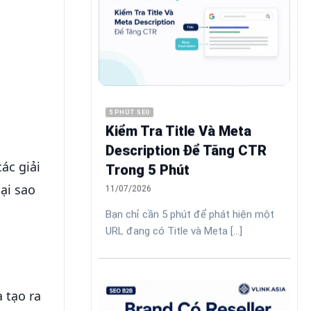
5 PHÚT SEO
Kiểm Tra Title Và Meta
Description Để Tăng CTR
ác giải
Trong 5 Phút
tại sao
11/07/2026
Bạn chỉ cần 5 phút để phát hiện một
URL đang có Title và Meta [...]
 tạo ra