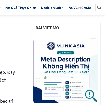
Kết Quả Thực Chiến
Decision Lab
Về VLINK ASIA
BÀI VIẾT MỚI
iệp. Đây
hách
bảo trì