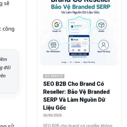
g sẽ
c công
tiềm
g đối
yên
SEO WEBSITE
SEO B2B Cho Brand Có
Reseller: Bảo Vệ Branded
SERP Và Làm Nguồn Dữ
Liệu Gốc
26/06/2026
ông sử
SEO B2B cho brand có reseller không