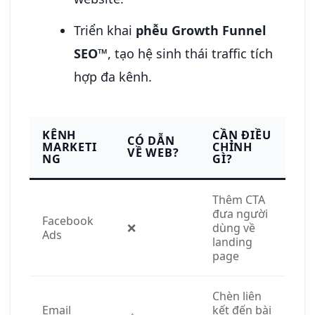
Triển khai
phễu Growth Funnel
SEO™
, tạo hệ sinh thái traffic tích
hợp đa kênh.
KÊNH
CẦN ĐIỀU
CÓ DẪN
MARKETI
CHỈNH
VỀ WEB?
NG
GÌ?
Thêm CTA
đưa người
Facebook
❌
dùng về
Ads
landing
page
Chèn liên
Email
kết đến bài