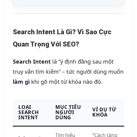
Search Intent Là Gì? Vì Sao Cực
Quan Trọng Với SEO?
Search Intent
là “ý định đằng sau một
truy vấn tìm kiếm” – tức người dùng muốn
làm gì
khi gõ một từ khóa nào đó.
LOẠI
MỤC TIÊU
VÍ DỤ TỪ
SEARCH
NGƯỜI
KHÓA
INTENT
DÙNG
Tìm hiểu
“Cách tăng