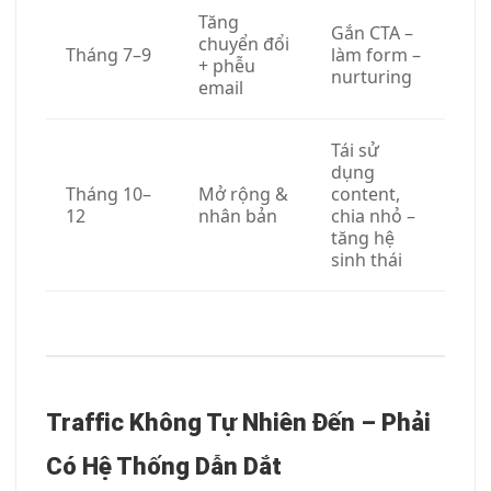
Tăng
Gắn CTA –
chuyển đổi
Tháng 7–9
làm form –
+ phễu
nurturing
email
Tái sử
dụng
Tháng 10–
Mở rộng &
content,
12
nhân bản
chia nhỏ –
tăng hệ
sinh thái
Traffic Không Tự Nhiên Đến – Phải
Có Hệ Thống Dẫn Dắt