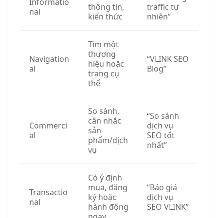
Informatio
thông tin,
traffic tự
nal
kiến thức
nhiên”
Tìm một
thương
Navigation
“VLINK SEO
hiệu hoặc
al
Blog”
trang cụ
thể
So sánh,
“So sánh
cân nhắc
Commerci
dịch vụ
sản
al
SEO tốt
phẩm/dịch
nhất”
vụ
Có ý định
mua, đăng
“Báo giá
Transactio
ký hoặc
dịch vụ
nal
hành động
SEO VLINK”
ngay