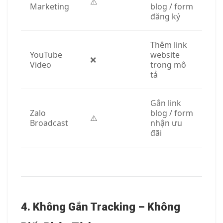
⚠️
Marketing
blog / form
đăng ký
Thêm link
YouTube
website
❌
Video
trong mô
tả
Gắn link
Zalo
blog / form
⚠️
Broadcast
nhận ưu
đãi
4. Không Gắn Tracking – Không