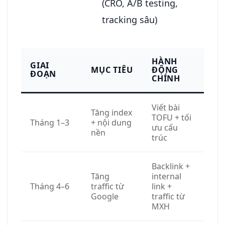
(CRO, A/B testing,
tracking sâu)
HÀNH
GIAI
MỤC TIÊU
ĐỘNG
ĐOẠN
CHÍNH
Viết bài
Tăng index
TOFU + tối
Tháng 1–3
+ nội dung
ưu cấu
nền
trúc
Backlink +
Tăng
internal
Tháng 4–6
traffic từ
link +
Google
traffic từ
MXH