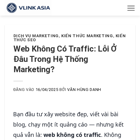
Bỏ
qua
nội
dung
DỊCH VỤ MARKETING
,
KIẾN THỨC MARKETING
,
KIẾN
THỨC SEO
Web Không Có Traffic: Lỗi Ở
Đâu Trong Hệ Thống
Marketing?
ĐĂNG VÀO
16/04/2025
BỞI
VĂN HÙNG DANH
Bạn đầu tư xây website đẹp, viết vài bài
blog, chạy một ít quảng cáo — nhưng kết
quả vẫn là:
web không có traffic
. Không