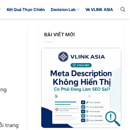
Kết Quả Thực Chiến
Decision Lab
Về VLINK ASIA
BÀI VIẾT MỚI
ảng
n
i trang