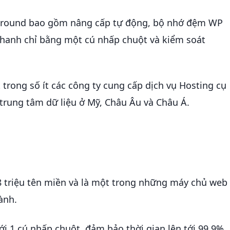
eGround bao gồm nâng cấp tự động, bộ nhớ đệm WP
 nhanh chỉ bằng một cú nhấp chuột và kiểm soát
trong số ít các công ty cung cấp dịch vụ Hosting cụ
 trung tâm dữ liệu ở Mỹ, Châu Âu và Châu Á.
8 triệu tên miền và là một trong những máy chủ web
ành.
ới 1 cú nhấp chuột, đảm bảo thời gian lên tới 99,9%