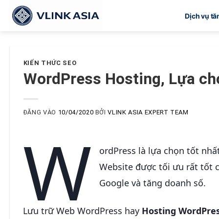
Bỏ
Dịch vụ t
qua
nội
dung
KIẾN THỨC SEO
WordPress Hosting, Lựa chọ
ĐĂNG VÀO
10/04/2020
BỞI
VLINK ASIA EXPERT TEAM
W
ordPress là lựa chọn tốt nhấ
Website được tối ưu rất tốt
Google và tăng doanh số.
Lưu trữ Web WordPress hay
Hosting WordPre