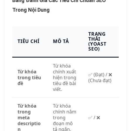
Bảng Đánh Giá Các Tiêu Chí Chuẩn SEO
Trong Nội Dung
TRẠNG
THÁI
TIÊU CHÍ
MÔ TẢ
(YOAST
SEO)
Từ khóa
Từ khóa
chính xuất
✅ (Đạt) / ❌
trong tiêu
hiện trong
(Chưa đạt)
đề
tiêu đề bài
viết.
Từ khóa
Từ khóa
trong
chính nằm
meta
trong
✅ / ❌
descriptio
đoạn mô
n
tả ngắn.