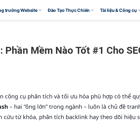
ăng trưởng Website
Đào Tạo Thực Chiến
Tài liệu & Công cụ
: Phần Mềm Nào Tốt #1 Cho SE
ọn công cụ phân tích và tối ưu hóa phù hợp có thể qu
ush
– hai “ông lớn” trong ngành – luôn là chủ đề tran
 cứu từ khóa, phân tích backlink hay theo dõi hiệu 