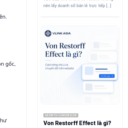
nên lấy doanh số bán lẻ trực tiếp [...]
ền.
ồn gốc,
GROWTH CONVERSION
như
Von Restorff Effect là gì?