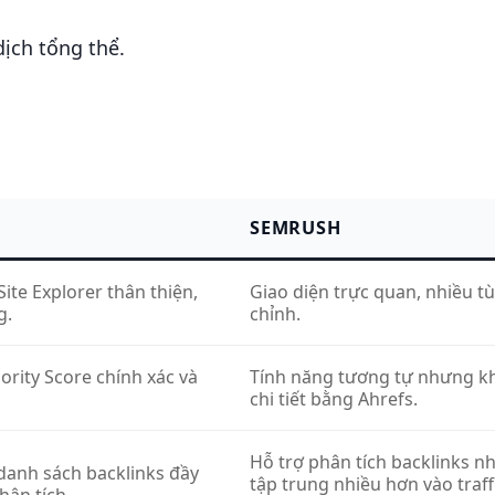
ịch tổng thể.
SEMRUSH
Site Explorer thân thiện,
Giao diện trực quan, nhiều t
g.
chỉnh.
rity Score chính xác và
Tính năng tương tự nhưng k
chi tiết bằng Ahrefs.
Hỗ trợ phân tích backlinks 
danh sách backlinks đầy
tập trung nhiều hơn vào traff
hân tích.