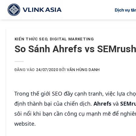
Bỏ
Dịch vụ t
qua
nội
dung
KIẾN THỨC SEO
,
DIGITAL MARKETING
So Sánh Ahrefs vs SEMrush
ĐĂNG VÀO
24/07/2020
BỞI
VĂN HÙNG DANH
Trong thế giới SEO đầy cạnh tranh, việc lựa ch
định thành bại của chiến dịch.
Ahrefs
và
SEMr
sôi nổi khi bạn cần công cụ mạnh mẽ để nghiên
website.