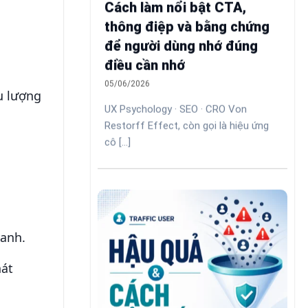
Cách làm nổi bật CTA,
thông điệp và bằng chứng
để người dùng nhớ đúng
điều cần nhớ
05/06/2026
u lượng
UX Psychology · SEO · CRO Von
Restorff Effect, còn gọi là hiệu ứng
cô [...]
ranh.
hát