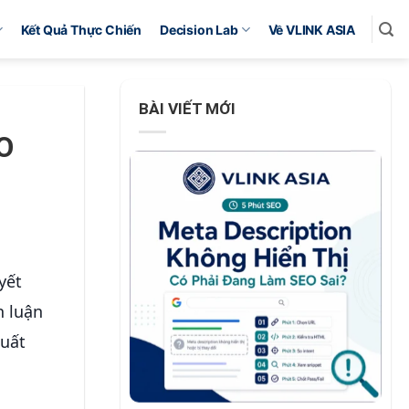
Kết Quả Thực Chiến
Decision Lab
Về VLINK ASIA
BÀI VIẾT MỚI
O
yết
h luận
suất