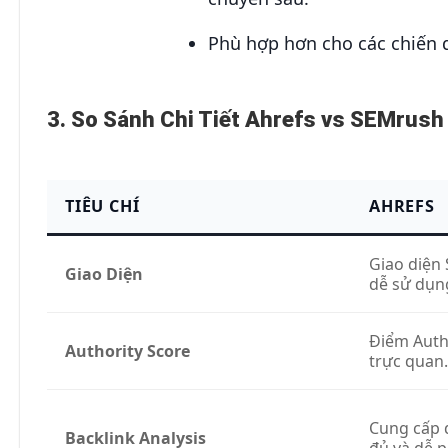
Phù hợp hơn cho các chiến d
3. So Sánh Chi Tiết Ahrefs vs SEMrush
TIÊU CHÍ
AHREFS
Giao diện 
Giao Diện
dễ sử dụn
Điểm Autho
Authority Score
trực quan.
Cung cấp 
Backlink Analysis
đủ và dễ p