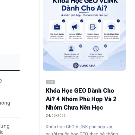
ùy
GEO
Khóa Học GEO Dành Cho
Ai? 4 Nhóm Phù Hợp Và 2
hông
Nhóm Chưa Nên Học
24/05/2026
nhưng
Khóa học GEO VLINK phù hợp với
ic
người muốn học GEO theo hệ thống,