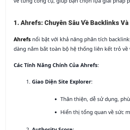
về từng công cụ, giúp bạn chọn lựa giải pháp 
1. Ahrefs: Chuyên Sâu Về Backlinks Và
Ahrefs
nổi bật với khả năng phân tích backlin
dàng nắm bắt toàn bộ hệ thống liên kết trỏ về
Các Tính Năng Chính Của Ahrefs
:
Giao Diện Site Explorer
:
Thân thiện, dễ sử dụng, phù
Hiển thị tổng quan về sức m
Authority Score
: