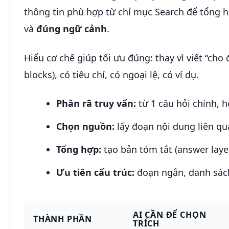
thông tin phù hợp từ chỉ mục Search để tổng h
và
đúng ngữ cảnh
.
Hiểu cơ chế giúp tối ưu đúng: thay vì viết “cho
blocks), có tiêu chí, có ngoại lệ, có ví dụ.
Phân rã truy vấn:
từ 1 câu hỏi chính, h
Chọn nguồn:
lấy đoạn nội dung liên qu
Tổng hợp:
tạo bản tóm tắt (answer layer
Ưu tiên cấu trúc:
đoạn ngắn, danh sách
AI CẦN ĐỂ CHỌN
THÀNH PHẦN
TRÍCH