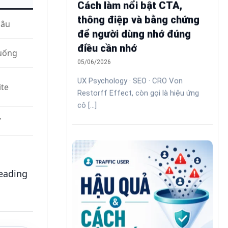
Cách làm nổi bật CTA,
thông điệp và bằng chứng
câu
để người dùng nhớ đúng
điều cần nhớ
huống
05/06/2026
UX Psychology · SEO · CRO Von
ite
Restorff Effect, còn gọi là hiệu ứng
cô [...]
”
eading