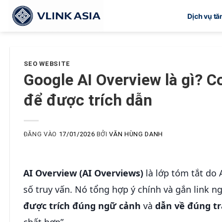
Bỏ
Dịch vụ t
qua
nội
dung
SEO WEBSITE
Google AI Overview là gì? C
để được trích dẫn
ĐĂNG VÀO
17/01/2026
BỞI
VĂN HÙNG DANH
AI Overview (AI Overviews)
là lớp tóm tắt do 
số truy vấn. Nó tổng hợp ý chính và gắn link 
được trích đúng ngữ cảnh
và
dẫn về đúng tr