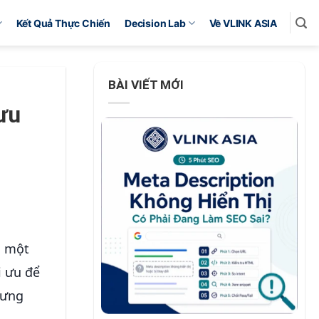
Kết Quả Thực Chiến
Decision Lab
Về VLINK ASIA
BÀI VIẾT MỚI
ưu
o một
i ưu để
hưng