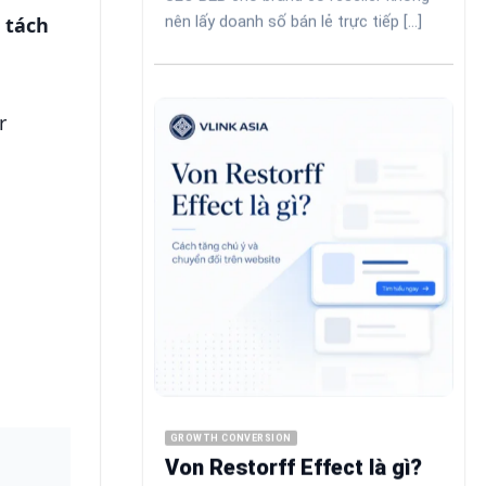
nên lấy doanh số bán lẻ trực tiếp [...]
 tách
r
GROWTH CONVERSION
Von Restorff Effect là gì?