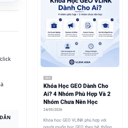
click
GEO
mà
Khóa Học GEO Dành Cho
Ai? 4 Nhóm Phù Hợp Và 2
Nhóm Chưa Nên Học
24/05/2026
 DẪN
Khóa học GEO VLINK phù hợp với
người muốn học GEO theo hệ thống,