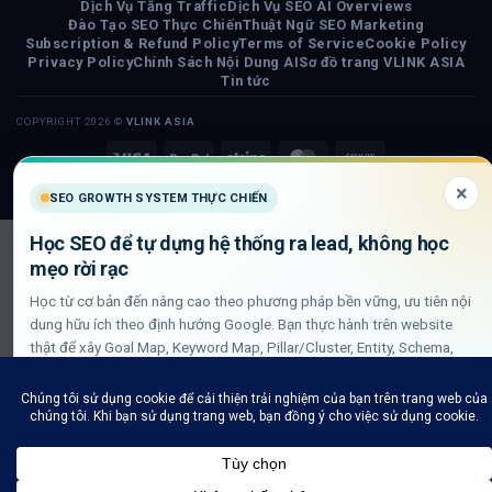
Dịch Vụ Tăng Traffic
Dịch Vụ SEO AI Overviews
Đào Tạo SEO Thực Chiến
Thuật Ngữ SEO Marketing
Subscription & Refund Policy
Terms of Service
Cookie Policy
Privacy Policy
Chính Sách Nội Dung AI
Sơ đồ trang VLINK ASIA
Tin tức
COPYRIGHT 2026 ©
VLINK ASIA
Visa
PayPal
Stripe
MasterCard
Cash
On
×
SEO GROWTH SYSTEM THỰC CHIẾN
Delivery
Học SEO để tự dựng hệ thống ra lead, không học
mẹo rời rạc
Học từ cơ bản đến nâng cao theo phương pháp bền vững, ưu tiên nội
dung hữu ích theo định hướng Google. Bạn thực hành trên website
thật để xây Goal Map, Keyword Map, Pillar/Cluster, Entity, Schema,
DLN internal link và QA GSC/GA4.
Xem lộ trình học SEO thực chiến