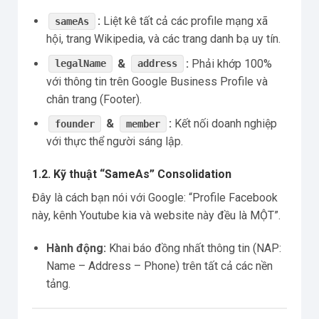
:
Liệt kê tất cả các profile mạng xã
sameAs
hội, trang Wikipedia, và các trang danh bạ uy tín.
&
:
Phải khớp 100%
legalName
address
với thông tin trên Google Business Profile và
chân trang (Footer).
&
:
Kết nối doanh nghiệp
founder
member
với thực thể người sáng lập.
1.2. Kỹ thuật “SameAs” Consolidation
Đây là cách bạn nói với Google: “Profile Facebook
này, kênh Youtube kia và website này đều là MỘT”.
Hành động:
Khai báo đồng nhất thông tin (NAP:
Name – Address – Phone) trên tất cả các nền
tảng.