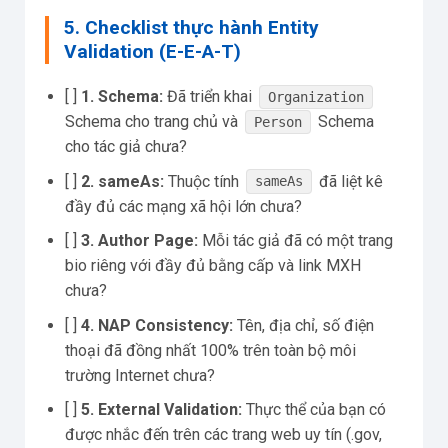
5. Checklist thực hành Entity
Validation (E-E-A-T)
[ ]
1. Schema:
Đã triển khai
Organization
Schema cho trang chủ và
Schema
Person
cho tác giả chưa?
[ ]
2. sameAs:
Thuộc tính
đã liệt kê
sameAs
đầy đủ các mạng xã hội lớn chưa?
[ ]
3. Author Page:
Mỗi tác giả đã có một trang
bio riêng với đầy đủ bằng cấp và link MXH
chưa?
[ ]
4. NAP Consistency:
Tên, địa chỉ, số điện
thoại đã đồng nhất 100% trên toàn bộ môi
trường Internet chưa?
[ ]
5. External Validation:
Thực thể của bạn có
được nhắc đến trên các trang web uy tín (.gov,