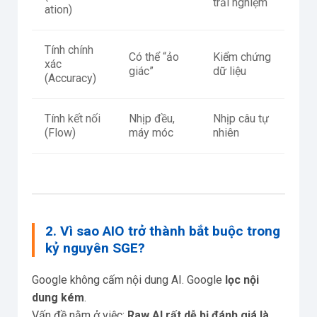
trải nghiệm
ation)
Tính chính
Có thể “ảo
Kiểm chứng
xác
giác”
dữ liệu
(Accuracy)
Tính kết nối
Nhịp đều,
Nhịp câu tự
(Flow)
máy móc
nhiên
2. Vì sao AIO trở thành bắt buộc trong
kỷ nguyên SGE?
Google không cấm nội dung AI. Google
lọc nội
dung kém
.
Vấn đề nằm ở việc:
Raw AI rất dễ bị đánh giá là