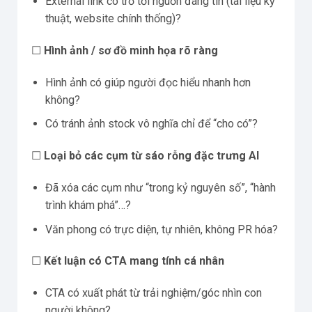
External link có trỏ tới nguồn đáng tin (tài liệu kỹ
thuật, website chính thống)?
☐
Hình ảnh / sơ đồ minh họa rõ ràng
Hình ảnh có giúp người đọc hiểu nhanh hơn
không?
Có tránh ảnh stock vô nghĩa chỉ để “cho có”?
☐
Loại bỏ các cụm từ sáo rỗng đặc trưng AI
Đã xóa các cụm như “trong kỷ nguyên số”, “hành
trình khám phá”…?
Văn phong có trực diện, tự nhiên, không PR hóa?
☐
Kết luận có CTA mang tính cá nhân
CTA có xuất phát từ trải nghiệm/góc nhìn con
người không?