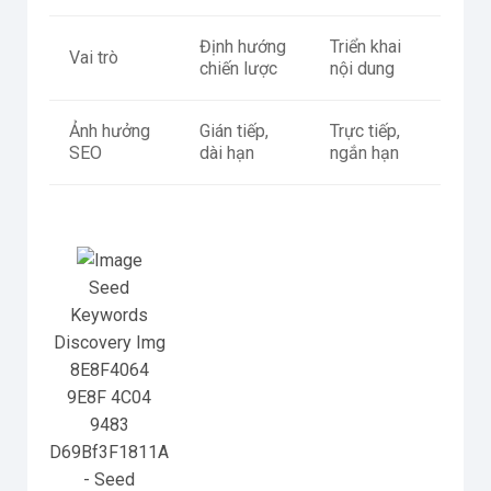
Định hướng
Triển khai
Vai trò
chiến lược
nội dung
Ảnh hưởng
Gián tiếp,
Trực tiếp,
SEO
dài hạn
ngắn hạn
Seed
Keywords
Discovery Img
8E8F4064
9E8F 4C04
9483
D69Bf3F1811A
- Seed