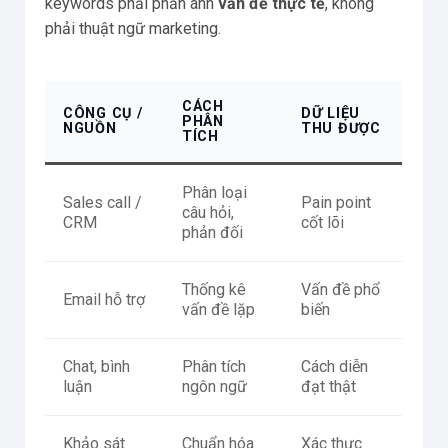
keywords phải phản ánh
vấn đề thực tế
, không
phải thuật ngữ marketing.
CÁCH
CÔNG CỤ /
DỮ LIỆU
PHÂN
NGUỒN
THU ĐƯỢC
TÍCH
Phân loại
Sales call /
Pain point
câu hỏi,
CRM
cốt lõi
phản đối
Thống kê
Vấn đề phổ
Email hỗ trợ
vấn đề lặp
biến
Chat, bình
Phân tích
Cách diễn
luận
ngôn ngữ
đạt thật
Khảo sát
Chuẩn hóa
Xác thực