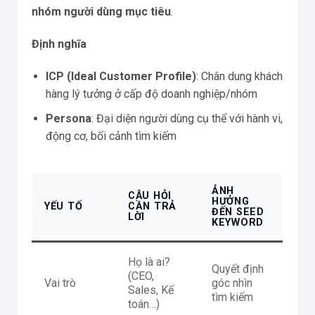
nhóm người dùng mục tiêu
.
Định nghĩa
ICP (Ideal Customer Profile)
: Chân dung khách
hàng lý tưởng ở cấp độ doanh nghiệp/nhóm
Persona
: Đại diện người dùng cụ thể với hành vi,
động cơ, bối cảnh tìm kiếm
ẢNH
CÂU HỎI
HƯỞNG
YẾU TỐ
CẦN TRẢ
ĐẾN SEED
LỜI
KEYWORD
Họ là ai?
Quyết định
(CEO,
Vai trò
góc nhìn
Sales, Kế
tìm kiếm
toán…)