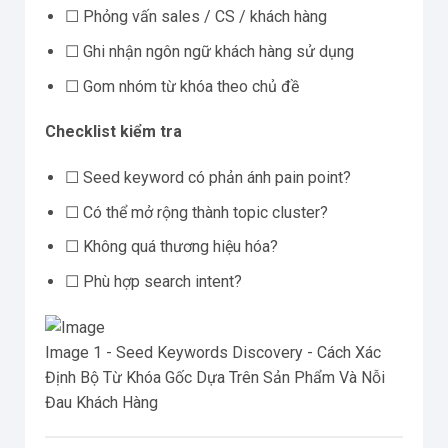
☐ Phỏng vấn sales / CS / khách hàng
☐ Ghi nhận ngôn ngữ khách hàng sử dụng
☐ Gom nhóm từ khóa theo chủ đề
Checklist kiểm tra
☐ Seed keyword có phản ánh pain point?
☐ Có thể mở rộng thành topic cluster?
☐ Không quá thương hiệu hóa?
☐ Phù hợp search intent?
Image 1 - Seed Keywords Discovery - Cách Xác
Định Bộ Từ Khóa Gốc Dựa Trên Sản Phẩm Và Nỗi
Đau Khách Hàng