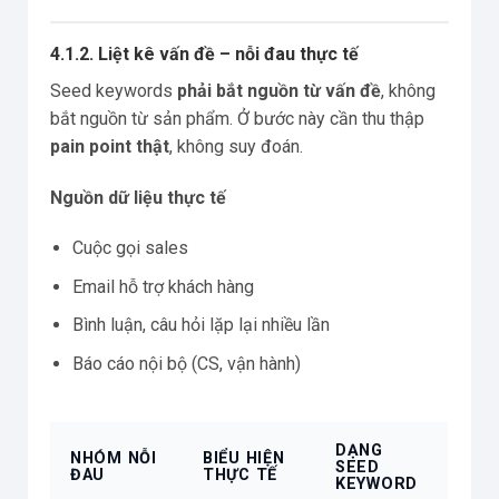
4.1.2. Liệt kê vấn đề – nỗi đau thực tế
Seed keywords
phải bắt nguồn từ vấn đề
, không
bắt nguồn từ sản phẩm. Ở bước này cần thu thập
pain point thật
, không suy đoán.
Nguồn dữ liệu thực tế
Cuộc gọi sales
Email hỗ trợ khách hàng
Bình luận, câu hỏi lặp lại nhiều lần
Báo cáo nội bộ (CS, vận hành)
DẠNG
NHÓM NỖI
BIỂU HIỆN
SEED
ĐAU
THỰC TẾ
KEYWORD