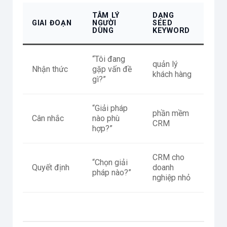
TÂM LÝ
DẠNG
GIAI ĐOẠN
NGƯỜI
SEED
DÙNG
KEYWORD
“Tôi đang
quản lý
Nhận thức
gặp vấn đề
khách hàng
gì?”
“Giải pháp
phần mềm
Cân nhắc
nào phù
CRM
hợp?”
CRM cho
“Chọn giải
Quyết định
doanh
pháp nào?”
nghiệp nhỏ