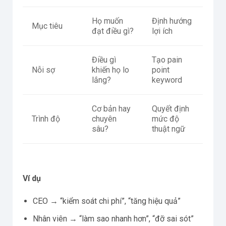
Họ muốn
Định hướng
Mục tiêu
đạt điều gì?
lợi ích
Điều gì
Tạo pain
Nỗi sợ
khiến họ lo
point
lắng?
keyword
Cơ bản hay
Quyết định
Trình độ
chuyên
mức độ
sâu?
thuật ngữ
Ví dụ
CEO → “kiểm soát chi phí”, “tăng hiệu quả”
Nhân viên → “làm sao nhanh hơn”, “đỡ sai sót”