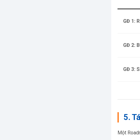
GĐ 1: 
GĐ 2: B
GĐ 3: 
5. T
Một Roadm