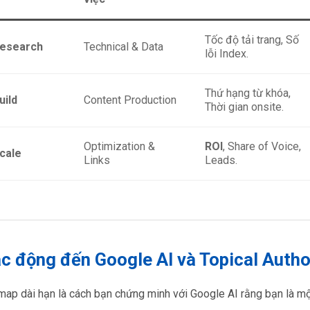
Tốc độ tải trang, Số
Research
Technical & Data
lỗi Index.
Thứ hạng từ khóa,
uild
Content Production
Thời gian onsite.
Optimization &
ROI
, Share of Voice,
Scale
Links
Leads.
ác động đến Google AI và Topical Autho
ap dài hạn là cách bạn chứng minh với Google AI rằng bạn là một