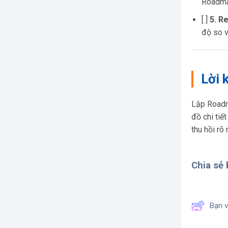
Roadma
[ ]
5. R
độ so v
Lời 
Lập Roadma
đồ chi tiế
thu hồi rõ 
Chia sẻ b
Bạn v