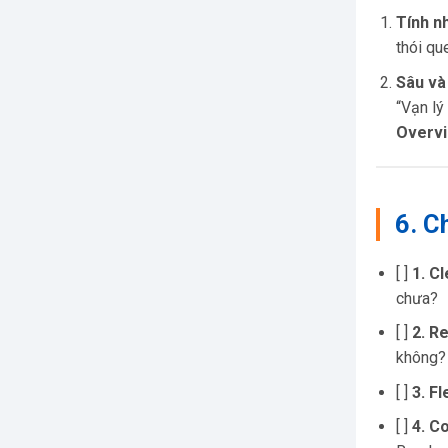
Tính n
thói qu
Sâu và
“Vạn lý
Overv
6. C
[ ]
1. C
chưa?
[ ]
2. R
không?
[ ]
3. Fl
[ ]
4. C