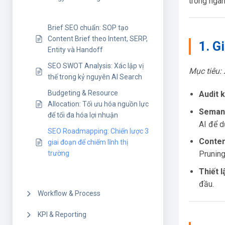
trong ngàn
Brief SEO chuẩn: SOP tạo
Content Brief theo Intent, SERP,
1. G
Entity và Handoff
SEO SWOT Analysis: Xác lập vị
Mục tiêu:
thế trong kỷ nguyên AI Search
Budgeting & Resource
Audit k
Allocation: Tối ưu hóa nguồn lực
Semant
để tối đa hóa lợi nhuận
AI để d
SEO Roadmapping: Chiến lược 3
Conten
giai đoạn để chiếm lĩnh thị
trường
Pruning
Thiết l
đầu.
Workflow & Process
KPI & Reporting