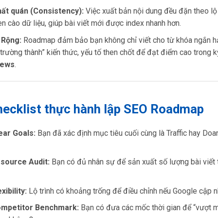
hất quán (Consistency):
Việc xuất bản nội dung đều đặn theo lộ 
en cào dữ liệu, giúp bài viết mới được index nhanh hơn.
 Rộng:
Roadmap đảm bảo bạn không chỉ viết cho từ khóa ngắn 
 trường thành” kiến thức, yếu tố then chốt để đạt điểm cao trong
iews
.
hecklist thực hành lập SEO Roadmap
lear Goals:
Bạn đã xác định mục tiêu cuối cùng là Traffic hay Doa
esource Audit:
Bạn có đủ nhân sự để sản xuất số lượng bài viết 
exibility:
Lộ trình có khoảng trống để điều chỉnh nếu Google cập n
ompetitor Benchmark:
Bạn có đưa các mốc thời gian để “vượt m