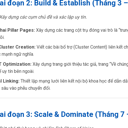
iai đoạn 2: Build & Establish (Tháng 3 
 Xây dựng các cụm chủ đề và xác lập uy tín.
hai Pillar Pages:
Xây dựng các trang cột trụ đóng vai trò là “trun
õi.
Cluster Creation:
Viết các bài bổ trợ (Cluster Content) liên kết c
c mạnh ngữ nghĩa.
T Optimization:
Xây dựng trang giới thiệu tác giả, trang “Về chúng 
ể uy tín bên ngoài.
l Linking:
Thiết lập mạng lưới liên kết nội bộ khoa học để dẫn d
 sâu vào phễu chuyển đổi.
iai đoạn 3: Scale & Dominate (Tháng 7