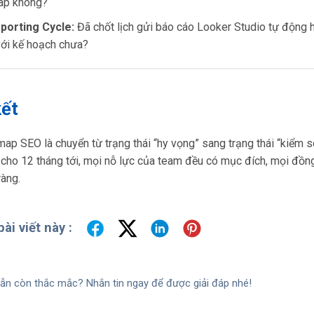
p không?
eporting Cycle:
Đã chốt lịch gửi báo cáo Looker Studio tự động h
ới kế hoạch chưa?
kết
p SEO là chuyển từ trạng thái “hy vọng” sang trạng thái “kiểm s
t cho 12 tháng tới, mọi nỗ lực của team đều có mục đích, mọi đồn
ràng.
ài viết này :
ẫn còn thắc mắc? Nhắn tin ngay để được giải đáp nhé!