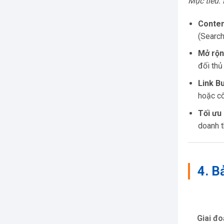
Mục tiêu: 
Conten
(Search 
Mở rộn
đối thủ
Link B
hoặc cô
Tối ưu
doanh t
4. B
Giai đ