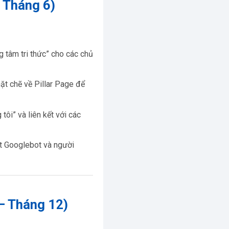
– Tháng 6)
g tâm tri thức” cho các chủ
hặt chẽ về Pillar Page để
tôi” và liên kết với các
ắt Googlebot và người
 – Tháng 12)