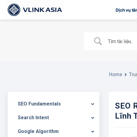
Bỏ
Dịch vụ t
qua
nội
dung
Home
Tru
SEO Fundamentals
SEO R
Lĩnh 
Search Intent
Google Algorithm