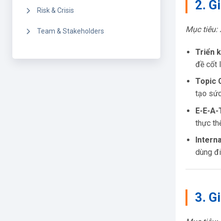
2. G
Risk & Crisis
Mục tiêu:
Team & Stakeholders
Triển k
đề cốt l
Topic 
tạo sứ
E-E-A-
thực th
Interna
dùng đi
3. G