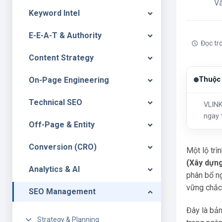
V
Keyword Intel
E-E-A-T & Authority
Đọc tr
Content Strategy
On-Page Engineering
Thuộc 
Technical SEO
VLINK
ngay 
Off-Page & Entity
Conversion (CRO)
Một lộ tr
(Xây dựng
Analytics & AI
phân bổ n
vững chắc
SEO Management
Đây là bả
Strategy & Planning