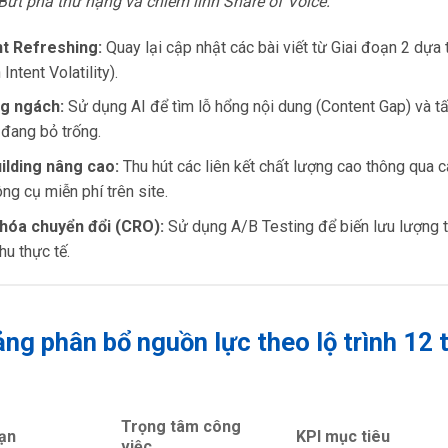
Bứt phá thứ hạng và chiếm lĩnh Share of Voice.
t Refreshing:
Quay lại cập nhật các bài viết từ Giai đoạn 2 dựa t
Intent Volatility).
g ngách:
Sử dụng AI để tìm lỗ hổng nội dung (Content Gap) và 
 đang bỏ trống.
uilding nâng cao:
Thu hút các liên kết chất lượng cao thông qua 
ng cụ miễn phí trên site.
 hóa chuyển đổi (CRO):
Sử dụng A/B Testing để biến lưu lượng t
hu thực tế.
ảng phân bổ nguồn lực theo lộ trình 12 
Trọng tâm công
oạn
KPI mục tiêu
việc