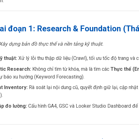
h.
iai đoạn 1: Research & Foundation (Th
 Xây dựng bản đồ thực thể và nền tảng kỹ thuật.
ỹ thuật:
Xử lý lỗi thu thập dữ liệu (Crawl), tối ưu tốc độ trang và 
ic Research:
Không chỉ tìm từ khóa, mà là tìm các
Thực thể (En
ự báo xu hướng (Keyword Forecasting).
t Inventory:
Rà soát lại nội dung cũ, quyết định giữ lại, cập nhậ
).
ập đo lường:
Cấu hình GA4, GSC và Looker Studio Dashboard để 