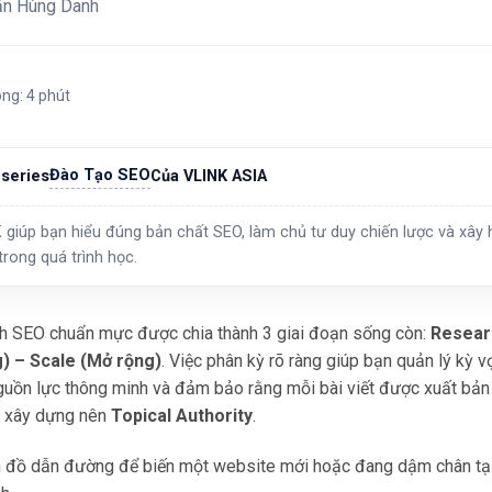
ăn Hùng Danh
ong: 4 phút
Đào Tạo SEO
series
Của VLINK ASIA
 giúp bạn hiểu đúng bản chất SEO, làm chủ tư duy chiến lược và xây h
trong quá trình học.
ình SEO chuẩn mực được chia thành 3 giai đoạn sống còn:
Researc
) – Scale (Mở rộng)
. Việc phân kỳ rõ ràng giúp bạn quản lý kỳ 
guồn lực thông minh và đảm bảo rằng mỗi bài viết được xuất bản
 xây dựng nên
Topical Authority
.
n đồ dẫn đường để biến một website mới hoặc đang dậm chân tại