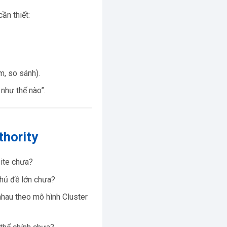
ần thiết:
m, so sánh).
 như thế nào”.
thority
ite chưa?
chủ đề lớn chưa?
nhau theo mô hình Cluster