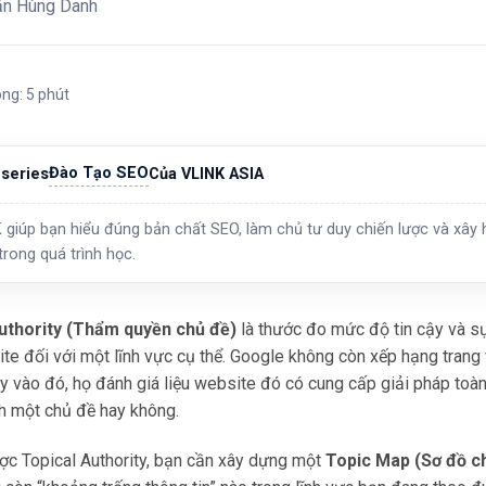
ăn Hùng Danh
ong: 5 phút
Đào Tạo SEO
series
Của VLINK ASIA
 giúp bạn hiểu đúng bản chất SEO, làm chủ tư duy chiến lược và xây h
trong quá trình học.
uthority (Thẩm quyền chủ đề)
là thước đo mức độ tin cậy và sự
e đối với một lĩnh vực cụ thể. Google không còn xếp hạng trang
hay vào đó, họ đánh giá liệu website đó có cung cấp giải pháp to
h một chủ đề hay không.
ợc Topical Authority, bạn cần xây dựng một
Topic Map (Sơ đồ c