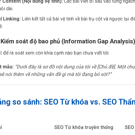
 Content (Nội dung vệ tinh):
Các bài viết đi sâu vào từng ngách
ôi dài.
l Linking:
Liên kết tất cả bài vệ tinh về bài trụ cột và ngược lại đ
ẽ.
 Kiểm soát độ bao phủ (Information Gap Analysis
 để rà soát xem còn khía cạnh nào bạn chưa viết tới.
t mẫu:
“Dưới đây là sơ đồ nội dung của tôi về [Chủ đề]. Một chu
ẽ nói thêm về những vấn đề gì mà tôi đang bỏ sót?”
ảng so sánh: SEO Từ khóa vs. SEO Thẩ
í
SEO Từ khóa truyền thống
SEO 