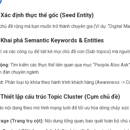
 Xác định thực thể gốc (Seed Entity)
hủ đề rộng mà bạn muốn trở thành chuyên gia (Ví dụ: “Digital Mar
 Khai phá Semantic Keywords & Entities
 và các công cụ để liệt kê mọi chủ đề con (Sub-topics) mà ngườ
ộng:
Tìm kiếm các thực thể liên quan qua mục “People Also Ask
n đàn chuyên ngành.
t:
Phân loại từ khóa theo hành trình khách hàng (Awareness -> Co
 Thiết lập cấu trúc Topic Cluster (Cụm chủ đề)
ác nội dung theo mô hình mạng lưới để tối ưu hóa dòng chảy sức
Page (Trang trụ cột):
Nội dung tổng quan, bao quát toàn bộ chủ 