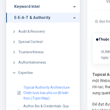
V
Keyword Intel
E-E-A-T & Authority
Đọc tr
Audit & Recovery
Thuộc 
Special Context
VLINK
Trustworthiness
ngay 
Authoritativeness
Expertise
Topical A
một Websit
rời rạc; t
Topical Authority Architecture:
xung quan
Chiến lược bao phủ sơ đồ kiến
thức (Topic Map)
Để đạt đư
Author Bio & Credentials: Quy