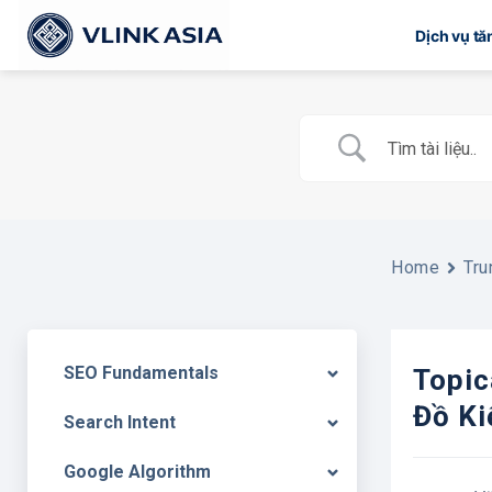
Bỏ
Dịch vụ t
qua
nội
dung
Home
Tru
SEO Fundamentals
Topic
Đồ Ki
Search Intent
Google Algorithm