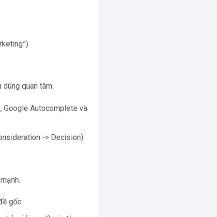
keting”).
i dùng quan tâm.
”, Google Autocomplete và
nsideration -> Decision).
 mạnh.
đề gốc.