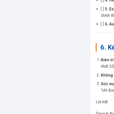
[ ]
4. F
[ ]
5. Ex
chính t
[ ]
6. Au
6. K
Kiên tr
nhất 20
Không 
Sức mạ
“chỉ đư
Lời kết:
Topical Au