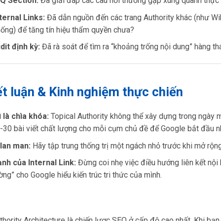
AQ Section:
Đã giải đáp các câu hỏi thường gặp xung quanh thực 
ternal Links:
Đã dẫn nguồn đến các trang Authority khác (như Wik
hống) để tăng tín hiệu thẩm quyền chưa?
dit định kỳ:
Đã rà soát để tìm ra “khoảng trống nội dung” hàng t
ết luận & Kinh nghiệm thực chiến
ì là chìa khóa:
Topical Authority không thể xây dựng trong ngày m
-30 bài viết chất lượng cho mỗi cụm chủ đề để Google bắt đầu n
lan man:
Hãy tập trung thống trị một ngách nhỏ trước khi mở rộn
nh của Internal Link:
Đừng coi nhẹ việc điều hướng liên kết nội 
ờng” cho Google hiểu kiến trúc tri thức của mình.
thority Architecture là chiến lược SEO ở cấp độ cao nhất. Khi bạ