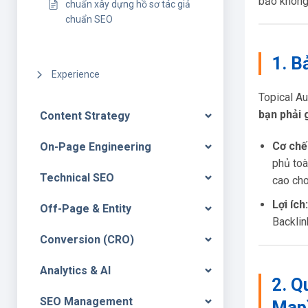
bảo không 
chuẩn xây dựng hồ sơ tác giả
chuẩn SEO
1. B
Experience
Topical Au
bạn phải 
Content Strategy
Cơ chế
On-Page Engineering
phủ toà
Technical SEO
cao cho
Lợi ích:
Off-Page & Entity
Backlin
Conversion (CRO)
Analytics & AI
2. Q
SEO Management
Map