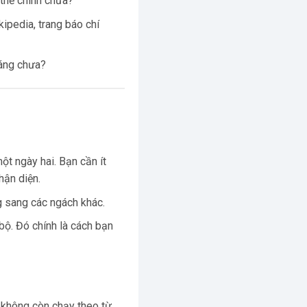
thể chính chưa?
ipedia, trang báo chí
háng chưa?
ột ngày hai. Bạn cần ít
hận diện.
g sang các ngách khác.
bộ. Đó chính là cách bạn
n không còn chạy theo từ