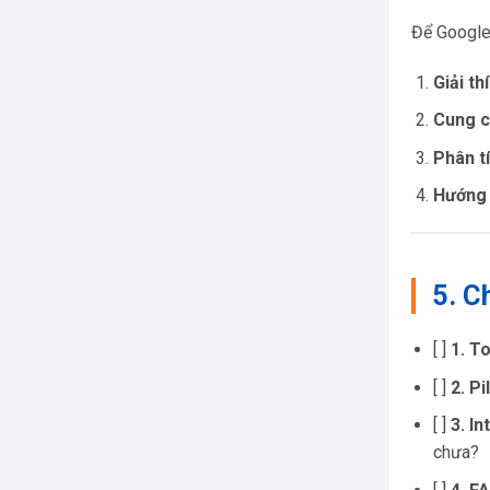
Để Google 
Giải th
Cung c
Phân tí
Hướng 
5. C
[ ]
1. T
[ ]
2. Pi
[ ]
3. In
chưa?