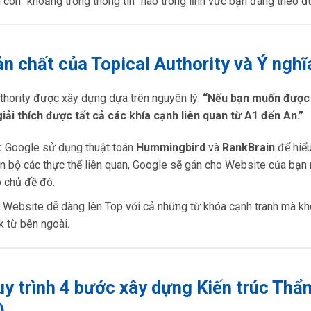
còn “khoảng trống thông tin” nào trong lĩnh vực bạn đang theo đu
ản chất của Topical Authority và Ý nghĩ
thority được xây dựng dựa trên nguyên lý:
“Nếu bạn muốn được c
giải thích được tất cả các khía cạnh liên quan từ A1 đến An.”
:
Google sử dụng thuật toán
Hummingbird
và
RankBrain
để hiểu
n bộ các thực thể liên quan, Google sẽ gán cho Website của bạn
 chủ đề đó.
Website dễ dàng lên Top với cả những từ khóa cạnh tranh mà kh
k từ bên ngoài.
uy trình 4 bước xây dựng Kiến trúc Thẩ
)