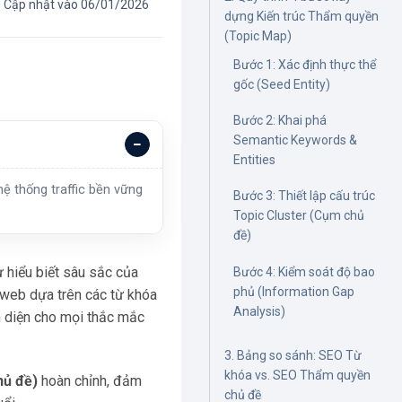
Cập nhật vào 06/01/2026
dựng Kiến trúc Thẩm quyền
(Topic Map)
Bước 1: Xác định thực thể
gốc (Seed Entity)
Bước 2: Khai phá
Semantic Keywords &
Entities
ệ thống traffic bền vững
Bước 3: Thiết lập cấu trúc
Topic Cluster (Cụm chủ
đề)
 hiểu biết sâu sắc của
Bước 4: Kiểm soát độ bao
phủ (Information Gap
 web dựa trên các từ khóa
Analysis)
àn diện cho mọi thắc mắc
3. Bảng so sánh: SEO Từ
khóa vs. SEO Thẩm quyền
hủ đề)
hoàn chỉnh, đảm
chủ đề