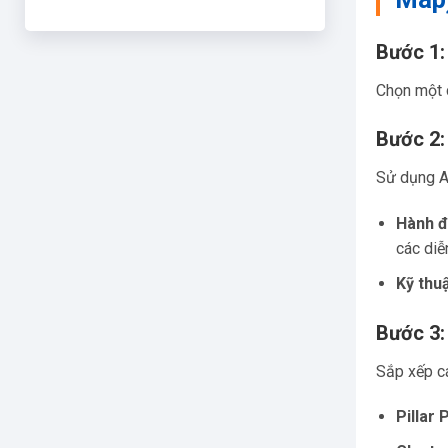
Bước 1:
Chọn một c
Bước 2:
Sử dụng AI
Hành đ
các diễ
Kỹ thuậ
Bước 3:
Sắp xếp c
Pillar 