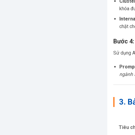
Cluster
khóa đu
Interna
chặt ch
Bước 4:
Sử dụng AI
Promp
ngành s
3. B
Tiêu ch