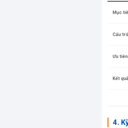
Mục ti
Cấu tr
Ưu tiên
Kết qu
4. K