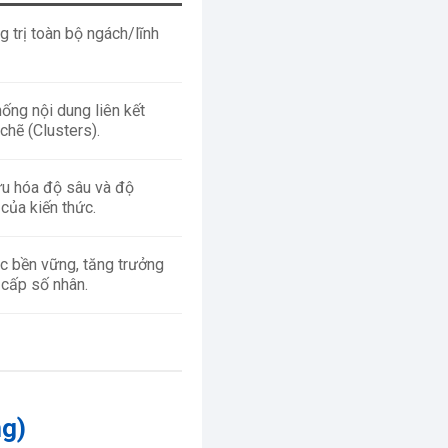
g trị toàn bộ ngách/lĩnh
hống nội dung liên kết
chẽ (Clusters).
ưu hóa độ sâu và độ
 của kiến thức.
fic bền vững, tăng trưởng
 cấp số nhân.
ng)