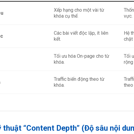
Xếp hạng cho một vài từ
Thốn
êu
khóa cụ thể.
vực.
Các bài viết độc lập, ít liên
Hệ t
úc
kết.
chặt 
Tối ưu hóa On-page cho từ
Tối 
khóa.
rộng
Traffic biến động theo từ
Traf
ả
khóa.
theo
ỹ thuật “Content Depth” (Độ sâu nội du