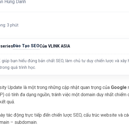
ăn Hùng Danh
ong: 3 phút
Đào Tạo SEO
series
Của VLINK ASIA
 giúp bạn hiểu đúng bản chất SEO, làm chủ tư duy chiến lược và xây h
trong quá trình học.
sity Update là một trong những cập nhật quan trọng của
Google
n
) có tính đa dạng nguồn, tránh việc một domain duy nhất chiếm qu
kết quả.
ày tác động trực tiếp đến chiến lược SEO, cấu trúc website và các
main – subdomain.