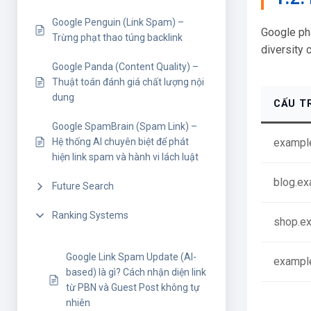
Google Penguin (Link Spam) –
Google ph
Trừng phạt thao túng backlink
diversity
Google Panda (Content Quality) –
Thuật toán đánh giá chất lượng nội
dung
CẤU T
Google SpamBrain (Spam Link) –
exampl
Hệ thống AI chuyên biệt để phát
hiện link spam và hành vi lách luật
blog.e
Future Search
Ranking Systems
shop.e
Google Link Spam Update (AI-
exampl
based) là gì? Cách nhận diện link
từ PBN và Guest Post không tự
nhiên