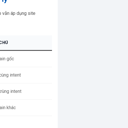
p vẫn áp dụng site
 CHÚ
in gốc
cùng intent
trùng intent
in khác