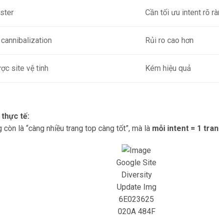
ster
Cần tối ưu intent rõ r
 cannibalization
Rủi ro cao hơn
ợc site vệ tinh
Kém hiệu quả
thực tế:
còn là “càng nhiều trang top càng tốt”, mà là
mỗi intent = 1 tra
Google Site
Diversity
Update Img
6E023625
020A 484F