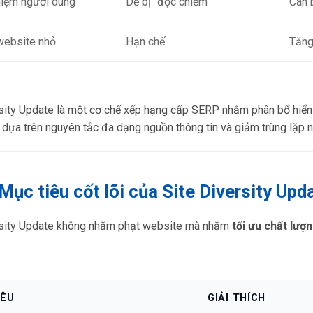
hiệm người dùng
Dễ bị “độc chiếm”
Cân 
website nhỏ
Hạn chế
Tăng
rsity Update là một cơ chế xếp hạng cấp SERP nhằm phân bổ hiển 
 dựa trên nguyên tắc đa dạng nguồn thông tin và giảm trùng lặp n
 Mục tiêu cốt lõi của Site Diversity Upd
rsity Update không nhằm phạt website mà nhằm
tối ưu chất lượ
IÊU
GIẢI THÍCH