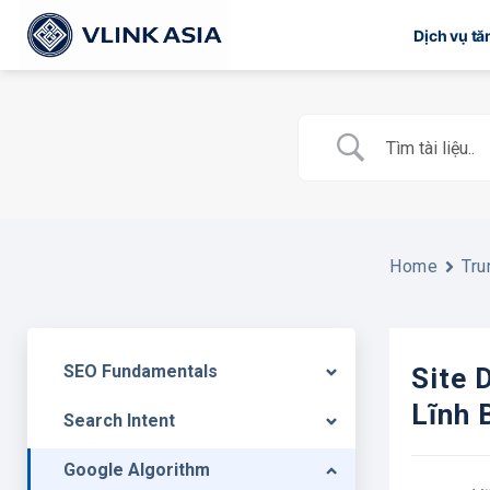
Bỏ
Dịch vụ t
qua
nội
dung
Home
Tru
SEO Fundamentals
Site 
Lĩnh 
Search Intent
Google Algorithm