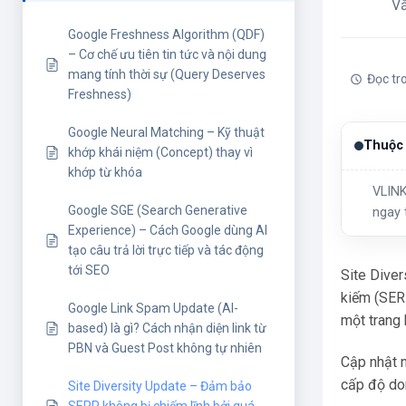
V
Google Freshness Algorithm (QDF)
– Cơ chế ưu tiên tin tức và nội dung
mang tính thời sự (Query Deserves
Đọc tr
Freshness)
Google Neural Matching – Kỹ thuật
Thuộc 
khớp khái niệm (Concept) thay vì
khớp từ khóa
VLINK
Google SGE (Search Generative
ngay 
Experience) – Cách Google dùng AI
tạo câu trả lời trực tiếp và tác động
tới SEO
Site Diver
kiếm (SERP
Google Link Spam Update (AI-
một trang 
based) là gì? Cách nhận diện link từ
PBN và Guest Post không tự nhiên
Cập nhật n
cấp độ do
Site Diversity Update – Đảm bảo