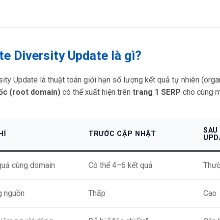
ite Diversity Update là gì?
sity Update là thuật toán giới hạn số lượng kết quả tự nhiên (org
ốc (root domain)
có thể xuất hiện trên
trang 1 SERP
cho cùng mộ
SAU
HÍ
TRƯỚC CẬP NHẬT
UPD
quả cùng domain
Có thể 4–6 kết quả
Thườ
g nguồn
Thấp
Cao