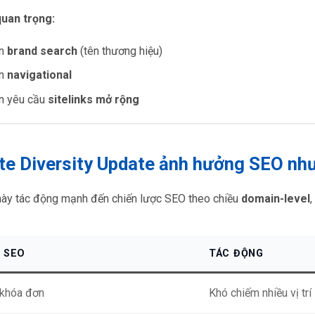
quan trọng:
ấn
brand search
(tên thương hiệu)
ấn
navigational
ấn yêu cầu
sitelinks mở rộng
ite Diversity Update ảnh hưởng SEO nh
này tác động mạnh đến chiến lược SEO theo chiều
domain-level
,
Ố SEO
TÁC ĐỘNG
 khóa đơn
Khó chiếm nhiều vị trí