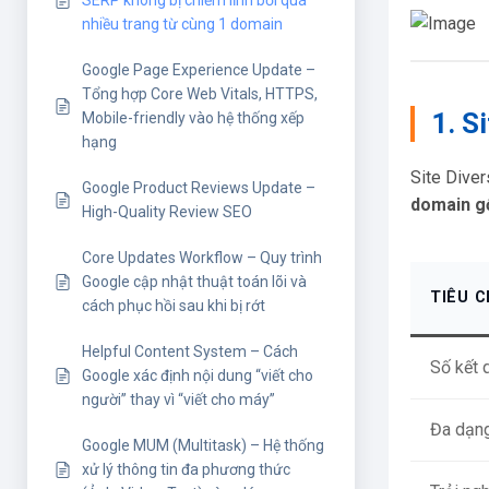
SERP không bị chiếm lĩnh bởi quá
nhiều trang từ cùng 1 domain
Google Page Experience Update –
Tổng hợp Core Web Vitals, HTTPS,
1. S
Mobile-friendly vào hệ thống xếp
hạng
Site Diver
Google Product Reviews Update –
domain g
High-Quality Review SEO
Core Updates Workflow – Quy trình
Google cập nhật thuật toán lõi và
TIÊU C
cách phục hồi sau khi bị rớt
Helpful Content System – Cách
Số kết 
Google xác định nội dung “viết cho
người” thay vì “viết cho máy”
Đa dạn
Google MUM (Multitask) – Hệ thống
xử lý thông tin đa phương thức