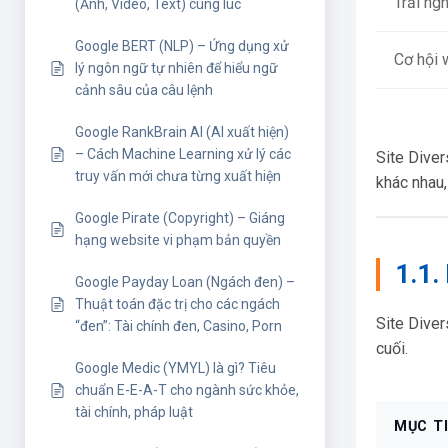
Trải ng
(Ảnh, Video, Text) cùng lúc
Google BERT (NLP) – Ứng dụng xử
Cơ hội 
lý ngôn ngữ tự nhiên để hiểu ngữ
cảnh sâu của câu lệnh
Google RankBrain AI (AI xuất hiện)
– Cách Machine Learning xử lý các
Site Dive
truy vấn mới chưa từng xuất hiện
khác nhau,
Google Pirate (Copyright) – Giáng
hạng website vi phạm bản quyền
1.1.
Google Payday Loan (Ngách đen) –
Thuật toán đặc trị cho các ngách
Site Dive
“đen”: Tài chính đen, Casino, Porn
cuối.
Google Medic (YMYL) là gì? Tiêu
chuẩn E-E-A-T cho ngành sức khỏe,
tài chính, pháp luật
MỤC T