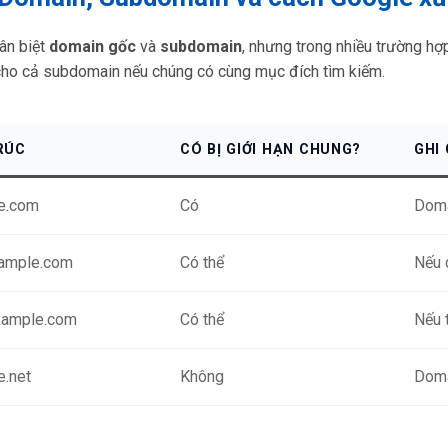
ân biệt
domain gốc
và
subdomain
, nhưng trong nhiều trường hợ
 cho cả subdomain nếu chúng có cùng mục đích tìm kiếm.
RÚC
CÓ BỊ GIỚI HẠN CHUNG?
GHI
e.com
Có
Doma
xample.com
Có thể
Nếu 
xample.com
Có thể
Nếu 
e.net
Không
Doma