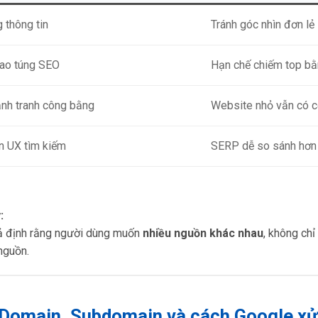
 thông tin
Tránh góc nhìn đơn lẻ
ao túng SEO
Hạn chế chiếm top bằ
nh tranh công bằng
Website nhỏ vẫn có c
ện UX tìm kiếm
SERP dễ so sánh hơn
:
ả định rằng người dùng muốn
nhiều nguồn khác nhau
, không chỉ
nguồn.
 Domain, Subdomain và cách Google xử