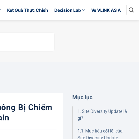
Kết Quả Thực Chiến
Decision Lab
Về VLINK ASIA
Mục lục
hông Bị Chiếm
1. Site Diversity Update là
ain
gì?
1.1. Mục tiêu cốt lõi của
Site Diversity Update