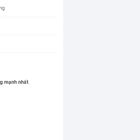
àng
ng mạnh nhất
.