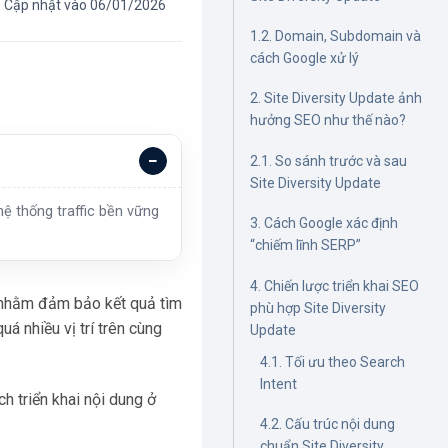
Cập nhật vào 06/01/2026
1.2. Domain, Subdomain và
cách Google xử lý
2. Site Diversity Update ảnh
hưởng SEO như thế nào?
2.1. So sánh trước và sau
Site Diversity Update
ệ thống traffic bền vững
3. Cách Google xác định
“chiếm lĩnh SERP”
4. Chiến lược triển khai SEO
hằm đảm bảo kết quả tìm
phù hợp Site Diversity
á nhiều vị trí trên cùng
Update
4.1. Tối ưu theo Search
Intent
h triển khai nội dung ở
4.2. Cấu trúc nội dung
chuẩn Site Diversity