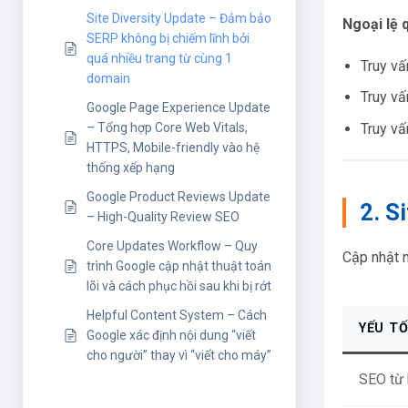
Site Diversity Update – Đảm bảo
Ngoại lệ 
SERP không bị chiếm lĩnh bởi
quá nhiều trang từ cùng 1
Truy v
domain
Truy v
Google Page Experience Update
Truy v
– Tổng hợp Core Web Vitals,
HTTPS, Mobile-friendly vào hệ
thống xếp hạng
Google Product Reviews Update
2. S
– High-Quality Review SEO
Core Updates Workflow – Quy
Cập nhật 
trình Google cập nhật thuật toán
lõi và cách phục hồi sau khi bị rớt
Helpful Content System – Cách
YẾU T
Google xác định nội dung “viết
cho người” thay vì “viết cho máy”
SEO từ