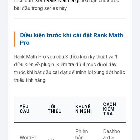
trích dẫn. Xem
Rank Math là gì
nếu bạn chưa đọc
bài đầu trong series này.
Điều kiện trước khi cài đặt Rank Math
Pro
Rank Math Pro yêu cầu 3 điều kiện kỹ thuật và 1
điều kiện về plugin. Kiểm tra đủ 4 mục dưới đây
trước khi bắt đầu cài đặt để tránh lỗi xung đột hoặc
thiếu tính năng.
CÁCH
YÊU
TỐI
KHUYẾ
KIỂM
CẦU
THIỂU
N NGHỊ
TRA
Phiên
Dashbo
WordPr
bản
ard >