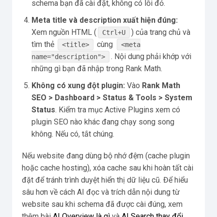
schema bạn đã cài đặt, không có lỗi đỏ.
Meta title và description xuất hiện đúng:
Xem nguồn HTML (
) của trang chủ và
Ctrl+U
tìm thẻ
cùng
<title>
<meta
. Nội dung phải khớp với
name="description">
những gì bạn đã nhập trong Rank Math.
Không có xung đột plugin:
Vào
Rank Math
SEO > Dashboard > Status & Tools > System
Status
. Kiểm tra mục Active Plugins xem có
plugin SEO nào khác đang chạy song song
không. Nếu có, tắt chúng.
Nếu website đang dùng bộ nhớ đệm (cache plugin
hoặc cache hosting), xóa cache sau khi hoàn tất cài
đặt để tránh trình duyệt hiển thị dữ liệu cũ. Để hiểu
sâu hơn về cách AI đọc và trích dẫn nội dung từ
website sau khi schema đã được cài đúng, xem
thêm bài
AI Overview là gì
và
AI Search thay đổi