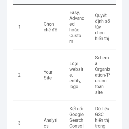
Easy,
Quyết
Advanc
định số
Chọn
ed
1
tùy
chế độ
hoặc
chọn
Custo
hiển thị
m
Schem
Loại
a
websit
Organiz
Your
2
e,
ation/P
Site
entity,
erson
logo
toàn
site
Kết nối
Dữ liệu
Google
GSC
Analyti
Search
hiển thị
3
cs
Consol
trong