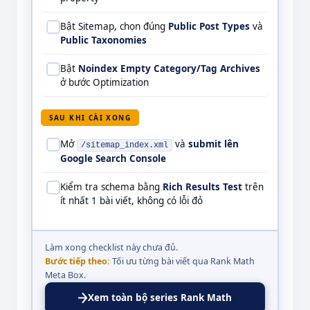
Bật Sitemap, chọn đúng
Public Post Types
và
Public Taxonomies
Bật
Noindex Empty Category/Tag Archives
ở bước Optimization
SAU KHI CÀI XONG
Mở
và
submit lên
/sitemap_index.xml
Google Search Console
Kiểm tra schema bằng
Rich Results Test
trên
ít nhất 1 bài viết, không có lỗi đỏ
Làm xong checklist này chưa đủ.
Bước tiếp theo:
Tối ưu từng bài viết qua Rank Math
Meta Box.
Xem toàn bộ series Rank Math