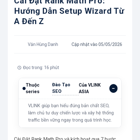
Cài Đặt Rank Math Pro:
Hướng Dẫn Setup Wizard Từ
A Đến Z
Văn Hùng Danh
Cập nhật vào 05/05/2026
Đọc trong: 16 phút
Đào Tạo
Thuộc
Của VLINK
SEO
series
ASIA
VLINK giúp bạn hiểu đúng bản chất SEO,
làm chủ tư duy chiến lược và xây hệ thống
traffic bền vững ngay trong quá trình học.
Cài Đặt Rank Math Pro và kích hoạt qua 7 bước