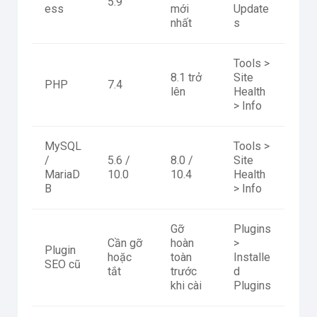
5.9
ess
mới
Update
nhất
s
Tools >
8.1 trở
Site
PHP
7.4
lên
Health
> Info
MySQL
Tools >
/
5.6 /
8.0 /
Site
MariaD
10.0
10.4
Health
B
> Info
Gỡ
Plugins
Cần gỡ
hoàn
>
Plugin
hoặc
toàn
Installe
SEO cũ
tắt
trước
d
khi cài
Plugins