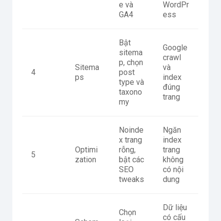
e và
WordPr
GA4
ess
Bật
Google
sitema
crawl
p, chọn
Sitema
và
4
post
ps
index
type và
đúng
taxono
trang
my
Noinde
Ngăn
x trang
index
Optimi
rỗng,
trang
5
zation
bật các
không
SEO
có nội
tweaks
dung
Dữ liệu
Chọn
có cấu