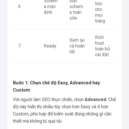
Schem
loại
trúc
6
a mặc
schem
cho
định
a toàn
mọi
site
trang
Kích
Xem lại
hoạt
7
Ready
và hoàn
toàn bộ
tất
cài đặt
Bước 1: Chọn chế độ Easy, Advanced hay
Custom
Với người làm SEO thực chiến, chọn
Advanced
. Chế
độ này hiển thị nhiều tùy chọn hơn Easy và ít hơn
Custom, phù hợp để kiểm soát đúng những gì cần
thiết mà không bị quá tải.