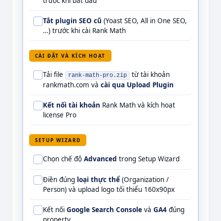
trước khi bắt đầu
Tắt plugin SEO cũ
(Yoast SEO, All in One SEO,
…) trước khi cài Rank Math
CÀI ĐẶT VÀ KÍCH HOẠT
Tải file
từ tài khoản
rank-math-pro.zip
rankmath.com và
cài qua Upload Plugin
Kết nối tài khoản
Rank Math và kích hoạt
license Pro
SETUP WIZARD
Chọn chế độ
Advanced
trong Setup Wizard
Điền đúng
loại thực thể
(Organization /
Person) và upload logo tối thiểu 160x90px
Kết nối
Google Search Console
và
GA4
đúng
property