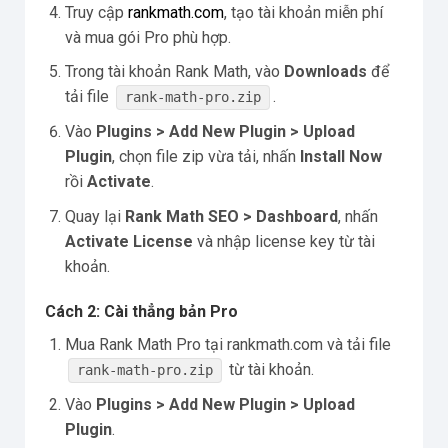
Truy cập
rankmath.com
, tạo tài khoản miễn phí
và mua gói Pro phù hợp.
Trong tài khoản Rank Math, vào
Downloads
để
tải file
.
rank-math-pro.zip
Vào
Plugins > Add New Plugin > Upload
Plugin
, chọn file zip vừa tải, nhấn
Install Now
rồi
Activate
.
Quay lại
Rank Math SEO > Dashboard
, nhấn
Activate License
và nhập license key từ tài
khoản.
Cách 2: Cài thẳng bản Pro
Mua Rank Math Pro tại rankmath.com và tải file
từ tài khoản.
rank-math-pro.zip
Vào
Plugins > Add New Plugin > Upload
Plugin
.