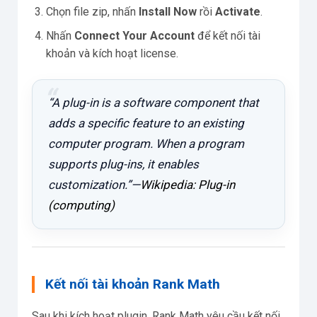
Chọn file zip, nhấn
Install Now
rồi
Activate
.
Nhấn
Connect Your Account
để kết nối tài
khoản và kích hoạt license.
“A plug-in is a software component that
adds a specific feature to an existing
computer program. When a program
supports plug-ins, it enables
customization.”—
Wikipedia: Plug-in
(computing)
Kết nối tài khoản Rank Math
Sau khi kích hoạt plugin, Rank Math yêu cầu kết nối