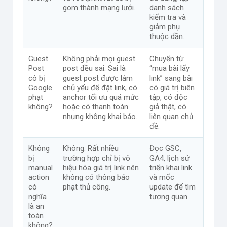
gom thành mạng lưới.
danh sách
kiểm tra và
giảm phụ
thuộc dần.
Guest
Không phải mọi guest
Chuyển từ
Post
post đều sai. Sai là
“mua bài lấy
có bị
guest post được làm
link” sang bài
Google
chủ yếu để đặt link, có
có giá trị biên
phạt
anchor tối ưu quá mức
tập, có độc
không?
hoặc có thanh toán
giả thật, có
nhưng không khai báo.
liên quan chủ
đề.
Không
Không. Rất nhiều
Đọc GSC,
bị
trường hợp chỉ bị vô
GA4, lịch sử
manual
hiệu hóa giá trị link nên
triển khai link
action
không có thông báo
và mốc
có
phạt thủ công.
update để tìm
nghĩa
tương quan.
là an
toàn
không?