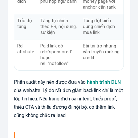
đích
phù hợp ngữ cảnh
money page với
anchor cần rank
Tốc độ
Tăng tự nhiên
Tăng đột biến
tăng
theo PR, nội dung,
đúng chiến dịch
sự kiện
mua link
Rel
Paid link có
Bài tài trợ nhưng
attribute
rel=”sponsored”
vẫn truyền ranking
hoặc
credit
rel=”nofollow”
Phần audit này nên được đưa vào
hành trình DLN
của website. Lý do rất đơn giản: backlink chỉ là một
lớp tín hiệu. Nếu trang đích sai intent, thiếu proof,
thiếu CTA và thiếu đường đi nội bộ, có thêm link
cũng không chắc ra lead.