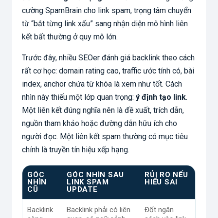
cường SpamBrain cho link spam, trọng tâm chuyển
từ “bắt từng link xấu” sang nhận diện mô hình liên
kết bất thường ở quy mô lớn.
Trước đây, nhiều SEOer đánh giá backlink theo cách
rất cơ học: domain rating cao, traffic ước tính có, bài
index, anchor chứa từ khóa là xem như tốt. Cách
nhìn này thiếu một lớp quan trọng:
ý định tạo link
.
Một liên kết đúng nghĩa nên là đề xuất, trích dẫn,
nguồn tham khảo hoặc đường dẫn hữu ích cho
người đọc. Một liên kết spam thường có mục tiêu
chính là truyền tín hiệu xếp hạng.
GÓC
GÓC NHÌN SAU
RỦI RO NẾU
NHÌN
LINK SPAM
HIỂU SAI
CŨ
UPDATE
Backlink
Backlink phải có liên
Đốt ngân