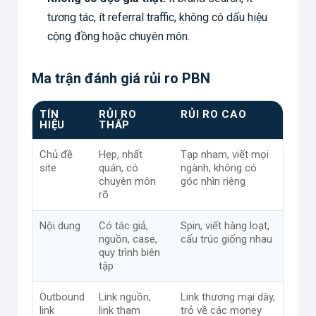
tương tác, ít referral traffic, không có dấu hiệu
cộng đồng hoặc chuyên môn.
Ma trận đánh giá rủi ro PBN
TÍN
RỦI RO
RỦI RO CAO
HIỆU
THẤP
Chủ đề
Hẹp, nhất
Tạp nham, viết mọi
site
quán, có
ngành, không có
chuyên môn
góc nhìn riêng
rõ
Nội dung
Có tác giả,
Spin, viết hàng loạt,
nguồn, case,
cấu trúc giống nhau
quy trình biên
tập
Outbound
Link nguồn,
Link thương mại dày,
link
link tham
trỏ về các money