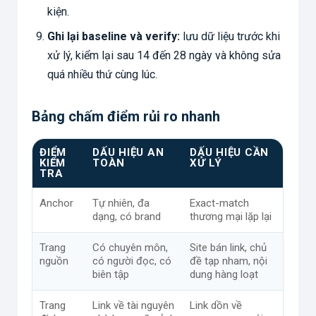
kiện.
Ghi lại baseline và verify:
lưu dữ liệu trước khi
xử lý, kiểm lại sau 14 đến 28 ngày và không sửa
quá nhiều thứ cùng lúc.
Bảng chấm điểm rủi ro nhanh
ĐIỂM
DẤU HIỆU AN
DẤU HIỆU CẦN
KIỂM
TOÀN
XỬ LÝ
TRA
Anchor
Tự nhiên, đa
Exact-match
dạng, có brand
thương mại lặp lại
Trang
Có chuyên môn,
Site bán link, chủ
nguồn
có người đọc, có
đề tạp nham, nội
biên tập
dung hàng loạt
Trang
Link về tài nguyên
Link dồn về