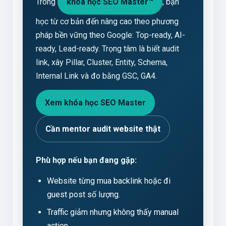
Trong
khóa học SEO Master™
, bạn
học từ cơ bản đến nâng cao theo phương
pháp bền vững theo Google: Top-ready, AI-
ready, Lead-ready. Trọng tâm là biết audit
link, xây Pillar, Cluster, Entity, Schema,
Internal Link và đo bằng GSC, GA4.
Xem khóa học SEO Master
Cần mentor audit website thật
Phù hợp nếu bạn đang gặp:
Website từng mua backlink hoặc đi
guest post số lượng.
Traffic giảm nhưng không thấy manual
action.