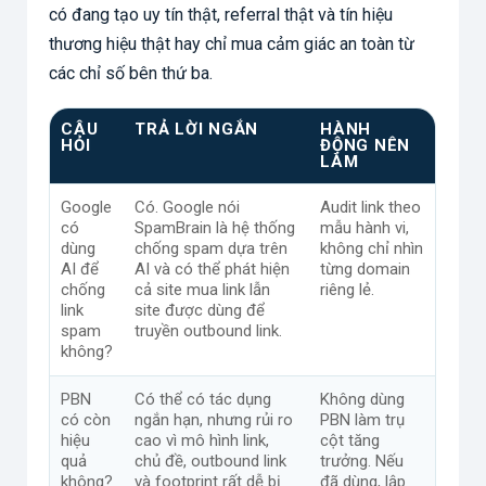
có đang tạo uy tín thật, referral thật và tín hiệu
thương hiệu thật hay chỉ mua cảm giác an toàn từ
các chỉ số bên thứ ba.
CÂU
TRẢ LỜI NGẮN
HÀNH
HỎI
ĐỘNG NÊN
LÀM
Google
Có. Google nói
Audit link theo
có
SpamBrain là hệ thống
mẫu hành vi,
dùng
chống spam dựa trên
không chỉ nhìn
AI để
AI và có thể phát hiện
từng domain
chống
cả site mua link lẫn
riêng lẻ.
link
site được dùng để
spam
truyền outbound link.
không?
PBN
Có thể có tác dụng
Không dùng
có còn
ngắn hạn, nhưng rủi ro
PBN làm trụ
hiệu
cao vì mô hình link,
cột tăng
quả
chủ đề, outbound link
trưởng. Nếu
không?
và footprint rất dễ bị
đã dùng, lập