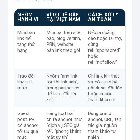
NHÓM
VÍ DỤ DỄ GẶP
CÁCH XỬ LÝ
HÀNH VI
TẠI VIỆT NAM
AN TOÀN
Mua bán
Mua bài trên site
Nếu là quảng
link để
báo, blog vệ tinh,
cáo hoặc tài trợ,
tăng thứ
PBN, website
dùng
hạng
bán link theo gói
rel=”sponsored”
hoặc
rel=”nofollow”
Trao đổi
Nhóm “anh link
Chỉ link khi thật
link quá
tôi, tôi link anh”,
sự có quan hệ
mức
trang partner chỉ
nội dung, đối tác
để trao đổi liên
hoặc nguồn
kết
tham khảo rõ
Guest
Hàng loạt bài
Dùng brand
post, PR
chứa anchor như
anchor, URL, tên
có anchor
“dịch vụ SEO giá
tác giả, nguồn
tối ưu quá
rẻ”, “phòng khám
tham khảo tự
mức
mắt uy tín”
nhiên