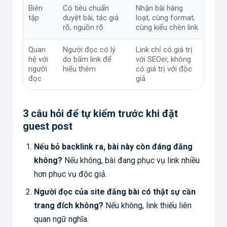
Biên
Có tiêu chuẩn
Nhận bài hàng
tập
duyệt bài, tác giả
loạt, cùng format,
rõ, nguồn rõ
cùng kiểu chèn link
Quan
Người đọc có lý
Link chỉ có giá trị
hệ với
do bấm link để
với SEOer, không
người
hiểu thêm
có giá trị với độc
đọc
giả
3 câu hỏi để tự kiểm trước khi đặt
guest post
Nếu bỏ backlink ra, bài này còn đáng đăng
không?
Nếu không, bài đang phục vụ link nhiều
hơn phục vụ độc giả.
Người đọc của site đăng bài có thật sự cần
trang đích không?
Nếu không, link thiếu liên
quan ngữ nghĩa.