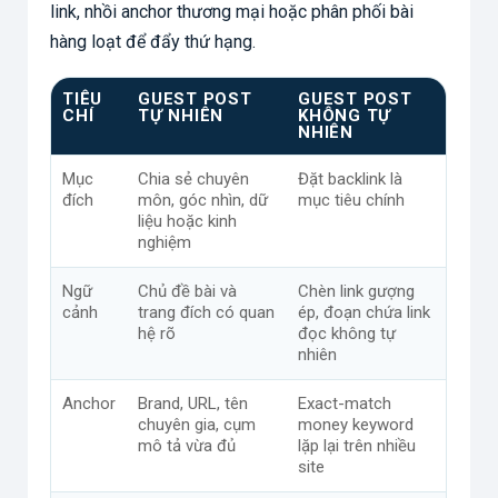
link, nhồi anchor thương mại hoặc phân phối bài
hàng loạt để đẩy thứ hạng.
TIÊU
GUEST POST
GUEST POST
CHÍ
TỰ NHIÊN
KHÔNG TỰ
NHIÊN
Mục
Chia sẻ chuyên
Đặt backlink là
đích
môn, góc nhìn, dữ
mục tiêu chính
liệu hoặc kinh
nghiệm
Ngữ
Chủ đề bài và
Chèn link gượng
cảnh
trang đích có quan
ép, đoạn chứa link
hệ rõ
đọc không tự
nhiên
Anchor
Brand, URL, tên
Exact-match
chuyên gia, cụm
money keyword
mô tả vừa đủ
lặp lại trên nhiều
site