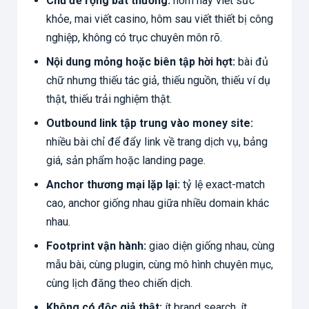
Chủ đề rộng bất thường:
hôm nay viết sức
khỏe, mai viết casino, hôm sau viết thiết bị công
nghiệp, không có trục chuyên môn rõ.
Nội dung mỏng hoặc biên tập hời hợt:
bài đủ
chữ nhưng thiếu tác giả, thiếu nguồn, thiếu ví dụ
thật, thiếu trải nghiệm thật.
Outbound link tập trung vào money site:
nhiều bài chỉ để đẩy link về trang dịch vụ, bảng
giá, sản phẩm hoặc landing page.
Anchor thương mại lặp lại:
tỷ lệ exact-match
cao, anchor giống nhau giữa nhiều domain khác
nhau.
Footprint vận hành:
giao diện giống nhau, cùng
mẫu bài, cùng plugin, cùng mô hình chuyên mục,
cùng lịch đăng theo chiến dịch.
Không có độc giả thật:
ít brand search, ít