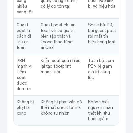
càng
quan, có ngữ cảnh,
sách vào link
nhiều
có lý do tồn tại
bị vô hiệu hóa
càng tốt
Guest
Guest post chỉ an
Scale bài PR,
post là
toàn khi có giá trị
bài guest post
cách đi
biên tập thật và
rồi mất tín
link an
không thao túng
hiệu hàng loạt
toàn
anchor
PBN
Kiểm soát quá nhiều
Toàn bộ cụm
mạnh vì
lại tạo footprint
PBN bị giảm
kiểm
mạng lưới
giá trị cùng
soát
lúc
được
domain
Không bị
Không bị phạt vẫn có
Không biết
phạt là
thể mất credit từ link
nguyên nhân
xong
không tự nhiên
thật khi thứ
hạng giảm