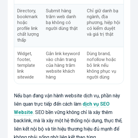
Directory,
Submit hàng
Chỉ giữ danh bạ
bookmark
trăm web danh
ngành, địa
hoặc
bạ không có
phương, hiệp hội
profile link
người dùng thật
có kiểm duyệt
chất lượng
và giá trị thật
thấp
Widget,
Gắn link keyword
Dùng brand,
footer,
vào chân trang
nofollow hoặc
template
của hàng trăm
bỏ link nếu
link
website khách
không phục vụ
sitewide
hàng
người dùng
Nếu bạn đang vận hành website dịch vụ, phần này
liên quan trực tiếp đến cách làm
dịch vụ SEO
Website
. SEO bền vững không chỉ là xây thêm
backlink, mà là xây một hệ thống nội dung, thực thể,
liên kết nội bộ và tín hiệu thương hiệu đủ mạnh để
không phải sống nhờ liên kết thao túng.