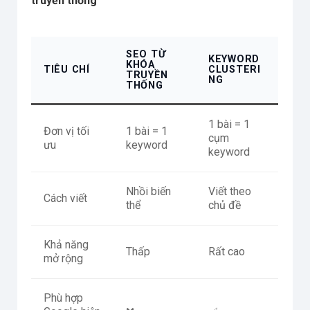
truyền thống
SEO TỪ
KEYWORD
KHÓA
TIÊU CHÍ
CLUSTERI
TRUYỀN
NG
THỐNG
1 bài = 1
Đơn vị tối
1 bài = 1
cụm
ưu
keyword
keyword
Nhồi biến
Viết theo
Cách viết
thể
chủ đề
Khả năng
Thấp
Rất cao
mở rộng
Phù hợp