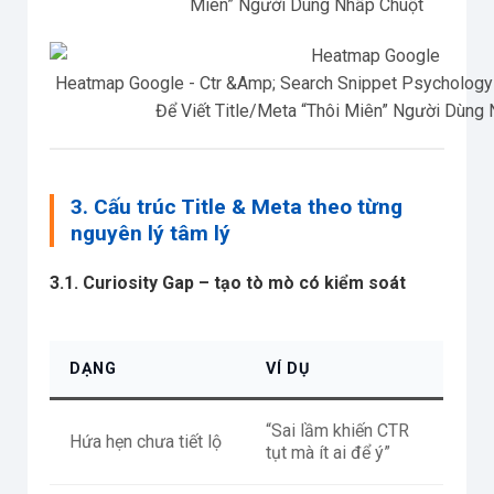
Miên” Người Dùng Nhấp Chuột
Heatmap Google - Ctr &Amp; Search Snippet Psychology
Để Viết Title/Meta “Thôi Miên” Người Dùng
3. Cấu trúc Title & Meta theo từng
nguyên lý tâm lý
3.1. Curiosity Gap – tạo tò mò có kiểm soát
DẠNG
VÍ DỤ
“Sai lầm khiến CTR
Hứa hẹn chưa tiết lộ
tụt mà ít ai để ý”