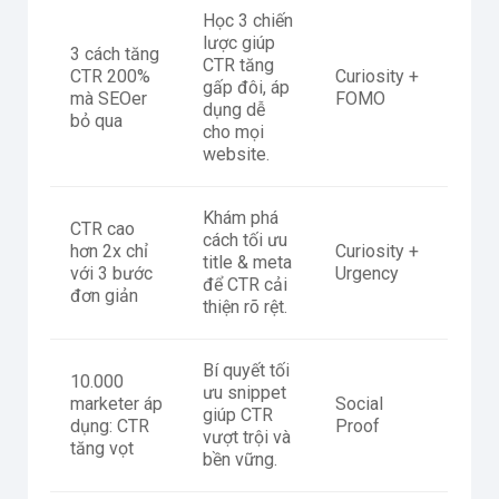
Học 3 chiến
lược giúp
3 cách tăng
CTR tăng
CTR 200%
Curiosity +
gấp đôi, áp
mà SEOer
FOMO
dụng dễ
bỏ qua
cho mọi
website.
Khám phá
CTR cao
cách tối ưu
hơn 2x chỉ
Curiosity +
title & meta
với 3 bước
Urgency
để CTR cải
đơn giản
thiện rõ rệt.
Bí quyết tối
10.000
ưu snippet
marketer áp
Social
giúp CTR
dụng: CTR
Proof
vượt trội và
tăng vọt
bền vững.