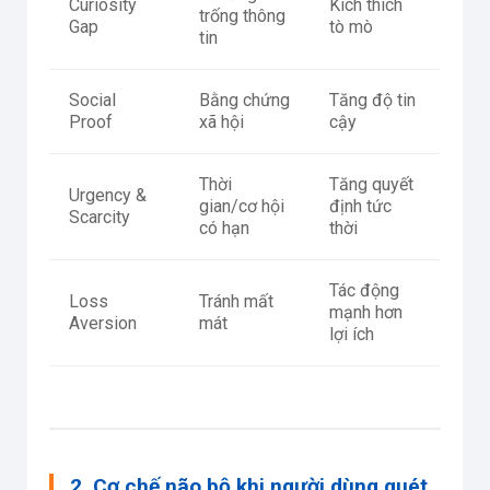
Curiosity
Kích thích
trống thông
Gap
tò mò
tin
Social
Bằng chứng
Tăng độ tin
Proof
xã hội
cậy
Thời
Tăng quyết
Urgency &
gian/cơ hội
định tức
Scarcity
có hạn
thời
Tác động
Loss
Tránh mất
mạnh hơn
Aversion
mát
lợi ích
2. Cơ chế não bộ khi người dùng quét