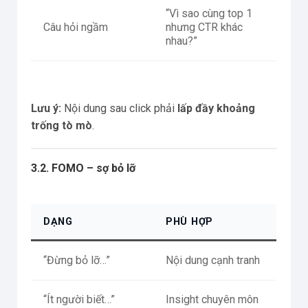
“Vì sao cùng top 1
Câu hỏi ngầm
nhưng CTR khác
nhau?”
Lưu ý:
Nội dung sau click phải
lấp đầy khoảng
trống tò mò
.
3.2. FOMO – sợ bỏ lỡ
DẠNG
PHÙ HỢP
“Đừng bỏ lỡ…”
Nội dung cạnh tranh
“Ít người biết…”
Insight chuyên môn