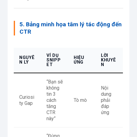
5. Bảng minh họa tâm lý tác động đến
CTR
VÍ DỤ
LỜI
NGUYÊ
HIỆU
SNIPP
KHUYÊ
N LÝ
ỨNG
ET
N
“Bạn sẽ
không
Nội
tin 3
dung
Curiosi
cách
Tò mò
phải
ty Gap
tăng
đáp
CTR
ứng
này”
“Đừng