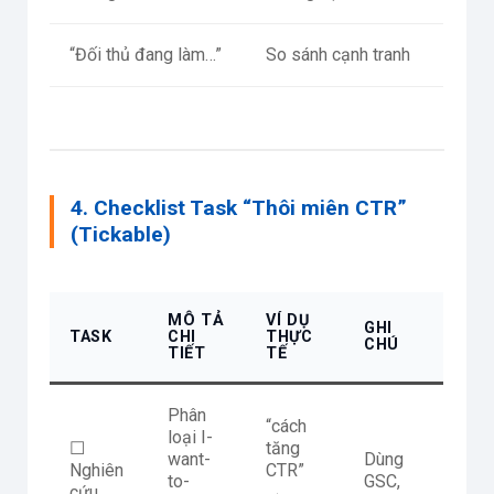
“Đối thủ đang làm…”
So sánh cạnh tranh
4. Checklist Task “Thôi miên CTR”
(Tickable)
MÔ TẢ
VÍ DỤ
GHI
TASK
CHI
THỰC
CHÚ
TIẾT
TẾ
Phân
“cách
loại I-
☐
tăng
want-
Dùng
Nghiên
CTR”
to-
GSC,
cứu
→