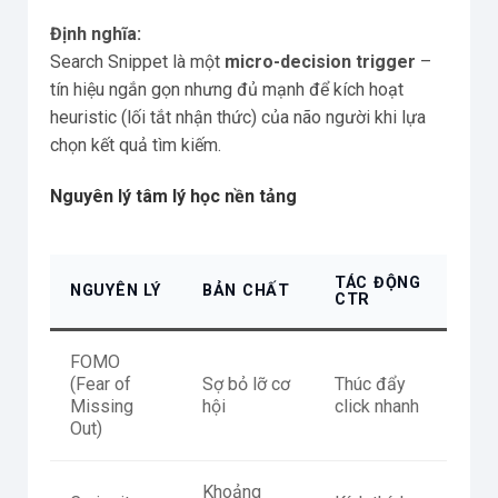
Định nghĩa:
Search Snippet là một
micro-decision trigger
–
tín hiệu ngắn gọn nhưng đủ mạnh để kích hoạt
heuristic (lối tắt nhận thức) của não người khi lựa
chọn kết quả tìm kiếm.
Nguyên lý tâm lý học nền tảng
TÁC ĐỘNG
NGUYÊN LÝ
BẢN CHẤT
CTR
FOMO
(Fear of
Sợ bỏ lỡ cơ
Thúc đẩy
Missing
hội
click nhanh
Out)
Khoảng