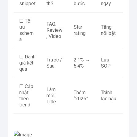
snippet
thể
bước
ngày
☐ Tối
FAQ,
ưu
Star
Tăng
Review
schem
rating
nổi bật
, Video
a
☐ Đánh
Trước /
2.1% →
Lưu
giá kết
Sau
5.4%
SOP
quả
☐ Cập
Làm
nhật
Thêm
Tránh
mới
theo
“2026”
lạc hậu
Title
trend