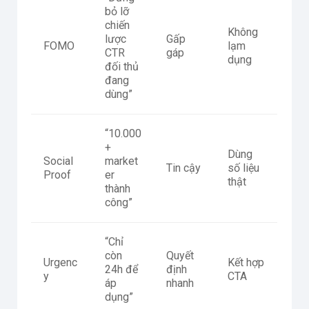
bỏ lỡ
chiến
Không
lược
Gấp
FOMO
lạm
CTR
gáp
dụng
đối thủ
đang
dùng”
“10.000
+
Dùng
Social
market
Tin cậy
số liệu
Proof
er
thật
thành
công”
“Chỉ
còn
Quyết
Urgenc
Kết hợp
24h để
định
y
CTA
áp
nhanh
dụng”