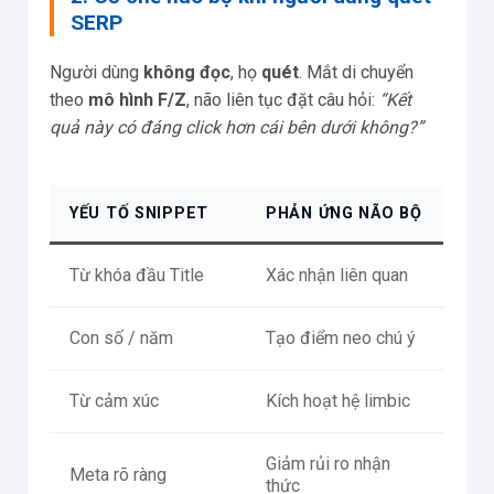
SERP
Người dùng
không đọc
, họ
quét
. Mắt di chuyển
theo
mô hình F/Z
, não liên tục đặt câu hỏi:
“Kết
quả này có đáng click hơn cái bên dưới không?”
YẾU TỐ SNIPPET
PHẢN ỨNG NÃO BỘ
Từ khóa đầu Title
Xác nhận liên quan
Con số / năm
Tạo điểm neo chú ý
Từ cảm xúc
Kích hoạt hệ limbic
Giảm rủi ro nhận
Meta rõ ràng
thức