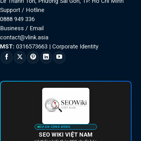
Lê Thánh Tôn, Phường Sài Gòn, TP. Hồ Chí Minh
Support / Hotline
0888 949 336
Business / Email
contact@vlink.asia
MST:
0316573663
|
Corporate Identity
DỰ ÁN CỘNG ĐỒNG
SEO WIKI VIỆT NAM