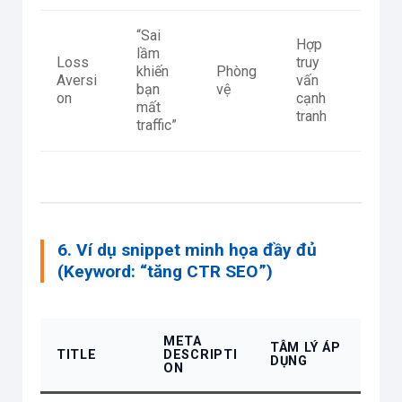
“Sai
Hợp
lầm
Loss
truy
khiến
Phòng
Aversi
vấn
bạn
vệ
on
cạnh
mất
tranh
traffic”
6. Ví dụ snippet minh họa đầy đủ
(Keyword: “tăng CTR SEO”)
META
TÂM LÝ ÁP
TITLE
DESCRIPTI
DỤNG
ON