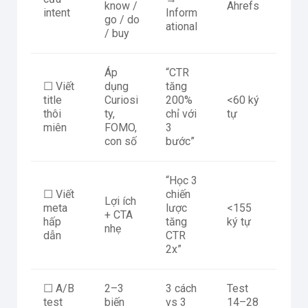
know /
Ahrefs
intent
Inform
go / do
ational
/ buy
Áp
“CTR
☐ Viết
dụng
tăng
title
Curiosi
200%
<60 ký
thôi
ty,
chỉ với
tự
miên
FOMO,
3
con số
bước”
“Học 3
☐ Viết
chiến
Lợi ích
meta
lược
<155
+ CTA
hấp
tăng
ký tự
nhẹ
dẫn
CTR
2x”
☐ A/B
2–3
3 cách
Test
test
biến
vs 3
14–28