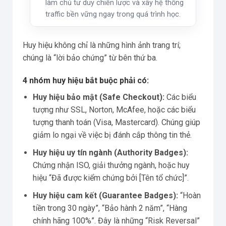
làm chủ tư duy chiến lược và xây hệ thống
traffic bền vững ngay trong quá trình học.
Huy hiệu không chỉ là những hình ảnh trang trí;
chúng là “lời bảo chứng” từ bên thứ ba.
4 nhóm huy hiệu bắt buộc phải có:
Huy hiệu bảo mật (Safe Checkout):
Các biểu
tượng như SSL, Norton, McAfee, hoặc các biểu
tượng thanh toán (Visa, Mastercard). Chúng giúp
giảm lo ngại về việc bị đánh cắp thông tin thẻ.
Huy hiệu uy tín ngành (Authority Badges):
Chứng nhận ISO, giải thưởng ngành, hoặc huy
hiệu “Đã được kiểm chứng bởi [Tên tổ chức]”.
Huy hiệu cam kết (Guarantee Badges):
“Hoàn
tiền trong 30 ngày”, “Bảo hành 2 năm”, “Hàng
chính hãng 100%”. Đây là những “Risk Reversal”