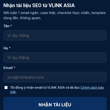
Nhận tài liệu SEO từ VLINK ASIA
Mỗi tuần 1 email ngắn: case thật, checklist thực chiến, template
dùng liền. Không spam.
Tên
*
Họ
*
Email
*
Tôi đồng ý nhận email từ VLINK ASIA và đã đọc
Chính sách bảo
mật
.
NHẬN TÀI LIỆU