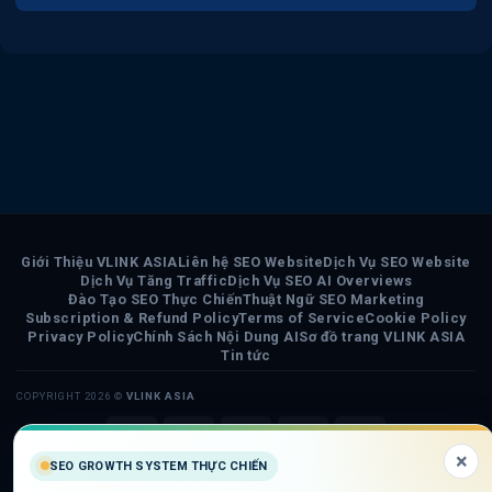
Giới Thiệu VLINK ASIA
Liên hệ SEO Website
Dịch Vụ SEO Website
Dịch Vụ Tăng Traffic
Dịch Vụ SEO AI Overviews
Đào Tạo SEO Thực Chiến
Thuật Ngữ SEO Marketing
Subscription & Refund Policy
Terms of Service
Cookie Policy
Privacy Policy
Chính Sách Nội Dung AI
Sơ đồ trang VLINK ASIA
Tin tức
COPYRIGHT 2026 ©
VLINK ASIA
Visa
PayPal
Stripe
MasterCard
Cash
×
On
SEO GROWTH SYSTEM THỰC CHIẾN
Delivery