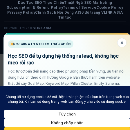
Đào Tạo SEO Thực Chiến
Thuật Ngữ SEO Marketing
Subscription & Refund Policy
Terms of Service
Cookie Policy
Privacy Policy
Chính Sách Nội Dung AI
Sơ đồ trang VLINK ASIA
Tin tức
COPYRIGHT 2026 ©
VLINK ASIA
Visa
PayPal
Stripe
MasterCard
Cash
×
SEO GROWTH SYSTEM THỰC CHIẾN
On
Delivery
Học SEO để tự dựng hệ thống ra lead, không học
mẹo rời rạc
Học từ cơ bản đến nâng cao theo phương pháp bền vững, ưu tiên nội
dung hữu ích theo định hướng Google. Bạn thực hành trên website
thật để xây Goal Map, Keyword Map, Pillar/Cluster, Entity, Schema,
DLN internal link và QA GSC/GA4.
Xem lộ trình học SEO thực chiến