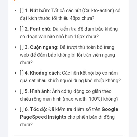
[ ]
1. Nút bấm:
Tất cả các nút (Call-to-action) có
đạt kích thước tối thiểu 48px chưa?
[ ]
2. Font chữ:
Đã kiểm tra để đảm bảo không
có đoạn văn nào nhỏ hơn 16px chưa?
[ ]
3. Cuộn ngang:
Đã trượt thử toàn bộ trang
web để đảm bảo không bị lỗi tràn viền ngang
chưa?
[ ]
4. Khoảng cách:
Các liên kết nội bộ có nằm
quá sát nhau khiến người dùng khó nhấp không?
[ ]
5. Hình ảnh:
Ảnh có tự động co giãn theo
chiều rộng màn hình (max-width: 100%) không?
[ ]
6. Tốc độ:
Đã kiểm tra điểm số trên
Google
PageSpeed Insights
cho phiên bản di động
chưa?