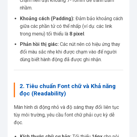
chạm nên đạt khoảng 7-10mm để tránh bấm
nhầm.
Khoảng cách (Padding):
Đảm bảo khoảng cách
giữa các phần tử có thể nhấp (ví dụ: các link
trong menu) tối thiểu là
8 pixel
.
Phản hồi thị giác:
Các nút nên có hiệu ứng thay
đổi màu sắc nhẹ khi được chạm vào để người
dùng biết hành động đã được ghi nhận.
2. Tiêu chuẩn Font chữ và Khả năng
đọc (Readability)
Màn hình di động nhỏ và độ sáng thay đổi liên tục
tùy môi trường, yêu cầu font chữ phải cực kỳ dễ
đọc.
Kích thước chữ cơ bản:
Tối thiểu
16px
cho nội