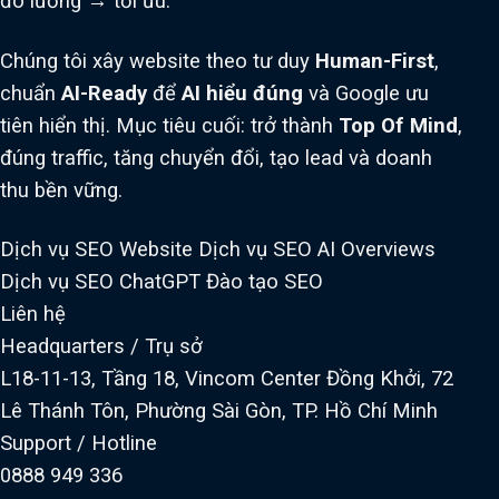
đo lường → tối ưu.
Chúng tôi xây website theo tư duy
Human-First
,
chuẩn
AI-Ready
để
AI hiểu đúng
và Google ưu
tiên hiển thị. Mục tiêu cuối: trở thành
Top Of Mind
,
đúng traffic, tăng chuyển đổi, tạo lead và doanh
thu bền vững.
Dịch vụ SEO Website
Dịch vụ SEO AI Overviews
Dịch vụ SEO ChatGPT
Đào tạo SEO
Liên hệ
Headquarters / Trụ sở
L18-11-13, Tầng 18, Vincom Center Đồng Khởi, 72
Lê Thánh Tôn, Phường Sài Gòn, TP. Hồ Chí Minh
Support / Hotline
0888 949 336