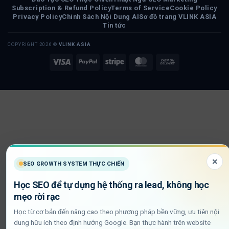
Subscription & Refund Policy
Terms of Service
Cookie Policy
Privacy Policy
Chính Sách Nội Dung AI
Sơ đồ trang VLINK ASIA
Tin tức
COPYRIGHT 2026 ©
VLINK ASIA
Visa
PayPal
Stripe
MasterCard
Cash
On
Delivery
×
SEO GROWTH SYSTEM THỰC CHIẾN
Học SEO để tự dựng hệ thống ra lead, không học
mẹo rời rạc
Học từ cơ bản đến nâng cao theo phương pháp bền vững, ưu tiên nội
dung hữu ích theo định hướng Google. Bạn thực hành trên website