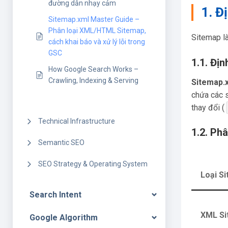
đường dẫn nhạy cảm
1. Đ
Sitemap.xml Master Guide –
Phân loại XML/HTML Sitemap,
Sitemap là
cách khai báo và xử lý lỗi trong
GSC
1.1. Địn
How Google Search Works –
Crawling, Indexing & Serving
Sitemap.
chứa các s
thay đổi (
Technical Infrastructure
1.2. Ph
Semantic SEO
SEO Strategy & Operating System
Loại S
Search Intent
XML Si
Google Algorithm