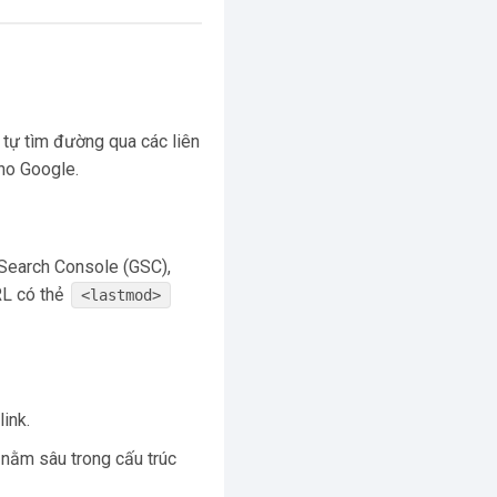
 tự tìm đường qua các liên
cho Google.
Search Console (GSC),
RL có thẻ
<lastmod>
ink.
nằm sâu trong cấu trúc