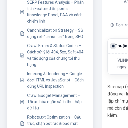
V
SERP Features Analysis – Phân
tích Featured Snippets,
Knowledge Panel, PAA và cách
chiếm lĩnh
Đọc tr
Canonicalization Strategy – Sử
dụng rel=”canonical” trong SEO
Crawl Errors & Status Codes –
Thuộc 
Cách xử lý lỗi 404, 5xx, Soft 404
và tác động của chúng tới thứ
VLINK
hạng
ngay 
Indexing & Rendering – Google
đọc HTML vs JavaScript – Cách
Sitemap (s
dùng URL Inspection
đóng vai t
Crawl Budget Management –
lập chỉ mụ
Tối ưu hóa ngân sách thu thập
mà còn đảm
dữ liệu
kiếm.
Robots.txt Optimization – Cấu
trúc, chặn bot rác & bảo mật