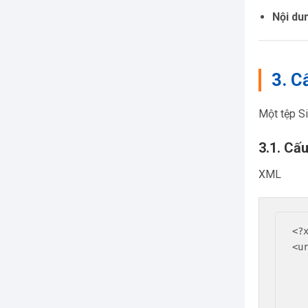
Nội du
3. C
Một tệp S
3.1. Cấ
XML
<?
<u
   <url>
      <loc>https://
      <lastmod>20