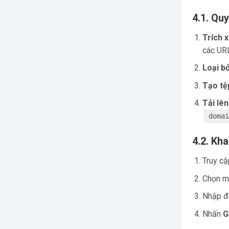
4.1. Quy
Trích 
các UR
Loại bỏ
Tạo tệ
Tải lê
doma
4.2. Kh
Truy c
Chọn 
Nhập đu
Nhấn
G