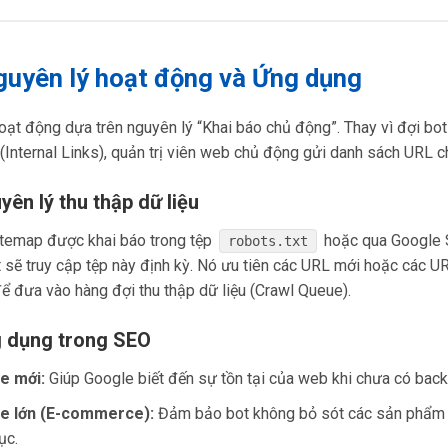
guyên lý hoạt động và Ứng dụng
ạt động dựa trên nguyên lý “Khai báo chủ động”. Thay vì đợi bot
 (Internal Links), quản trị viên web chủ động gửi danh sách URL 
yên lý thu thập dữ liệu
itemap được khai báo trong tệp
hoặc qua Google 
robots.txt
sẽ truy cập tệp này định kỳ. Nó ưu tiên các URL mới hoặc các U
ể đưa vào hàng đợi thu thập dữ liệu (Crawl Queue).
g dụng trong SEO
e mới:
Giúp Google biết đến sự tồn tại của web khi chưa có backl
e lớn (E-commerce):
Đảm bảo bot không bỏ sót các sản phẩm 
ục.