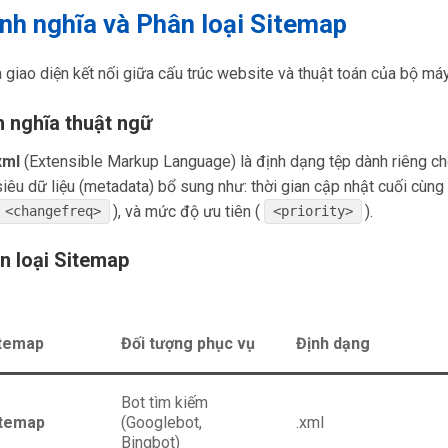
ịnh nghĩa và Phân loại Sitemap
 giao diện kết nối giữa cấu trúc website và thuật toán của bộ máy
h nghĩa thuật ngữ
xml
(Extensible Markup Language) là định dạng tệp dành riêng ch
iêu dữ liệu (metadata) bổ sung như: thời gian cập nhật cuối cùng 
), và mức độ ưu tiên (
).
<changefreq>
<priority>
ân loại Sitemap
itemap
Đối tượng phục vụ
Định dạng
Bot tìm kiếm
temap
(Googlebot,
.xml
Bingbot)