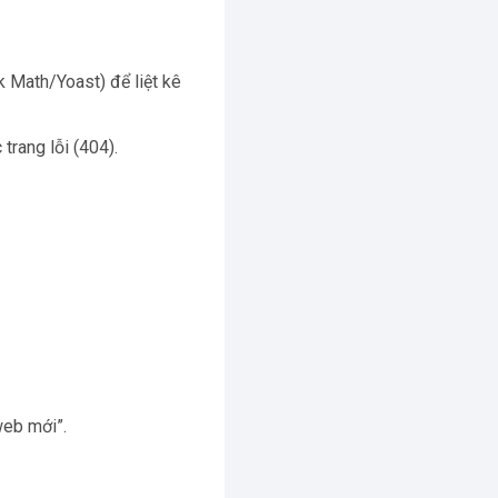
 Math/Yoast) để liệt kê
trang lỗi (404).
web mới”.