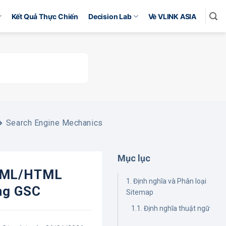
Kết Quả Thực Chiến
Decision Lab
Về VLINK ASIA
Search Engine Mechanics
Mục lục
 XML/HTML
1. Định nghĩa và Phân loại
ong GSC
Sitemap
1.1. Định nghĩa thuật ngữ