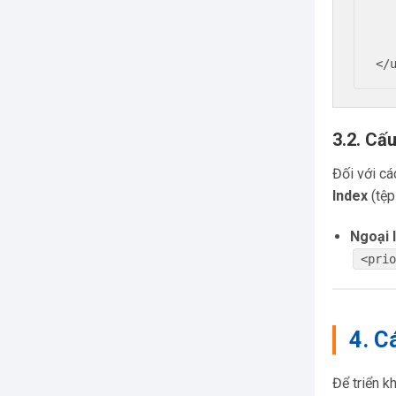
      <changefreq
      <priorit
   </url>
3.2. Cấ
Đối với c
Index
(tệp
Ngoại l
<pri
4. C
Để triển k