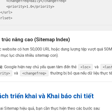
>daily</changefreq>

y>1.0</priority>



u trúc nâng cao (Sitemap Index)
ác website có hơn 50,000 URL hoặc dung lượng tệp vượt quá 50
 mục lục chứa nhiều sitemap con).
ệ:
Google hiện nay chủ yếu quan tâm đến thẻ
và
<loc>
<las
và
thường bị bỏ qua nếu dữ liệu thực tế
ority>
<changefreq>
ách triển khai và Khai báo chi tiết
hai Sitemap hiệu quả, bạn cần thực hiện theo các bước sau: