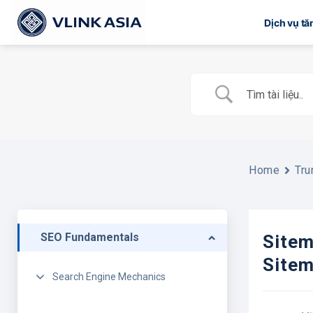
Bỏ
Dịch vụ t
qua
nội
dung
Home
Tru
SEO Fundamentals
Sitem
Sitem
Search Engine Mechanics