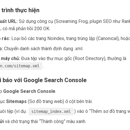
 trình thực hiện
xuất URL:
Sử dụng công cụ (Screaming Frog, plugin SEO như Rank
L có mã phản hồi 200 OK.
 rác:
Loại bỏ các trang Noindex, trang trùng lặp (Canonical), hoặc 
p:
Chuyển danh sách thành định dạng .xml.
n máy chủ:
Đưa tệp vào thư mục gốc (Root Directory), thường là
.
in.com/sitemap.xml
ai báo với Google Search Console
ập
Google Search Console
.
mục
Sitemaps
(Sơ đồ trang web) ở cột bên trái.
ôi tệp (ví dụ:
) vào ô “Thêm sơ đồ trang 
sitemap_index.xml
ửi
và chờ trạng thái “Thành công” màu xanh.