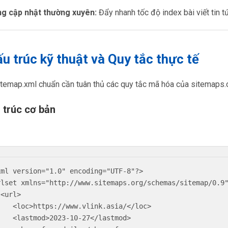
ng cập nhật thường xuyên:
Đẩy nhanh tốc độ index bài viết tin t
ấu trúc kỹ thuật và Quy tắc thực tế
itemap.xml chuẩn cần tuân thủ các quy tắc mã hóa của sitemaps.
u trúc cơ bản
xml version="1.0" encoding="UTF-8"?>

rlset xmlns="http://www.sitemaps.org/schemas/sitemap/0.9"


www.vlink.asia/</loc>

23-10-27</lastmod>
