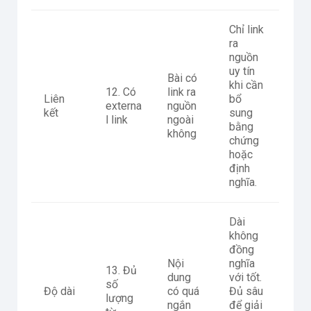
Chỉ link
ra
nguồn
uy tín
Bài có
khi cần
12. Có
link ra
Liên
bổ
externa
nguồn
kết
sung
l link
ngoài
bằng
không
chứng
hoặc
định
nghĩa.
Dài
không
đồng
Nội
nghĩa
13. Đủ
dung
với tốt.
số
Độ dài
có quá
Đủ sâu
lượng
ngắn
để giải