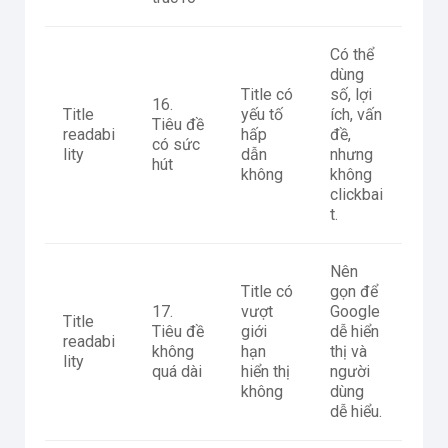
Có thể
dùng
Title có
số, lợi
16.
Title
yếu tố
ích, vấn
Tiêu đề
readabi
hấp
đề,
có sức
lity
dẫn
nhưng
hút
không
không
clickbai
t.
Nên
Title có
gọn để
17.
vượt
Google
Title
Tiêu đề
giới
dễ hiển
readabi
không
hạn
thị và
lity
quá dài
hiển thị
người
không
dùng
dễ hiểu.