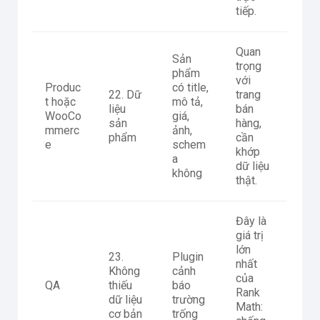
tiếp.
Quan
Sản
trọng
phẩm
với
Produc
có title,
22. Dữ
trang
t hoặc
mô tả,
liệu
bán
WooCo
giá,
sản
hàng,
mmerc
ảnh,
phẩm
cần
e
schem
khớp
a
dữ liệu
không
thật.
Đây là
giá trị
lớn
23.
Plugin
nhất
Không
cảnh
của
QA
thiếu
báo
Rank
dữ liệu
trường
Math:
cơ bản
trống