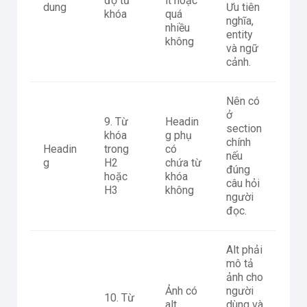
độ từ
ít hoặc
dung
Ưu tiên
khóa
quá
nghĩa,
nhiều
entity
không
và ngữ
cảnh.
Nên có
ở
9. Từ
Headin
section
khóa
g phụ
chính
Headin
trong
có
nếu
g
H2
chứa từ
đúng
hoặc
khóa
câu hỏi
H3
không
người
đọc.
Alt phải
mô tả
ảnh cho
Ảnh có
người
10. Từ
alt
dùng và