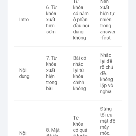
Từ
Nên
6. Từ
khóa
xuất
khóa
có nằm
hiện tự
Intro
xuất
ở phần
nhiên
hiện
đầu nội
trong
sớm
dung
answer
không
-first.
Nhắc
7. Từ
Bài có
lại để
khóa
nhắc
rõ chủ
Nội
xuất
lại từ
đề,
dung
hiện
khóa
không
trong
chính
lặp vô
bài
không
nghĩa.
Đừng
tối ưu
Từ
mật độ
khóa
máy
8. Mật
có quá
Nội
móc.