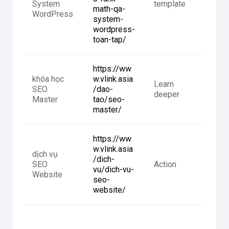
System
template
math-qa-
WordPress
system-
wordpress-
toan-tap/
https://ww
khóa học
w.vlink.asia
Learn
SEO
/dao-
deeper
Master
tao/seo-
master/
https://ww
w.vlink.asia
dịch vụ
/dich-
SEO
Action
vu/dich-vu-
Website
seo-
website/