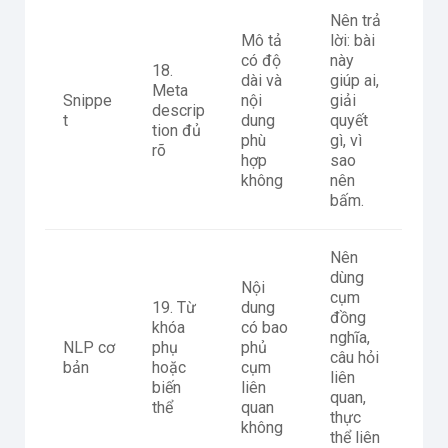
Nên trả
Mô tả
lời: bài
có độ
này
18.
dài và
giúp ai,
Meta
Snippe
nội
giải
descrip
t
dung
quyết
tion đủ
phù
gì, vì
rõ
hợp
sao
không
nên
bấm.
Nên
dùng
Nội
cụm
19. Từ
dung
đồng
khóa
có bao
nghĩa,
NLP cơ
phụ
phủ
câu hỏi
bản
hoặc
cụm
liên
biến
liên
quan,
thể
quan
thực
không
thể liên