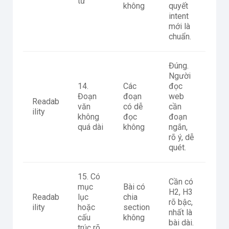
từ
không
quyết
intent
mới là
chuẩn.
Đúng.
Người
14.
Các
đọc
Đoạn
đoạn
web
Readab
văn
có dễ
cần
ility
không
đọc
đoạn
quá dài
không
ngắn,
rõ ý, dễ
quét.
15. Có
Cần có
mục
Bài có
H2, H3
Readab
lục
chia
rõ bậc,
ility
hoặc
section
nhất là
cấu
không
bài dài.
trúc rõ