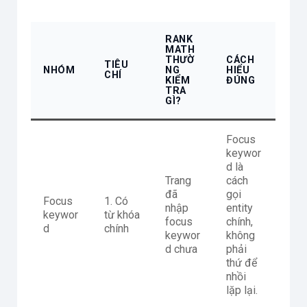
RANK
MATH
THƯỜ
CÁCH
TIÊU
NHÓM
NG
HIỂU
CHÍ
KIỂM
ĐÚNG
TRA
GÌ?
Focus
keywor
d là
Trang
cách
đã
gọi
Focus
1. Có
nhập
entity
keywor
từ khóa
focus
chính,
d
chính
keywor
không
d chưa
phải
thứ để
nhồi
lặp lại.