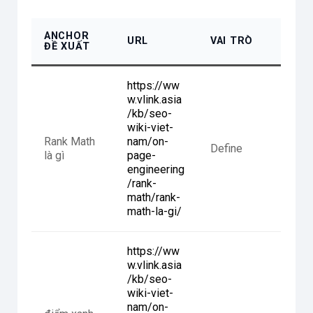
ANCHOR
URL
VAI TRÒ
ĐỀ XUẤT
https://ww
w.vlink.asia
/kb/seo-
wiki-viet-
Rank Math
nam/on-
Define
là gì
page-
engineering
/rank-
math/rank-
math-la-gi/
https://ww
w.vlink.asia
/kb/seo-
wiki-viet-
nam/on-