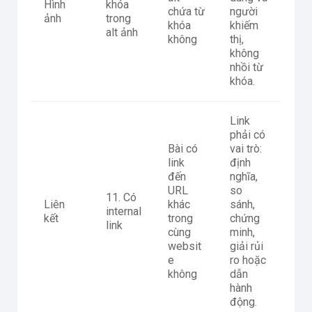
Hình
khóa
chứa từ
người
ảnh
trong
khóa
khiếm
alt ảnh
không
thị,
không
nhồi từ
khóa.
Link
phải có
Bài có
vai trò:
link
định
đến
nghĩa,
URL
so
11. Có
Liên
khác
sánh,
internal
kết
trong
chứng
link
cùng
minh,
websit
giải rủi
e
ro hoặc
không
dẫn
hành
động.