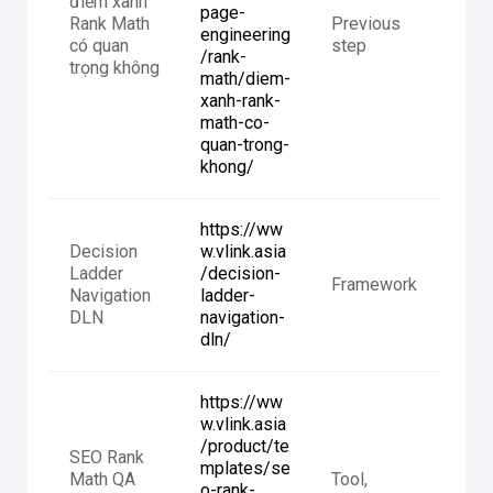
điểm xanh
page-
Rank Math
Previous
engineering
có quan
step
/rank-
trọng không
math/diem-
xanh-rank-
math-co-
quan-trong-
khong/
https://ww
Decision
w.vlink.asia
Ladder
/decision-
Framework
Navigation
ladder-
DLN
navigation-
dln/
https://ww
w.vlink.asia
/product/te
SEO Rank
mplates/se
Math QA
Tool,
o-rank-