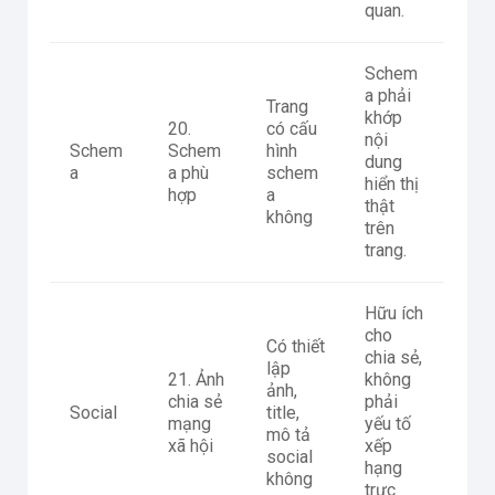
quan.
Schem
a phải
Trang
khớp
20.
có cấu
nội
Schem
Schem
hình
dung
a
a phù
schem
hiển thị
hợp
a
thật
không
trên
trang.
Hữu ích
cho
Có thiết
chia sẻ,
lập
21. Ảnh
không
ảnh,
chia sẻ
phải
Social
title,
mạng
yếu tố
mô tả
xã hội
xếp
social
hạng
không
trực