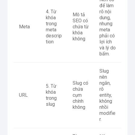
để làm
4. Từ
rõ nội
Mô tả
khóa
dung,
SEO có
trong
nhưng
Meta
chứa từ
meta
meta
khóa
descrip
phải có
không
tion
lợi ích
và lý do
bấm.
Slug
nên
Slug có
ngắn,
5. Từ
chứa
rõ
khóa
URL
cụm
entity,
trong
chính
không
slug
không
nhồi
modifie
r.