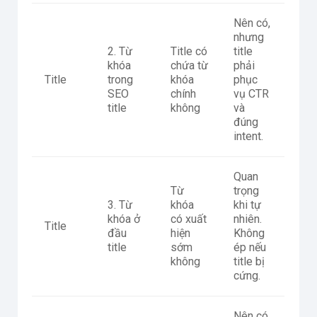
Nên có,
nhưng
2. Từ
Title có
title
khóa
chứa từ
phải
Title
trong
khóa
phục
SEO
chính
vụ CTR
title
không
và
đúng
intent.
Quan
Từ
trọng
3. Từ
khóa
khi tự
khóa ở
có xuất
nhiên.
Title
đầu
hiện
Không
title
sớm
ép nếu
không
title bị
cứng.
Nên có