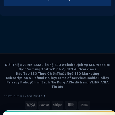
Giới Thiệu VLINK ASIA
Liên hệ SEO Website
Dịch Vụ SEO Website
Dịch Vụ Tăng Traffic
Dịch Vụ SEO AI Overviews
Đào Tạo SEO Thực Chiến
Thuật Ngữ SEO Marketing
Subscription & Refund Policy
Terms of Service
Cookie Policy
Privacy Policy
Chính Sách Nội Dung AI
Sơ đồ trang VLINK ASIA
Tin tức
COPYRIGHT 2026 ©
VLINK ASIA
Visa
PayPal
Stripe
MasterCard
Cash
On