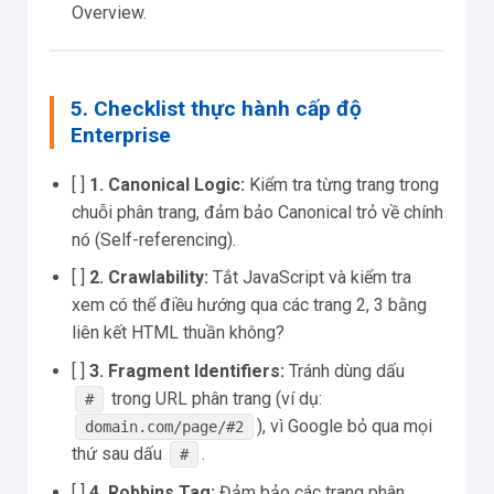
Overview.
5. Checklist thực hành cấp độ
Enterprise
[ ]
1. Canonical Logic:
Kiểm tra từng trang trong
chuỗi phân trang, đảm bảo Canonical trỏ về chính
nó (Self-referencing).
[ ]
2. Crawlability:
Tắt JavaScript và kiểm tra
xem có thể điều hướng qua các trang 2, 3 bằng
liên kết HTML thuần không?
[ ]
3. Fragment Identifiers:
Tránh dùng dấu
trong URL phân trang (ví dụ:
#
), vì Google bỏ qua mọi
domain.com/page/#2
thứ sau dấu
.
#
[ ]
4. Robbins Tag:
Đảm bảo các trang phân