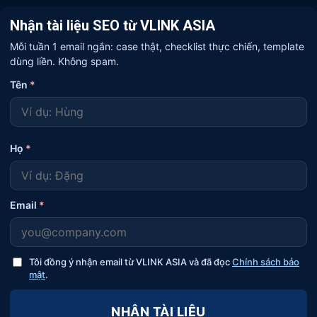
Nhận tài liệu SEO từ VLINK ASIA
Mỗi tuần 1 email ngắn: case thật, checklist thực chiến, template
dùng liền. Không spam.
Tên
*
Họ
*
Email
*
Tôi đồng ý nhận email từ VLINK ASIA và đã đọc
Chính sách bảo
mật
.
NHẬN TÀI LIỆU