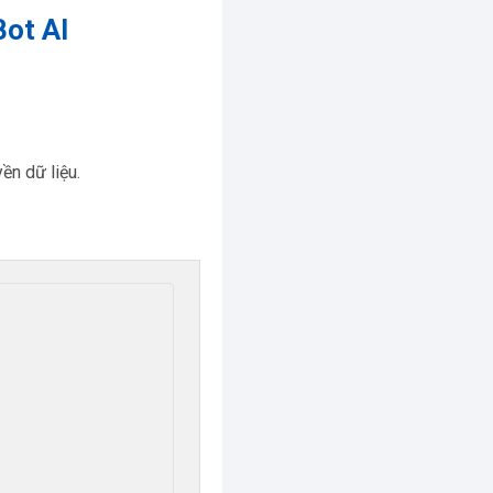
Bot AI
ền dữ liệu.