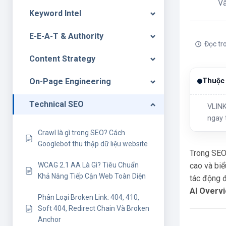
V
Keyword Intel
E-E-A-T & Authority
Đọc tr
Content Strategy
On-Page Engineering
Thuộc 
Technical SEO
VLINK
ngay 
Crawl là gì trong SEO? Cách
Googlebot thu thập dữ liệu website
Trong SEO
cao và biể
WCAG 2.1 AA Là Gì? Tiêu Chuẩn
Khả Năng Tiếp Cận Web Toàn Diện
tác động đ
AI Overv
Phân Loại Broken Link: 404, 410,
Soft 404, Redirect Chain Và Broken
Anchor