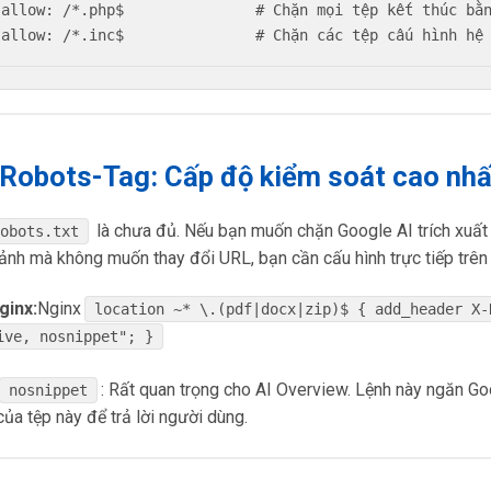
sallow: /*.php$               # Chặn mọi tệp kết thúc bằn
-Robots-Tag: Cấp độ kiểm soát cao nhấ
là chưa đủ. Nếu bạn muốn chặn Google AI trích xuất
robots.txt
ảnh mà không muốn thay đổi URL, bạn cần cấu hình trực tiếp trê
ginx:
Nginx
location ~* \.(pdf|docx|zip)$ { add_header X-
ive, nosnippet"; }
: Rất quan trọng cho AI Overview. Lệnh này ngăn Go
nosnippet
của tệp này để trả lời người dùng.