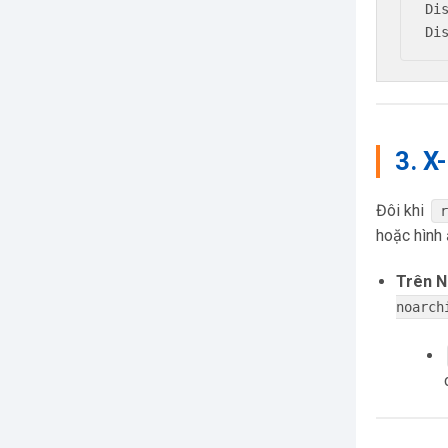
Di
3. X
Đôi khi
hoặc hình 
Trên N
noarch