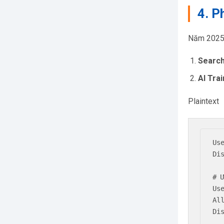
4. P
Năm 2025,
Search
AI Trai
Plaintext
Use
Dis
# 
Us
All
Dis