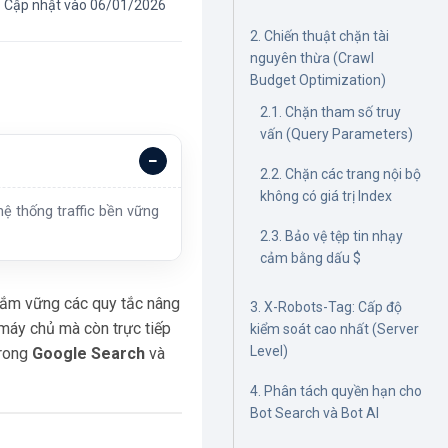
Cập nhật vào 06/01/2026
2. Chiến thuật chặn tài
nguyên thừa (Crawl
Budget Optimization)
2.1. Chặn tham số truy
vấn (Query Parameters)
2.2. Chặn các trang nội bộ
không có giá trị Index
ệ thống traffic bền vững
2.3. Bảo vệ tệp tin nhạy
cảm bằng dấu $
 nắm vững các quy tắc nâng
3. X-Robots-Tag: Cấp độ
 máy chủ mà còn trực tiếp
kiểm soát cao nhất (Server
Level)
trong
Google Search
và
4. Phân tách quyền hạn cho
Bot Search và Bot AI