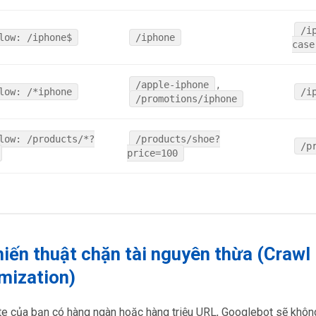
/i
low: /iphone$
/iphone
case
,
/apple-iphone
low: /*iphone
/i
/promotions/iphone
low: /products/*?
/products/shoe?
/p
price=100
hiến thuật chặn tài nguyên thừa (Crawl
mization)
e của bạn có hàng ngàn hoặc hàng triệu URL, Googlebot sẽ không