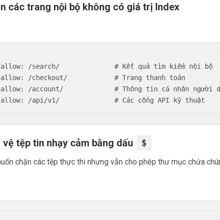
n các trang nội bộ không có giá trị Index
sallow: /search/              # Kết quả tìm kiếm nội bộ

sallow: /checkout/            # Trang thanh toán

sallow: /account/             # Thông tin cá nhân người d
o vệ tệp tin nhạy cảm bằng dấu
$
uốn chặn các tệp thực thi nhưng vẫn cho phép thư mục chứa chú