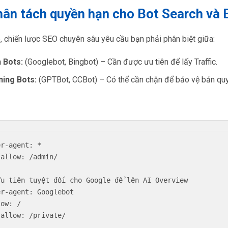
hân tách quyền hạn cho Bot Search và 
 chiến lược SEO chuyên sâu yêu cầu bạn phải phân biệt giữa:
 Bots:
(Googlebot, Bingbot) – Cần được ưu tiên để lấy Traffic.
ning Bots:
(GPTBot, CCBot) – Có thể cần chặn để bảo vệ bản quy
r-agent: *

allow: /admin/

Ưu tiên tuyệt đối cho Google để lên AI Overview

er-agent: Googlebot

ow: /

allow: /private/
