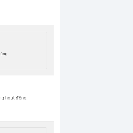
ùng

ng hoạt động: