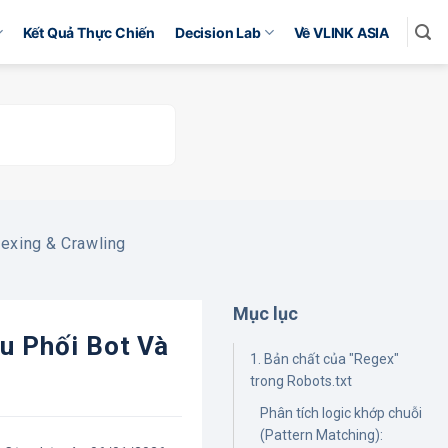
Kết Quả Thực Chiến
Decision Lab
Về VLINK ASIA
dexing & Crawling
Mục lục
u Phối Bot Và
1. Bản chất của "Regex"
trong Robots.txt
Phân tích logic khớp chuỗi
(Pattern Matching):