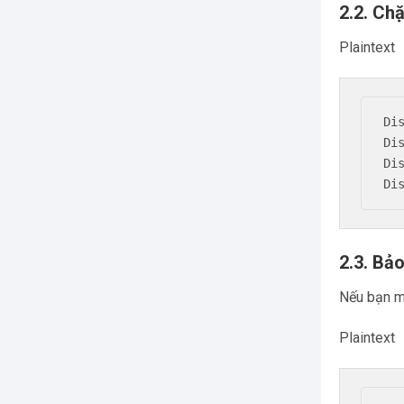
2.2. Chặ
Plaintext
Di
Di
Di
2.3. Bả
Nếu bạn m
Plaintext