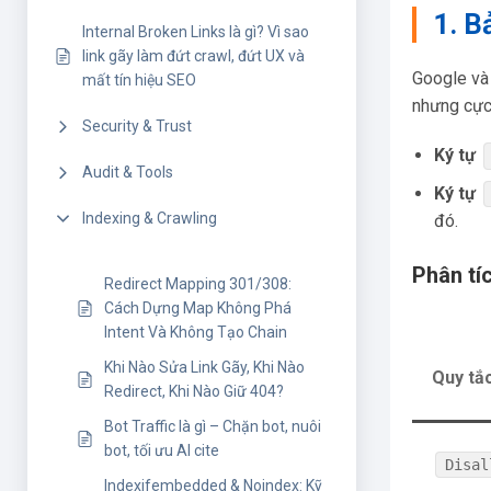
1. B
Internal Broken Links là gì? Vì sao
link gãy làm đứt crawl, đứt UX và
Google và 
mất tín hiệu SEO
nhưng cực 
Security & Trust
Ký tự
Audit & Tools
Ký tự
Indexing & Crawling
đó.
Phân tí
Redirect Mapping 301/308:
Cách Dựng Map Không Phá
Intent Và Không Tạo Chain
Khi Nào Sửa Link Gãy, Khi Nào
Quy tắ
Redirect, Khi Nào Giữ 404?
Bot Traffic là gì – Chặn bot, nuôi
bot, tối ưu AI cite
Disal
Indexifembedded & Noindex: Kỹ