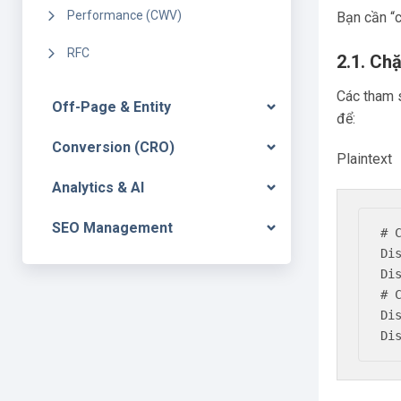
Performance (CWV)
Bạn cần “c
RFC
2.1. Ch
Các tham s
Off-Page & Entity
để:
Conversion (CRO)
Plaintext
Analytics & AI
SEO Management
# 
Di
Di
# 
Dis