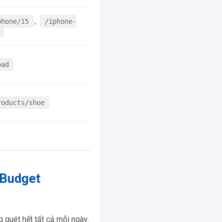
,
phone/15
/iphone-
pad
roducts/shoe
 Budget
 quét hết tất cả mỗi ngày.