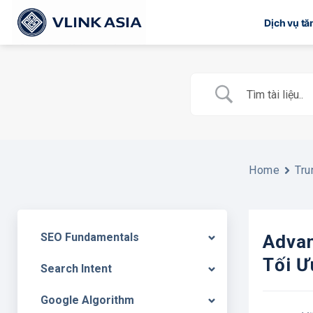
Bỏ
Dịch vụ t
qua
nội
dung
Home
Tru
SEO Fundamentals
Advan
Tối Ư
Search Intent
Google Algorithm