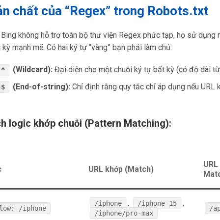
ản chất của “Regex” trong Robots.txt
Bing không hỗ trợ toàn bộ thư viện Regex phức tạp, họ sử dụng 
kỳ mạnh mẽ. Có hai ký tự “vàng” bạn phải làm chủ:
(Wildcard):
Đại diện cho một chuỗi ký tự bất kỳ (có độ dài từ 
*
(End-of-string):
Chỉ định rằng quy tắc chỉ áp dụng nếu URL k
$
ch logic khớp chuỗi (Pattern Matching):
URL 
c
URL khớp (Match)
Mat
,
,
/iphone
/iphone-15
low: /iphone
/a
/iphone/pro-max