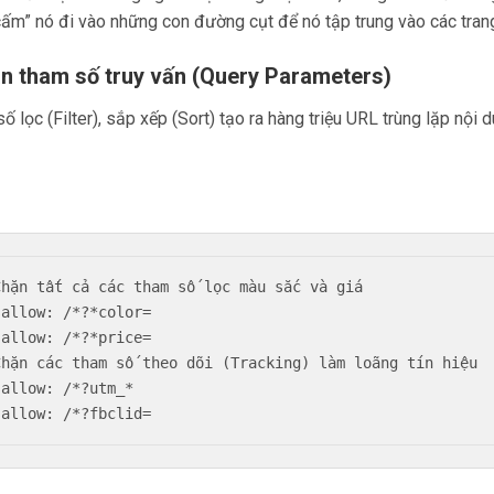
ấm” nó đi vào những con đường cụt để nó tập trung vào các tran
ặn tham số truy vấn (Query Parameters)
ố lọc (Filter), sắp xếp (Sort) tạo ra hàng triệu URL trùng lặp nội d
Chặn tất cả các tham số lọc màu sắc và giá

sallow: /*?*color=

sallow: /*?*price=

Chặn các tham số theo dõi (Tracking) làm loãng tín hiệu

allow: /*?utm_*
