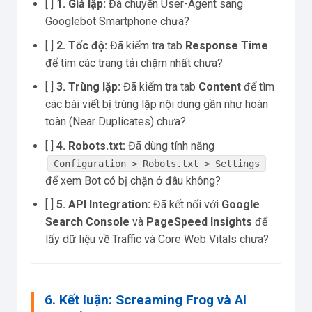
[ ]
1. Giả lập:
Đã chuyển User-Agent sang
Googlebot Smartphone chưa?
[ ]
2. Tốc độ:
Đã kiểm tra tab
Response Time
để tìm các trang tải chậm nhất chưa?
[ ]
3. Trùng lặp:
Đã kiểm tra tab
Content
để tìm
các bài viết bị trùng lặp nội dung gần như hoàn
toàn (Near Duplicates) chưa?
[ ]
4. Robots.txt:
Đã dùng tính năng
Configuration > Robots.txt > Settings
để xem Bot có bị chặn ở đâu không?
[ ]
5. API Integration:
Đã kết nối với
Google
Search Console
và
PageSpeed Insights
để
lấy dữ liệu về Traffic và Core Web Vitals chưa?
6. Kết luận: Screaming Frog và AI