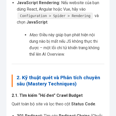
JavaScript Rendering:
Nếu website của bạn
dùng React, Angular hoặc Vue, hãy vào
và
Configuration > Spider > Rendering
chọn
JavaScript
.
Mẹo:
Điều này giúp bạn phát hiện nội
dung nào bị mất nếu JS không thực thi
được – một lỗi chí tử khiến trang không
thể lên AI Overview.
2. Kỹ thuật quét và Phân tích chuyên
sâu (Mastery Techniques)
2.1. Tìm kiếm “Hố đen” Crawl Budget
Quét toàn bộ site và lọc theo cột
Status Code
.
301 Redirect:
Tìm các
Redirect Chains
(Chuỗi