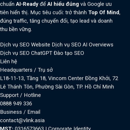
chuẩn
AI-Ready
để
AI hiểu đúng
và Google ưu
tiên hiển thị. Mục tiêu cuối: trở thành
Top Of Mind
,
đúng traffic, tăng chuyển đổi, tạo lead và doanh
thu bền vững.
Dịch vụ SEO Website
Dịch vụ SEO AI Overviews
Dịch vụ SEO ChatGPT
Đào tạo SEO
Liên hệ
Headquarters / Trụ sở
L18-11-13, Tầng 18, Vincom Center Đồng Khởi, 72
Lê Thánh Tôn, Phường Sài Gòn, TP. Hồ Chí Minh
Support / Hotline
0888 949 336
Business / Email
contact@vlink.asia
MST:
0316573663
|
Corporate Identity