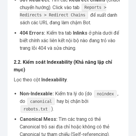
chuyển hướng). Click vào tab
Reports >
để xuất danh
Redirects > Redirect Chains
sách các URL đang làm chậm Bot.
404 Errors:
Kiểm tra tab
Inlinks
ở phía dưới để
biết chính xác liên kết nội bộ nào đang trỏ vào
trang lỗi 404 và sửa chúng.
2.2. Kiểm soát Indexability (Khả năng lập chỉ
mục)
Lọc theo cột
Indexability
.
Non-Indexable:
Kiểm tra lý do (do
,
noindex
do
hay bị chặn bởi
canonical
).
robots.txt
Canonical Mess:
Tìm các trang có thẻ
Canonical trỏ sai địa chỉ hoặc không có thẻ
Canonical tự tham chiếu (Self-referencing).