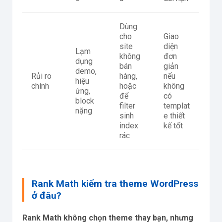
Dùng
cho
Giao
site
diện
Lạm
không
đơn
dụng
bán
giản
demo,
Rủi ro
hàng,
nếu
hiệu
chính
hoặc
không
ứng,
để
có
block
filter
templat
nặng
sinh
e thiết
index
kế tốt
rác
Rank Math kiểm tra theme WordPress
ở đâu?
Rank Math không chọn theme thay bạn, nhưng