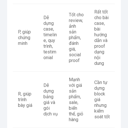
Rất tốt
Tốt cho
Dễ
cho bài
review,
dựng
case,
ảnh
case,
bài
P, giúp
sản
timelin
hướng
chứng
phẩm,
e, quy
dẫn và
minh
đánh
trình,
proof
giá,
testim
dạng
social
onial
nội
proof
dung
Mạnh
Cần tự
Dễ
với giá
dựng
dựng
sản
R, giúp
block
bảng
phẩm,
trình
giá
giá và
sale,
bày giá
nhưng
gói
biến
kiểm
dịch vụ
thể, giỏ
soát tốt
hàng