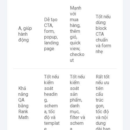
Mạnh
với
Tốt nếu
Dễ tạo
mua
dùng
CTA,
hàng,
A, giúp
block
form,
thêm
hành
CTA
popup,
giỏ,
động
chuẩn
landing
quick
và form
page
view,
nhẹ
checko
ut
Tốt nếu
Tốt nếu
Rất tốt
kiểm
kiểm
nếu ưu
Khả
soát
soát
tiên
năng
headin
sản
cấu
QA
g,
phẩm,
trúc
bằng
schem
danh
gọn,
Rank
a, tốc
mục,
tốc độ
Math
độ và
filter và
và nội
templat
schem
dung
e
a
dài hạn