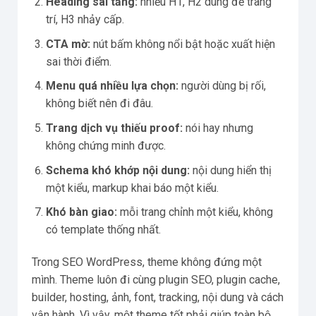
Heading sai tầng:
nhiều H1, H2 dùng để trang
trí, H3 nhảy cấp.
CTA mờ:
nút bấm không nổi bật hoặc xuất hiện
sai thời điểm.
Menu quá nhiều lựa chọn:
người dùng bị rối,
không biết nên đi đâu.
Trang dịch vụ thiếu proof:
nói hay nhưng
không chứng minh được.
Schema khó khớp nội dung:
nội dung hiển thị
một kiểu, markup khai báo một kiểu.
Khó bàn giao:
mỗi trang chỉnh một kiểu, không
có template thống nhất.
Trong SEO WordPress, theme không đứng một
mình. Theme luôn đi cùng plugin SEO, plugin cache,
builder, hosting, ảnh, font, tracking, nội dung và cách
vận hành. Vì vậy, một theme tốt phải giúp toàn bộ