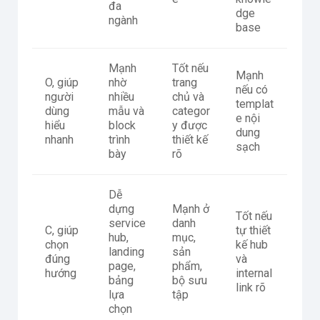
đa
dge
ngành
base
Mạnh
Tốt nếu
Mạnh
O, giúp
nhờ
trang
nếu có
người
nhiều
chủ và
templat
dùng
mẫu và
categor
e nội
hiểu
block
y được
dung
nhanh
trình
thiết kế
sạch
bày
rõ
Dễ
dựng
Mạnh ở
Tốt nếu
service
danh
C, giúp
tự thiết
hub,
mục,
chọn
kế hub
landing
sản
đúng
và
page,
phẩm,
hướng
internal
bảng
bộ sưu
link rõ
lựa
tập
chọn