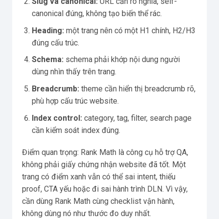
Slug và canonical:
URL cần rõ nghĩa, self-
canonical đúng, không tạo biến thể rác.
Heading:
một trang nên có một H1 chính, H2/H3
đúng cấu trúc.
Schema:
schema phải khớp nội dung người
dùng nhìn thấy trên trang.
Breadcrumb:
theme cần hiển thị breadcrumb rõ,
phù hợp cấu trúc website.
Index control:
category, tag, filter, search page
cần kiểm soát index đúng.
Điểm quan trọng: Rank Math là công cụ hỗ trợ QA,
không phải giấy chứng nhận website đã tốt. Một
trang có điểm xanh vẫn có thể sai intent, thiếu
proof, CTA yếu hoặc đi sai hành trình DLN. Vì vậy,
cần dùng Rank Math cùng checklist vận hành,
không dùng nó như thước đo duy nhất.