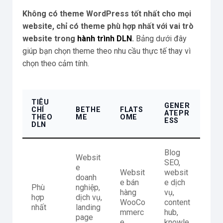
Không có theme WordPress tốt nhất cho mọi
website, chỉ có theme phù hợp nhất với vai trò
website trong
hành trình DLN
.
Bảng dưới đây
giúp bạn chọn theme theo nhu cầu thực tế thay vì
chọn theo cảm tính.
TIÊU
GENER
CHÍ
BETHE
FLATS
ATEPR
THEO
ME
OME
ESS
DLN
Blog
Websit
SEO,
e
Websit
websit
doanh
e bán
e dịch
Phù
nghiệp,
hàng
vụ,
hợp
dịch vụ,
WooCo
content
nhất
landing
mmerc
hub,
page
e
knowle