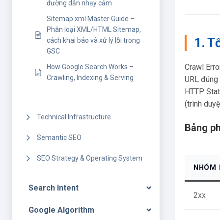
đường dẫn nhạy cảm
Sitemap.xml Master Guide –
Phân loại XML/HTML Sitemap,
1. T
cách khai báo và xử lý lỗi trong
GSC
Crawl Erro
How Google Search Works –
Crawling, Indexing & Serving
URL đúng 
HTTP Statu
(trình duyệ
Technical Infrastructure
Bảng ph
Semantic SEO
SEO Strategy & Operating System
NHÓM 
Search Intent
2xx
Google Algorithm