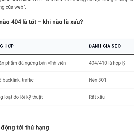
ờng của web”.
 nào 404 là tốt – khi nào là xấu?
G HỢP
ĐÁNH GIÁ SEO
ản phẩm đã ngừng bán vĩnh viễn
404/410 là hợp lý
 backlink, traffic
Nên 301
g loạt do lỗi kỹ thuật
Rất xấu
c động tới thứ hạng