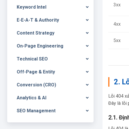
3xx
Keyword Intel
E-E-A-T & Authority
4xx
Content Strategy
5xx
On-Page Engineering
Technical SEO
Off-Page & Entity
2. L
Conversion (CRO)
Lỗi 404 xả
Analytics & AI
Đây là lỗi
SEO Management
2.1. Đị
Lỗi 404 là