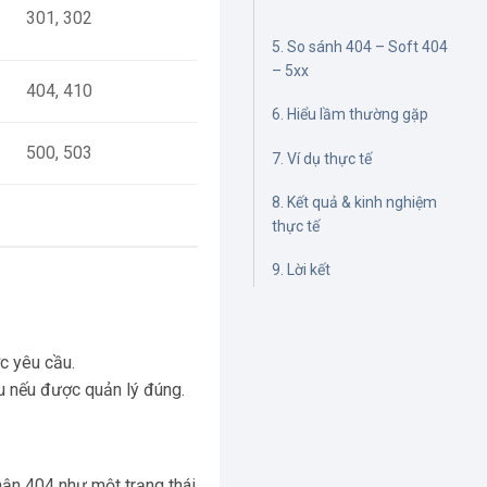
301, 302
5. So sánh 404 – Soft 404
– 5xx
404, 410
6. Hiểu lầm thường gặp
500, 503
7. Ví dụ thực tế
8. Kết quả & kinh nghiệm
thực tế
9. Lời kết
c yêu cầu.
ấu nếu được quản lý đúng.
hận 404 như một trạng thái