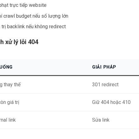
hạt trực tiếp website
í crawl budget nếu số lượng lớn
 trị backlink nếu không redirect
h xử lý lỗi 404
HUỐNG
GIẢI PHÁP
g thay thế
301 redirect
òn giá trị
Giữ 404 hoặc 410
rnal link
Sửa link