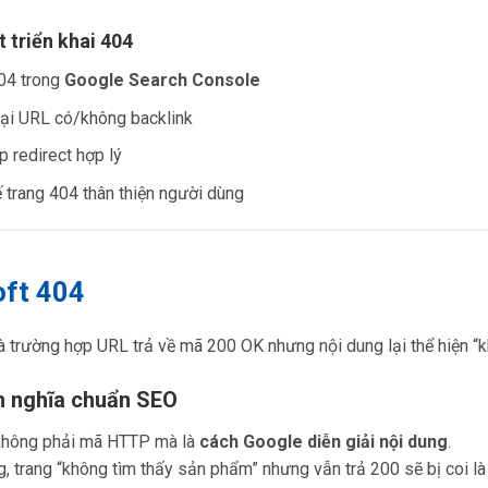
t triển khai 404
04 trong
Google Search Console
ại URL có/không backlink
ập redirect hợp lý
ế trang 404 thân thiện người dùng
oft 404
à trường hợp URL trả về mã 200 OK nhưng nội dung lại thể hiện “kh
nh nghĩa chuẩn SEO
không phải mã HTTP mà là
cách Google diễn giải nội dung
.
g, trang “không tìm thấy sản phẩm” nhưng vẫn trả 200 sẽ bị coi là