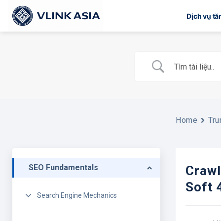
Bỏ
Dịch vụ t
qua
nội
dung
Home
Tru
SEO Fundamentals
Crawl
Soft 
Search Engine Mechanics