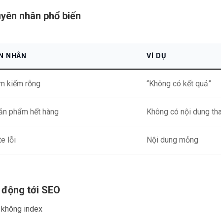
uyên nhân phổ biến
N NHÂN
VÍ DỤ
ìm kiếm rỗng
“Không có kết quả”
ản phẩm hết hàng
Không có nội dung tha
e lỗi
Nội dung mỏng
c động tới SEO
 không index