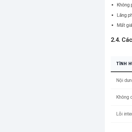
Không p
Lãng ph
Mất giá
2.4. Các
TÌNH 
Nội dun
Không c
Lỗi inte