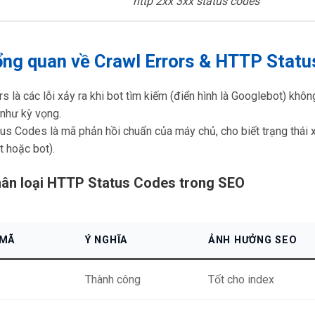
http 2xx 3xx status codes
ổng quan về Crawl Errors & HTTP Stat
rs là các lỗi xảy ra khi bot tìm kiếm (điển hình là Googlebot) khôn
như kỳ vọng.
s Codes là mã phản hồi chuẩn của máy chủ, cho biết trạng thái xử
t hoặc bot).
ân loại HTTP Status Codes trong SEO
MÃ
Ý NGHĨA
ẢNH HƯỞNG SEO
Thành công
Tốt cho index