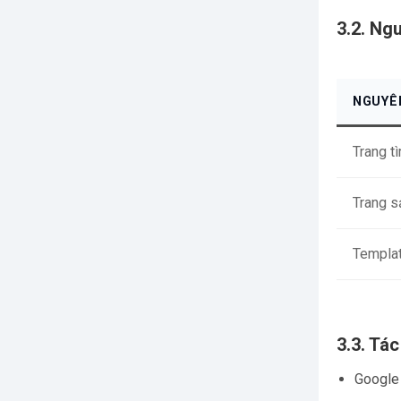
3.2. Ng
NGUYÊ
Trang t
Trang s
Templat
3.3. Tá
Google