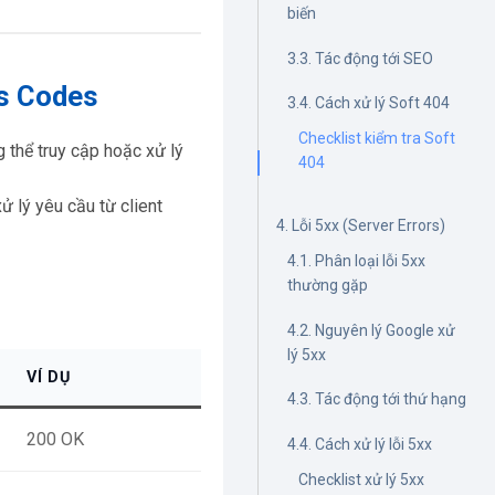
biến
3.3. Tác động tới SEO
us Codes
3.4. Cách xử lý Soft 404
Checklist kiểm tra Soft
g thể truy cập hoặc xử lý
404
 lý yêu cầu từ client
4. Lỗi 5xx (Server Errors)
4.1. Phân loại lỗi 5xx
thường gặp
4.2. Nguyên lý Google xử
lý 5xx
VÍ DỤ
4.3. Tác động tới thứ hạng
200 OK
4.4. Cách xử lý lỗi 5xx
Checklist xử lý 5xx