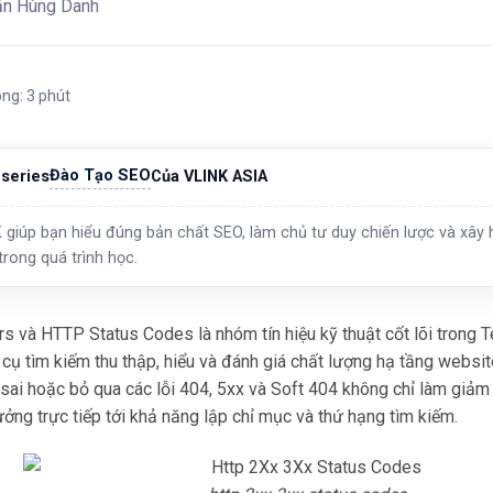
ăn Hùng Danh
ong: 3 phút
Đào Tạo SEO
series
Của VLINK ASIA
 giúp bạn hiểu đúng bản chất SEO, làm chủ tư duy chiến lược và xây h
trong quá trình học.
rs và HTTP Status Codes là nhóm tín hiệu kỹ thuật cốt lõi trong 
cụ tìm kiếm thu thập, hiểu và đánh giá chất lượng hạ tầng websit
 sai hoặc bỏ qua các lỗi 404, 5xx và Soft 404 không chỉ làm giả
ởng trực tiếp tới khả năng lập chỉ mục và thứ hạng tìm kiếm.