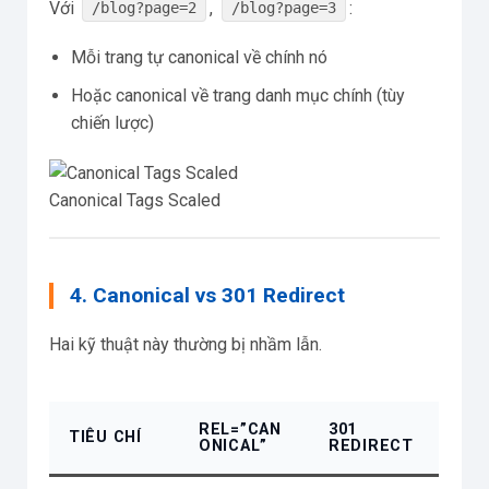
Với
,
:
/blog?page=2
/blog?page=3
Mỗi trang tự canonical về chính nó
Hoặc canonical về trang danh mục chính (tùy
chiến lược)
Canonical Tags Scaled
4. Canonical vs 301 Redirect
Hai kỹ thuật này thường bị nhầm lẫn.
REL=”CAN
301
TIÊU CHÍ
ONICAL”
REDIRECT