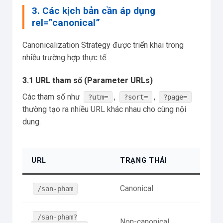
3. Các kịch bản cần áp dụng
rel=”canonical”
Canonicalization Strategy được triển khai trong
nhiều trường hợp thực tế.
3.1 URL tham số (Parameter URLs)
Các tham số như
,
,
?utm=
?sort=
?page=
thường tạo ra nhiều URL khác nhau cho cùng nội
dung.
URL
TRẠNG THÁI
Canonical
/san-pham
/san-pham?
Non-canonical