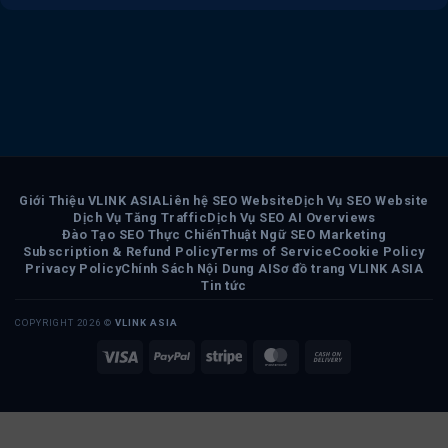
Giới Thiệu VLINK ASIA
Liên hệ SEO Website
Dịch Vụ SEO Website
Dịch Vụ Tăng Traffic
Dịch Vụ SEO AI Overviews
Đào Tạo SEO Thực Chiến
Thuật Ngữ SEO Marketing
Subscription & Refund Policy
Terms of Service
Cookie Policy
Privacy Policy
Chính Sách Nội Dung AI
Sơ đồ trang VLINK ASIA
Tin tức
COPYRIGHT 2026 ©
VLINK ASIA
Visa
PayPal
Stripe
MasterCard
Cash
On
Delivery