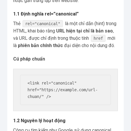
hoặc gần trùng lặp trên website.
1.1 Định nghĩa rel=”canonical”
Thẻ
là một chỉ dẫn (hint) trong
rel="canonical"
HTML, khai báo rằng
URL hiện tại chỉ là bản sao
,
và URL được chỉ định trong thuộc tính
mới
href
là
phiên bản chính thức
đại diện cho nội dung đó.
Cú pháp chuẩn
<link rel="canonical" 
href="https://example.com/url-
1.2 Nguyên lý hoạt động
Công cụ tìm kiếm như Google sử dụng canonical