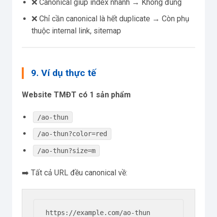
❌ Canonical giúp index nhanh → Không đúng
❌ Chỉ cần canonical là hết duplicate → Còn phụ
thuộc internal link, sitemap
9. Ví dụ thực tế
Website TMĐT có 1 sản phẩm
/ao-thun
/ao-thun?color=red
/ao-thun?size=m
➡️ Tất cả URL đều canonical về: