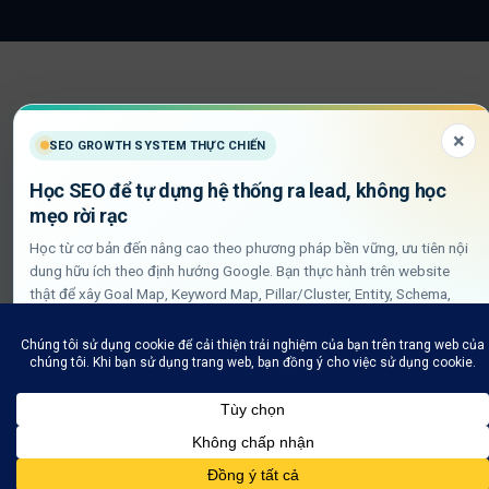
On
Delivery
×
SEO GROWTH SYSTEM THỰC CHIẾN
Học SEO để tự dựng hệ thống ra lead, không học
mẹo rời rạc
Học từ cơ bản đến nâng cao theo phương pháp bền vững, ưu tiên nội
dung hữu ích theo định hướng Google. Bạn thực hành trên website
thật để xây Goal Map, Keyword Map, Pillar/Cluster, Entity, Schema,
DLN internal link và QA GSC/GA4.
Xem lộ trình học SEO thực chiến