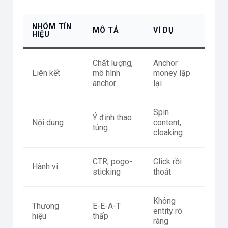
NHÓM TÍN
MÔ TẢ
VÍ DỤ
HIỆU
Chất lượng,
Anchor
Liên kết
mô hình
money lặp
anchor
lại
Spin
Ý định thao
Nội dung
content,
túng
cloaking
CTR, pogo-
Click rồi
Hành vi
sticking
thoát
Không
Thương
E-E-A-T
entity rõ
hiệu
thấp
ràng