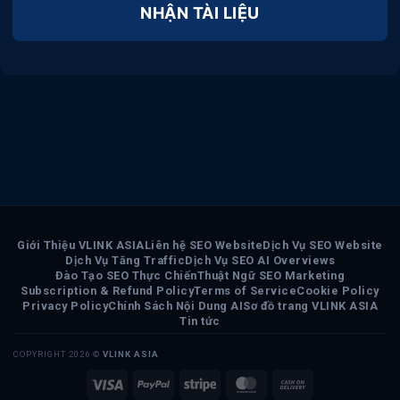
NHẬN TÀI LIỆU
Giới Thiệu VLINK ASIA
Liên hệ SEO Website
Dịch Vụ SEO Website
Dịch Vụ Tăng Traffic
Dịch Vụ SEO AI Overviews
Đào Tạo SEO Thực Chiến
Thuật Ngữ SEO Marketing
Subscription & Refund Policy
Terms of Service
Cookie Policy
Privacy Policy
Chính Sách Nội Dung AI
Sơ đồ trang VLINK ASIA
Tin tức
COPYRIGHT 2026 ©
VLINK ASIA
Visa
PayPal
Stripe
MasterCard
Cash