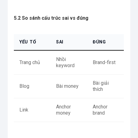
5.2 So sánh cấu trúc sai vs đúng
YẾU TỐ
SAI
ĐÚNG
Nhồi
Trang chủ
Brand-first
keyword
Bài giải
Blog
Bài money
thích
Anchor
Anchor
Link
money
brand