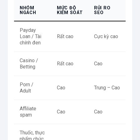
NHÓM
MỨC ĐỘ
RỦI RO
NGÁCH
KIỂM SOÁT
SEO
Payday
Loan / Tài
Rất cao
Cực kỳ cao
chính đen
Casino /
Rất cao
Cao
Betting
Porn /
Cao
Trung – Cao
Adult
Affiliate
Cao
Cao
spam
Thuốc, thực
phẩm chức