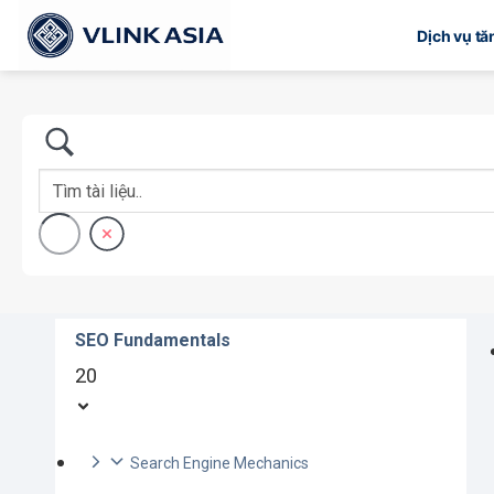
Bỏ
Dịch vụ t
qua
nội
dung
SEO Fundamentals
20
Search Engine Mechanics