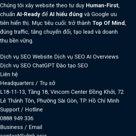
Chúng tôi xây website theo tư duy
Human-First
,
chuẩn
AI-Ready
để
AI hiểu đúng
và Google ưu
tiên hiển thị. Mục tiêu cuối: trở thành
Top Of Mind
,
đúng traffic, tăng chuyển đổi, tạo lead và doanh
thu bền vững.
Dịch vụ SEO Website
Dịch vụ SEO AI Overviews
Dịch vụ SEO ChatGPT
Đào tạo SEO
Liên hệ
Headquarters / Trụ sở
L18-11-13, Tầng 18, Vincom Center Đồng Khởi, 72
Lê Thánh Tôn, Phường Sài Gòn, TP. Hồ Chí Minh
Support / Hotline
0888 949 336
Business / Email
contact@vlink.asia