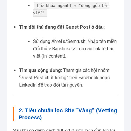
[Từ khóa ngành] + "đóng góp bài
viết"
Tìm đối thủ đang đặt Guest Post ở đâu:
Sử dụng Ahrefs/Semrush: Nhập tên miền
đối thủ > Backlinks > Lọc các link từ bài
viết (In-content).
Tìm qua cộng đồng:
Tham gia các hội nhóm
“Guest Post chất lượng” trên Facebook hoặc
LinkedIn để trao đổi tài nguyên.
2. Tiêu chuẩn lọc Site “Vàng” (Vetting
Process)
Sau khi có danh sách 100-200 site, bạn cần lọc lại