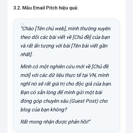
3.2. Mẫu Email Pitch hiệu quả:
“Chào [Tên chủ web], mình thường xuyên
theo dõi các bài viết về [Chủ đề] của bạn
và rất ấn tượng với bài [Tên bài viết gần
nhất].
Mình có một nghiên cứu mới về [Chủ đề
mới] với các dữ liệu thực tế tại VN, mình
nghĩ nó sẽ rất giá trị cho độc giả của bạn.
Bạn có sẵn lòng để mình gửi một bài
đóng góp chuyên sâu (Guest Post) cho
blog của bạn không?
Rất mong nhận được phản hồi!”